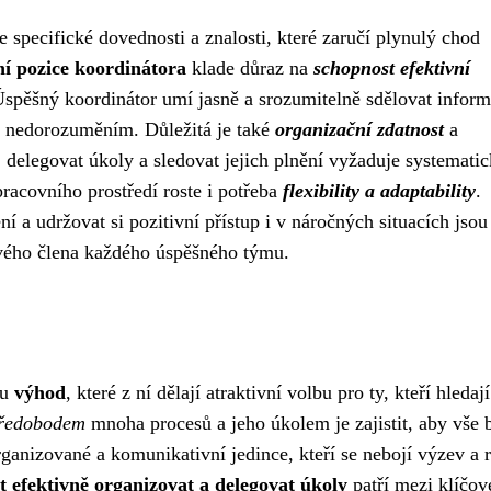
specifické dovednosti a znalosti, které zaručí plynulý chod
í pozice koordinátora
klade důraz na
schopnost efektivní
spěšný koordinátor umí jasně a srozumitelně sdělovat inform
m nedorozuměním. Důležitá je také
organizační zdatnost
a
 delegovat úkoly a sledovat jejich plnění vyžaduje systemati
pracovního prostředí roste i potřeba
flexibility a adaptability
.
í a udržovat si pozitivní přístup i v náročných situacích jsou
čového člena každého úspěšného týmu.
du
výhod
, které z ní dělají atraktivní volbu pro ty, kteří hledají
tředobodem
mnoha procesů a jeho úkolem je zajistit, aby vše 
organizované a komunikativní jedince, kteří se nebojí výzev a 
t efektivně organizovat a delegovat úkoly
patří mezi klíčov