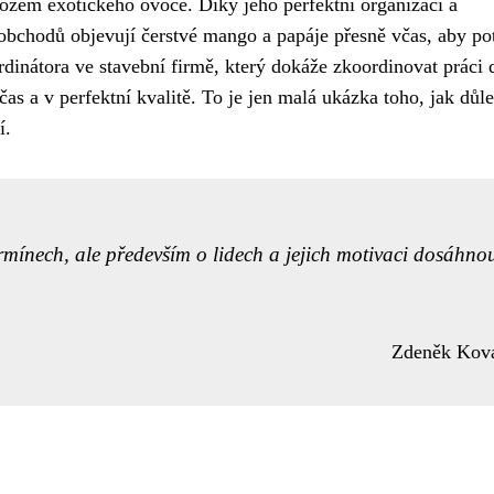
vozem exotického ovoce. Díky jeho perfektní organizaci a
obchodů objevují čerstvé mango a papáje přesně včas, aby pot
dinátora ve stavební firmě, který dokáže zkoordinovat práci 
s a v perfektní kvalitě. To je jen malá ukázka toho, jak důle
í.
rmínech, ale především o lidech a jejich motivaci dosáhno
Zdeněk Kov