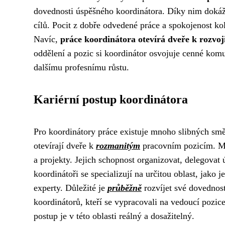
dovednosti úspěšného koordinátora. Díky nim dokáž
cílů. Pocit z dobře odvedené práce a spokojenost k
Navíc,
práce koordinátora otevírá dveře k rozvoj
oddělení a pozic si koordinátor osvojuje cenné komu
dalšímu profesnímu růstu.
Kariérní postup koordinátora
Pro koordinátory práce existuje mnoho slibných směrů
otevírají dveře k
rozmanitým
pracovním pozicím. Mn
a projekty. Jejich schopnost organizovat, delegovat ú
koordinátoři se specializují na určitou oblast, jako j
experty. Důležité je
průběžně
rozvíjet své dovednost
koordinátorů, kteří se vypracovali na vedoucí pozice 
postup je v této oblasti reálný a dosažitelný.