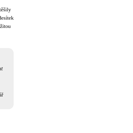
ěšily
desítek
žitou
ut
ář