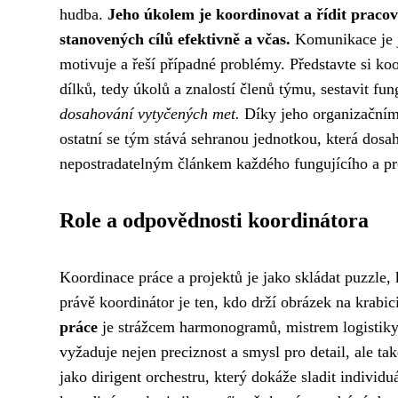
hudba.
Jeho úkolem je koordinovat a řídit pracov
stanovených cílů efektivně a včas.
Komunikace je j
motivuje a řeší případné problémy. Představte si ko
dílků, tedy úkolů a znalostí členů týmu, sestavit fun
dosahování vytyčených met.
Díky jeho organizačním
ostatní se tým stává sehranou jednotkou, která dosa
nepostradatelným článkem každého fungujícího a pro
Role a odpovědnosti koordinátora
Koordinace práce a projektů je jako skládat puzzle,
právě koordinátor je ten, kdo drží obrázek na krab
práce
je strážcem harmonogramů, mistrem logistik
vyžaduje nejen preciznost a smysl pro detail, ale ta
jako dirigent orchestru, který dokáže sladit individ