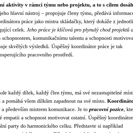
ní aktivity v rámci týmu nebo projektu, a to s cílem dosá
eho hlavní nástroj – propojuje členy týmu, předává informac
ordinátora práce jako mistra skládačky, který dokáže z jednotl
gující celek.
Jeho práce je klíčová pro plynulý chod projektů 
 schopnostem, komunikačnímu talentu a schopnosti motivova
huje skvělých výsledků. Úspěšný koordinátor práce je tak
sperujícího pracovního prostředí.
 kde každý dílek, každý člen týmu, má své nezastupitelné míst
ici a pomáhá všem dílkům zapadnout na své místo.
Koordinát
y a především mistrem komunikace. Je to
pracovní pozice
, kt
ké empatii a schopnost motivovat ostatní. Úspěšný koordinátor
uální party do harmonického celku. Představte si například