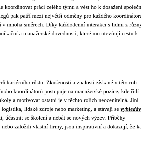
e koordinovat práci celého týmu a vést ho k dosažení společ
olegů pak patří mezi největší odměny pro každého koordinátor
i
v mnoha směrech. Díky každodenní interakci s lidmi z různ
nikační a manažerské dovednosti, které mu otevírají cestu k
 kariérního růstu. Zkušenosti a znalosti získané v této roli
oho koordinátorů postupuje na manažerské pozice, kde řídí
koly a motivovat ostatní je v těchto rolích neocenitelná. Jiní
e logistika, lidské zdroje nebo marketing, a stávají se
vyhledá
i, účastnit se školení a nebát se nových výzev. Příběhy
nebo založili vlastní firmy, jsou inspirativní a dokazují, že ka