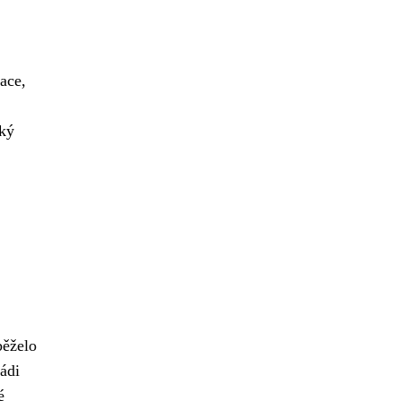
ace,
cký
běželo
rádi
é