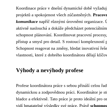
Koordinace práce v dnešní dynamické době vyžaduje 
projektů a spokojenost všech zúčastněných.
Pracovn
komunikace
napříč různými úrovněmi organizace. Ú
aktivně naslouchá a dokáže předcházet potenciální
schopnost plánování. Koordinovat pracovní procesy,
přístup a smysl pro detail. S rostoucí komplexností 
Schopnost reagovat na změny, hledat inovativní řešen
vlastnosti, které z dobrého koordinátora dělají klí
Výhody a nevýhody profese
Profese koordinátora práce s sebou přináší celou řa
dynamickou a zodpovědnou práci. Koordinátor je
s
hladce a efektivně. Tato práce je proto ideální pro 
vidí hmatatelné výsledky své práce. Právě
schopnos