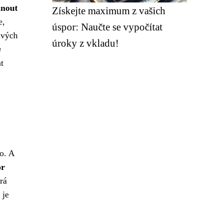
hnout
Získejte maximum z vašich
e,
úspor: Naučte se vypočítat
ivých
úroky z vkladu!
a
t
o. A
or
erá
 je