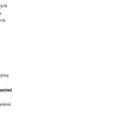
ných
a.
ých
 týmy
vanými
riérní