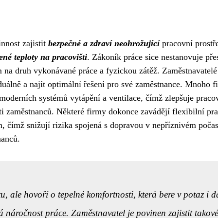
nnost zajistit
bezpečné a zdraví neohrožující
pracovní prostře
ené teploty na pracovišti
. Zákoník práce sice nestanovuje př
 na druh vykonávané práce a fyzickou zátěž. Zaměstnavatelé
duálně a najít optimální řešení pro své zaměstnance. Mnoho f
moderních systémů vytápění a ventilace, čímž zlepšuje praco
sti zaměstnanců. Některé firmy dokonce zavádějí flexibilní pr
 čímž snižují rizika spojená s dopravou v nepříznivém počas
nanců.
 ale hovoří o tepelné komfortnosti, která bere v potaz i da
ká náročnost práce. Zaměstnavatel je povinen zajistit takov