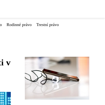
vo
Rodinné právo
Trestní právo
i v