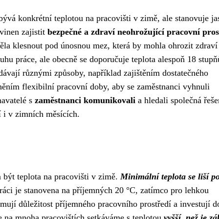
ývá konkrétní teplotou na pracovišti v zimě, ale stanovuje ja
inen zajistit
bezpečné a zdraví neohrožující pracovní pros
měla klesnout pod únosnou mez, která by mohla ohrozit zdraví
druhu práce, ale obecně se doporučuje teplota alespoň 18 stupň
ádávají různými způsoby, například zajištěním dostatečného
ěním flexibilní pracovní doby, aby se zaměstnanci vyhnuli
navatelé s
zaměstnanci komunikovali
a hledali společná řeše
í i v zimních měsících.
být teplota na pracovišti v zimě.
Minimální teplota se liší p
ráci je stanovena na příjemných 20 °C, zatímco pro lehkou
mují důležitost příjemného pracovního prostředí a investují d
e na mnoha pracovištích setkáváme s teplotou
vyšší, než je 