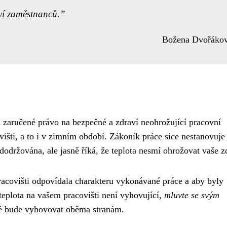
ví zaměstnanců.
Božena Dvořáko
 zaručené právo na bezpečné a zdraví neohrožující pracovní
višti, a to i v zimním období. Zákoník práce sice nestanovuje
 dodržována, ale jasně říká, že teplota nesmí ohrožovat vaše z
 pracovišti odpovídala charakteru vykonávané práce a aby byly
teplota na vašem pracovišti není vyhovující,
mluvte se svým
teré bude vyhovovat oběma stranám.