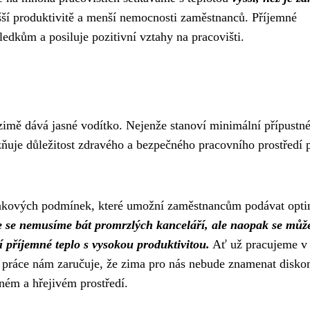
yšší produktivitě a menší nemocnosti zaměstnanců. Příjemné
edkům a posiluje pozitivní vztahy na pracovišti.
 zimě dává jasné vodítko. Nejenže stanoví minimální přípustn
azňuje důležitost zdravého a bezpečného pracovního prostředí 
 takových podmínek, které umožní zaměstnancům podávat opti
e se nemusíme bát promrzlých kanceláří, ale naopak se mů
í příjemné teplo s vysokou produktivitou.
Ať už pracujeme v
k práce nám zaručuje, že zima pro nás nebude znamenat disko
mném a hřejivém prostředí.