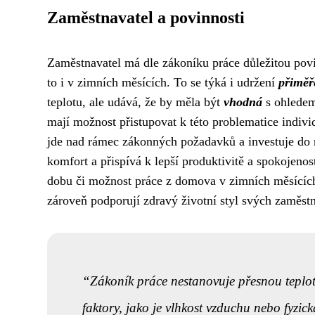
Zaměstnavatel a povinnosti
Zaměstnavatel má dle zákoníku práce důležitou povi
to i v zimních měsících. To se týká i udržení
přiměř
teplotu, ale udává, že by měla být
vhodná
s ohledem
mají možnost přistupovat k této problematice indivi
jde nad rámec zákonných požadavků a investuje do 
komfort a přispívá k lepší produktivitě a spokojeno
dobu či možnost práce z domova v zimních měsících,
zároveň podporují zdravý životní styl svých zaměst
Zákoník práce nestanovuje přesnou teplotu,
faktory, jako je vlhkost vzduchu nebo fyzic