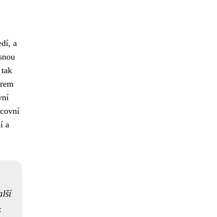
dí, a
esnou
 tak
irem
vní
acovní
í a
lší
é