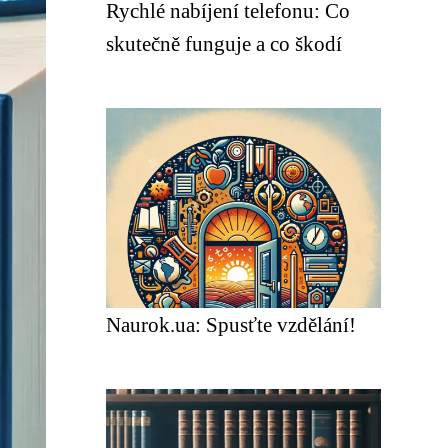
Rychlé nabíjení telefonu: Co
skutečně funguje a co škodí
Naurok.ua: Spusťte vzdělání!