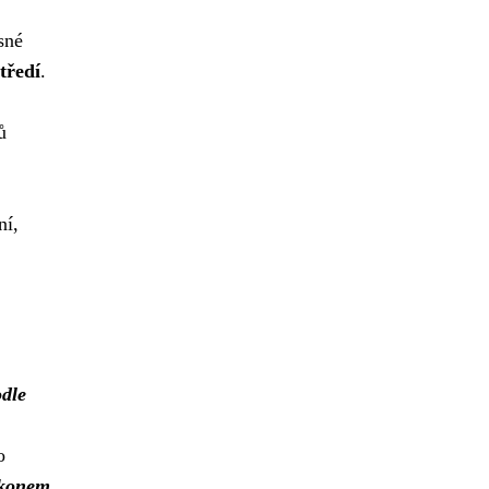
sné
tředí
.
ů
ní,
odle
o
zákonem