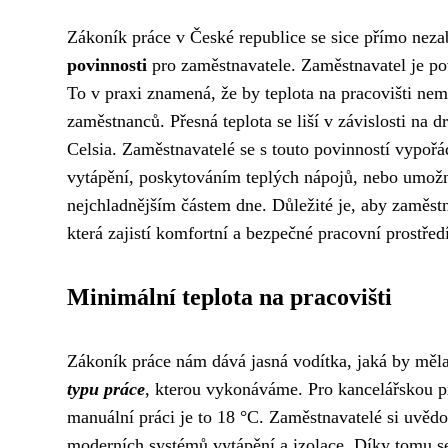
Zákoník práce v České republice se sice přímo nezab
povinnosti
pro zaměstnavatele. Zaměstnavatel je pov
To v praxi znamená, že by teplota na pracovišti ne
zaměstnanců. Přesná teplota se liší v závislosti na 
Celsia. Zaměstnavatelé se s touto povinností vypoř
vytápění, poskytováním teplých nápojů, nebo umožn
nejchladnějším částem dne. Důležité je, aby zaměst
která zajistí komfortní a bezpečné pracovní prostřed
Minimální teplota na pracovišti
Zákoník práce nám dává jasná vodítka, jaká by měla 
typu práce
, kterou vykonáváme. Pro kancelářskou p
manuální práci je to 18 °C. Zaměstnavatelé si uvědo
moderních systémů vytápění a izolace. Díky tomu s