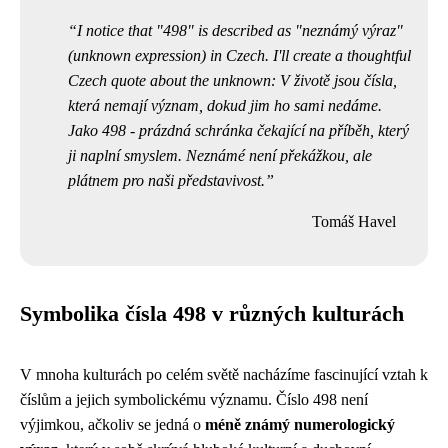
I notice that "498" is described as "neznámý výraz"
(unknown expression) in Czech. I'll create a thoughtful
Czech quote about the unknown: V životě jsou čísla,
která nemají význam, dokud jim ho sami nedáme.
Jako 498 - prázdná schránka čekající na příběh, který
ji naplní smyslem. Neznámé není překážkou, ale
plátnem pro naši představivost.
Tomáš Havel
Symbolika čísla 498 v různých kulturách
V mnoha kulturách po celém světě nacházíme fascinující vztah k
číslům a jejich symbolickému významu. Číslo 498 není
výjimkou, ačkoliv se jedná o
méně známý numerologický