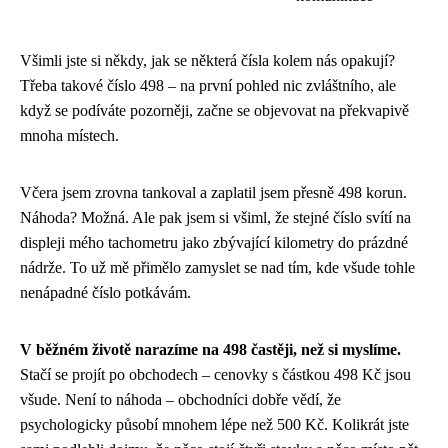
Všimli jste si někdy, jak se některá čísla kolem nás opakují?
Třeba takové číslo 498 – na první pohled nic zvláštního, ale
když se podíváte pozorněji, začne se objevovat na překvapivě
mnoha místech.
Včera jsem zrovna tankoval a zaplatil jsem přesně 498 korun.
Náhoda? Možná. Ale pak jsem si všiml, že stejné číslo svítí na
displeji mého tachometru jako zbývající kilometry do prázdné
nádrže. To už mě přimělo zamyslet se nad tím, kde všude tohle
nenápadné číslo potkávám.
V běžném životě narazíme na 498 častěji, než si myslíme.
Stačí se projít po obchodech – cenovky s částkou 498 Kč jsou
všude. Není to náhoda – obchodníci dobře vědí, že
psychologicky působí mnohem lépe než 500 Kč. Kolikrát jste