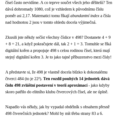
čísel často nevidíme. A co teprve součet všech jeho dělitelů? Ten
dává dohromady 1080, což je vzhledem k původnímu číslu
poměr asi 2,17. Matematici tomu říkají
abundantní index
a čísla
nad hodnotou 2 jsou v tomto ohledu docela výjimečná.
Zkusili jste někdy sečíst všechny číslice v 498? Dostanete 4 + 9
+ 8 = 21, a když pokračujete dál, tak 2 + 1 = 3. Tomuhle se říká
digitální kořen a propojuje 498 s celou rodinou čísel, která mají
stejný digitální kořen 3. Je to jako tajné příbuzenstvo mezi čísly!
A představte si, že 498 je vlastně docela blízko k dokonalému
čtverci 484 (to je 22²).
Ten rozdíl pouhých 14 jednotek dává
číslu 498 zvláštní postavení v teorii aproximací
- jako kdyby
skoro patřilo do elitního klubu čtvercových čísel, ale ne úplně.
Napadlo vás někdy, jak by vypadal obdélník s obsahem přesně
498 čtverečních jednotek? Mohl by mít třeba strany 83 a 6.