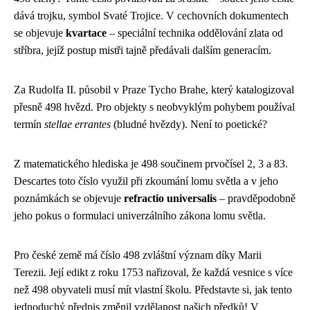
dává trojku, symbol Svaté Trojice. V cechovních dokumentech
se objevuje
kvartace
– speciální technika oddělování zlata od
stříbra, jejíž postup mistři tajně předávali dalším generacím.
Za Rudolfa II. působil v Praze Tycho Brahe, který katalogizoval
přesně 498 hvězd. Pro objekty s neobvyklým pohybem používal
termín
stellae errantes
(bludné hvězdy). Není to poetické?
Z matematického hlediska je 498 součinem prvočísel 2, 3 a 83.
Descartes toto číslo využil při zkoumání lomu světla a v jeho
poznámkách se objevuje
refractio universalis
– pravděpodobně
jeho pokus o formulaci univerzálního zákona lomu světla.
Pro české země má číslo 498 zvláštní význam díky Marii
Terezii. Její edikt z roku 1753 nařizoval, že každá vesnice s více
než 498 obyvateli musí mít vlastní školu. Představte si, jak tento
jednoduchý předpis změnil vzdělanost našich předků! V