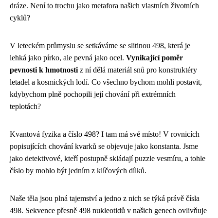
dráze. Není to trochu jako metafora našich vlastních životních
cyklů?
V leteckém průmyslu se setkáváme se slitinou 498, která je
lehká jako pírko, ale pevná jako ocel.
Vynikající poměr
pevnosti k hmotnosti
z ní dělá materiál snů pro konstruktéry
letadel a kosmických lodí. Co všechno bychom mohli postavit,
kdybychom plně pochopili její chování při extrémních
teplotách?
Kvantová fyzika a číslo 498? I tam má své místo! V rovnicích
popisujících chování kvarků se objevuje jako konstanta. Jsme
jako detektivové, kteří postupně skládají puzzle vesmíru, a tohle
číslo by mohlo být jedním z klíčových dílků.
Naše těla jsou plná tajemství a jedno z nich se týká právě čísla
498. Sekvence přesně 498 nukleotidů v našich genech ovlivňuje