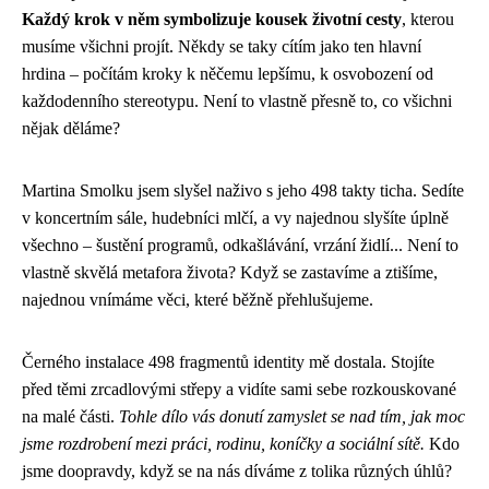
Každý krok v něm symbolizuje kousek životní cesty
, kterou
musíme všichni projít. Někdy se taky cítím jako ten hlavní
hrdina – počítám kroky k něčemu lepšímu, k osvobození od
každodenního stereotypu. Není to vlastně přesně to, co všichni
nějak děláme?
Martina Smolku jsem slyšel naživo s jeho 498 takty ticha. Sedíte
v koncertním sále, hudebníci mlčí, a vy najednou slyšíte úplně
všechno – šustění programů, odkašlávání, vrzání židlí... Není to
vlastně skvělá metafora života? Když se zastavíme a ztišíme,
najednou vnímáme věci, které běžně přehlušujeme.
Černého instalace 498 fragmentů identity mě dostala. Stojíte
před těmi zrcadlovými střepy a vidíte sami sebe rozkouskované
na malé části.
Tohle dílo vás donutí zamyslet se nad tím, jak moc
jsme rozdrobení mezi práci, rodinu, koníčky a sociální sítě.
Kdo
jsme doopravdy, když se na nás díváme z tolika různých úhlů?