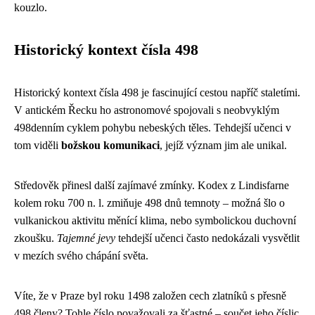
kouzlo.
Historický kontext čísla 498
Historický kontext čísla 498 je fascinující cestou napříč staletími.
V antickém Řecku ho astronomové spojovali s neobvyklým
498denním cyklem pohybu nebeských těles. Tehdejší učenci v
tom viděli
božskou komunikaci
, jejíž význam jim ale unikal.
Středověk přinesl další zajímavé zmínky. Kodex z Lindisfarne
kolem roku 700 n. l. zmiňuje 498 dnů temnoty – možná šlo o
vulkanickou aktivitu měnící klima, nebo symbolickou duchovní
zkoušku.
Tajemné jevy
tehdejší učenci často nedokázali vysvětlit
v mezích svého chápání světa.
Víte, že v Praze byl roku 1498 založen cech zlatníků s přesně
498 členy? Tohle číslo považovali za šťastné – součet jeho číslic