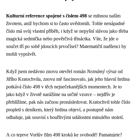
Kulturní reference spojené s číslem 498
se mihnou naším
životem, aniž bychom si to často uvědomili. Tohle nenápadné
číslo má svůj vlastní příběh, i když se nepyšní slávou jako třeba
magická sedmička nebo pověrčivá třináctka. Víte, že jde o
součet tří po sobě jdoucích prvočísel? Matematičtí nadšenci by
mohli vyprávět.
Když jsem nedávno znovu otevřel román
Neznámý výraz
od
Jiřího Kratochvila, znovu mě fascinovalo, jak jeho hlavní hrdina
potkává číslo 498 v těch nejnečekanějších momentech. Je to
jako když v životě narážíme na určité vzorce – nejdřív je
přehlížíme, pak nás začnou pronásledovat. Kratochvil tohle číslo
propletl s deníkem, který hrdina objeví, a postupně nám
odhaluje, jak souvisí s bouřlivými událostmi minulého století.
A co teprve Vorlův film 498 kroků ke svobodě! Pamatujete?