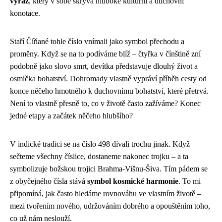
výraz
, který v sobě skrývá hluboké kulturní a duchovní
konotace.
Staří Číňané tohle číslo vnímali jako symbol přechodu a
proměny. Když se na to podíváme blíž – čtyřka v čínštině zní
podobně jako slovo smrt, devítka představuje dlouhý život a
osmička bohatství. Dohromady vlastně vypráví příběh cesty od
konce něčeho hmotného k duchovnímu bohatství, které přetrvá.
Není to vlastně přesně to, co v životě často zažíváme? Konec
jedné etapy a začátek něčeho hlubšího?
V indické tradici se na číslo 498 dívali trochu jinak. Když
sečteme všechny číslice, dostaneme nakonec trojku – a ta
symbolizuje božskou trojici Brahma-Višnu-Šiva. Tím pádem se
z obyčejného čísla stává
symbol kosmické harmonie
. To mi
připomíná, jak často hledáme rovnováhu ve vlastním životě –
mezi tvořením nového, udržováním dobrého a opouštěním toho,
co už nám neslouží.