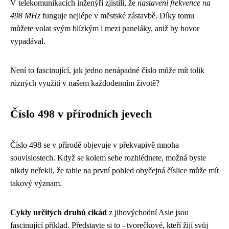
V telekomunikacích inženýři zjistili, že
nastavení frekvence na
498 MHz
funguje nejlépe v městské zástavbě. Díky tomu
můžete volat svým blízkým i mezi paneláky, aniž by hovor
vypadával.
Není to fascinující, jak jedno nenápadné číslo může mít tolik
různých využití v našem každodenním životě?
Číslo 498 v přírodních jevech
Číslo 498 se v přírodě objevuje v překvapivě mnoha
souvislostech. Když se kolem sebe rozhlédnete, možná byste
nikdy neřekli, že tahle na první pohled obyčejná číslice může mít
takový význam.
Cykly určitých druhů cikád
z jihovýchodní Asie jsou
fascinující příklad. Představte si to - tvorečkové, kteří žijí svůj