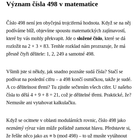
Význam čísla 498 v matematice
Číslo 498 není jen obyčejná trojciferná hodnota. Když se na něj
podíváme blíž, objevíme spoustu matematických zajímavostí,
které by vás mohly překvapit. Jde o
složené číslo
, které se dá
rozložit na 2 × 3 × 83. Tenhle rozklad nám prozrazuje, že má
přesně čtyři dělitele: 1, 2, 249 a samotné 498.
Všimli jste si někdy, jak snadno poznáte sudá čísla? Stačí se
podívat na poslední cifru – a 498 končí osmičkou, takže je sudé.
A co dělitelnost třemi? Tu zjistíte sečtením všech cifer. U našeho
čísla to dělá 4 + 9 + 8 = 21, což je dělitelné třemi. Praktické, že?
Nemusíte ani vytahovat kalkulačku.
Když se ocitnete v oblasti modulárních rovnic, číslo 498 jako
neznámý výraz
vám může pořádně zamotat hlavu. Představte si,
že řešíte něco jako ax ≡ b (mod 498) – to už musíte vytáhnout