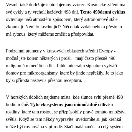
Vesmír také dodržuje tento tajemný vzorec. Kosmické záření má
své cykly a ty vrcholí každých 498 dní.
Tento 498denní cyklus
ovlivňuje naši atmosféru způsobem, který astronomové stále
zkoumají. Není to fascinující? Něco tak vzdáleného a přesto to
má rytmus, který můžeme změřit a předpovídat.
Podzemní prameny v krasových oblastech střední Evropy -
možná jste kolem některých i prošli - mají často přesně 498
miligramů minerálů na litr. Tahle minerální signatura vytváří
domov pro mikroorganismy, které by jinde nepřežily. Je to jako
by si příroda nastavila přesnou recepturu.
V horských údolích najdeme místa, kde slunce svítí přesně 498
hodin ročně.
Tyto ekosystémy jsou mimořádně citlivé
a
rostliny, které tam rostou, se přizpůsobily právě tomuto množství
světla. Když se tam někdy vypravíte, uvědomíte si, jak křehká
může být rovnováha v přírodě. Stačí malá změna a celý systém