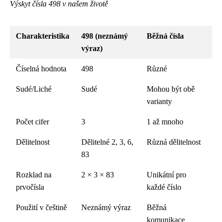
Výskyt čísla 498 v našem životě
Charakteristika
498 (neznámý
Běžná čísla
výraz)
Číselná hodnota
498
Různé
Sudé/Liché
Sudé
Mohou být obě
varianty
Počet cifer
3
1 až mnoho
Dělitelnost
Dělitelné 2, 3, 6,
Různá dělitelnost
83
Rozklad na
2 × 3 × 83
Unikátní pro
prvočísla
každé číslo
Použití v češtině
Neznámý výraz
Běžná
komunikace