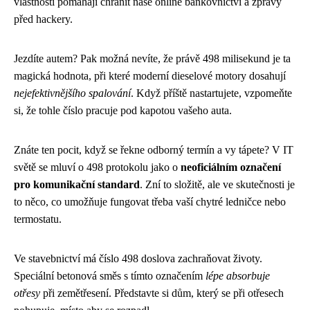
vlastnosti pomáhají chránit naše online bankovnictví a zprávy
před hackery.
Jezdíte autem? Pak možná nevíte, že právě 498 milisekund je ta
magická hodnota, při které moderní dieselové motory dosahují
nejefektivnějšího spalování
. Když příště nastartujete, vzpomeňte
si, že tohle číslo pracuje pod kapotou vašeho auta.
Znáte ten pocit, když se řekne odborný termín a vy tápete? V IT
světě se mluví o 498 protokolu jako o
neoficiálním označení
pro komunikační standard
. Zní to složitě, ale ve skutečnosti je
to něco, co umožňuje fungovat třeba vaší chytré ledničce nebo
termostatu.
Ve stavebnictví má číslo 498 doslova zachraňovat životy.
Speciální betonová směs s tímto označením
lépe absorbuje
otřesy
při zemětřesení. Představte si dům, který se při otřesech