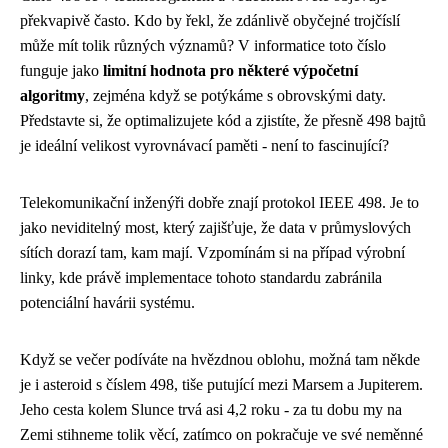
překvapivě často. Kdo by řekl, že zdánlivě obyčejné trojčíslí
může mít tolik různých významů? V informatice toto číslo
funguje jako
limitní hodnota pro některé výpočetní
algoritmy
, zejména když se potýkáme s obrovskými daty.
Představte si, že optimalizujete kód a zjistíte, že přesně 498 bajtů
je ideální velikost vyrovnávací paměti - není to fascinující?
Telekomunikační inženýři dobře znají protokol IEEE 498. Je to
jako neviditelný most, který zajišťuje, že data v průmyslových
sítích dorazí tam, kam mají. Vzpomínám si na případ výrobní
linky, kde právě implementace tohoto standardu zabránila
potenciální havárii systému.
Když se večer podíváte na hvězdnou oblohu, možná tam někde
je i asteroid s číslem 498, tiše putující mezi Marsem a Jupiterem.
Jeho cesta kolem Slunce trvá asi 4,2 roku - za tu dobu my na
Zemi stihneme tolik věcí, zatímco on pokračuje ve své neměnné