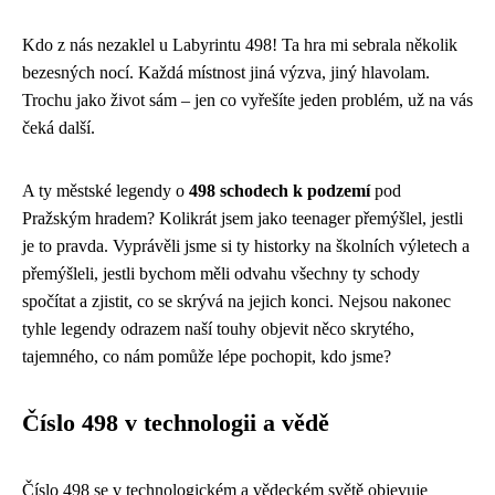
Kdo z nás nezaklel u Labyrintu 498! Ta hra mi sebrala několik
bezesných nocí. Každá místnost jiná výzva, jiný hlavolam.
Trochu jako život sám – jen co vyřešíte jeden problém, už na vás
čeká další.
A ty městské legendy o
498 schodech k podzemí
pod
Pražským hradem? Kolikrát jsem jako teenager přemýšlel, jestli
je to pravda. Vyprávěli jsme si ty historky na školních výletech a
přemýšleli, jestli bychom měli odvahu všechny ty schody
spočítat a zjistit, co se skrývá na jejich konci. Nejsou nakonec
tyhle legendy odrazem naší touhy objevit něco skrytého,
tajemného, co nám pomůže lépe pochopit, kdo jsme?
Číslo 498 v technologii a vědě
Číslo 498 se v technologickém a vědeckém světě objevuje