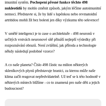
imunitní systém.
Pochopení přesné funkce těchto 498
nukleotidů
by mohlo změnit způsob, jakým léčíme autoimunitní
nemoci. Představte si, že by lidé s lupénkou nebo revmatoidní
artritidou mohli žít bez bolesti jen díky výzkumu této sekvence!
V umělé inteligenci je to zase o architektuře - 498 neuronů v
určitých vrstvách neuronové sítě přináší nejlepší výsledky při
rozpoznávání obrazů. Není zvláštní, jak příroda a technologie
někdy následují podobné vzorce?
A co naše planeta? Číslo 498 částic na milion některých
skleníkových plynů představuje hranici, za kterou může naše
klima začít reagovat nepředvídatelně. Už teď se k této hodnotě v
některých místech blížíme - co to znamená pro naše děti a jejich
budoucnost?