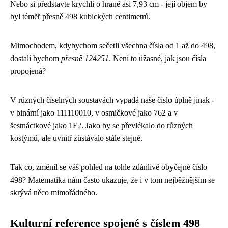
Nebo si představte krychli o hraně asi 7,93 cm - její objem by
byl téměř přesně 498 kubických centimetrů.
Mimochodem, kdybychom sečetli všechna čísla od 1 až do 498,
dostali bychom
přesně 124251
. Není to úžasné, jak jsou čísla
propojená?
V různých číselných soustavách vypadá naše číslo úplně jinak -
v binární jako 111110010, v osmičkové jako 762 a v
šestnáctkové jako 1F2. Jako by se převlékalo do různých
kostýmů, ale uvnitř zůstávalo stále stejné.
Tak co, změnil se váš pohled na tohle zdánlivě obyčejné číslo
498? Matematika nám často ukazuje, že i v tom nejběžnějším se
skrývá něco mimořádného.
Kulturní reference spojené s číslem 498