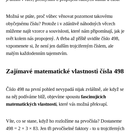
Možná se ptáte, proč vůbec věnovat pozornost takovému
obyčejnému číslu? Protože i v zdánlivě náhodných věcech
můžeme najít vzorce a souvislosti, které nám připomínají, jak je
svět kolem nás propojený. A třeba až příště uvidíte číslo 498,
vzpomenete si, že není jen dalším trojciferným číslem, ale
malým každodenním tajemstvím.
Zajímavé matematické vlastnosti čísla 498
Číslo 498 na první pohled nevypadá nijak zvláštně, ale když se
na něj podíváme blíž, objevíme spoustu
fascinujících
matematických vlastností
, které vás možná překvapí.
Víte, co se stane, když ho rozložíme na prvočísla? Dostaneme
498 = 2 × 3 × 83. Jen tři prvočíselné faktory - to u trojciferných