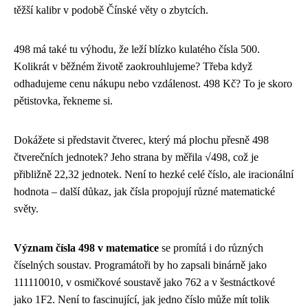
těžší kalibr v podobě Čínské věty o zbytcích.
498 má také tu výhodu, že leží blízko kulatého čísla 500.
Kolikrát v běžném životě zaokrouhlujeme? Třeba když
odhadujeme cenu nákupu nebo vzdálenost. 498 Kč? To je skoro
pětistovka, řekneme si.
Dokážete si představit čtverec, který má plochu přesně 498
čtverečních jednotek? Jeho strana by měřila √498, což je
přibližně 22,32 jednotek. Není to hezké celé číslo, ale iracionální
hodnota – další důkaz, jak čísla propojují různé matematické
světy.
Význam čísla 498 v matematice
se promítá i do různých
číselných soustav. Programátoři by ho zapsali binárně jako
111110010, v osmičkové soustavě jako 762 a v šestnáctkové
jako 1F2. Není to fascinující, jak jedno číslo může mít tolik