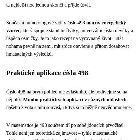
ta nejdelší noc jednou skončí a přijde úsvit.
Současní numerologové vidí v čísle 498
mocný energetický
vzorec
, který spojuje stabilitu čtyřky, univerzální lásku devítky a
úspěch osmičky. Je to jako recept na vyrovnaný život – stát
nohama pevně na zemi, mít srdce otevřené a přitom dosahovat
hmatatelných výsledků.
Praktické aplikace čísla 498
Číslo 498 na první pohled nic zvláštního, ale podívejme se na
něj blíž.
Mnoho praktických aplikací v různých oblastech
našeho života s ním souvisí, i když si to běžně neuvědomujeme.
V matematice je 498 součtem tří po sobě jdoucích prvočísel.
Tohle není jen teoretická zajímavost – tyhle matematické