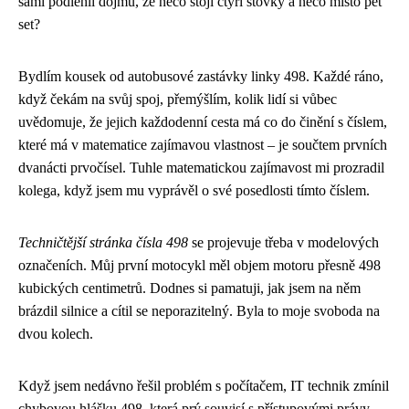
sami podlehli dojmu, že něco stojí čtyři stovky a něco místo pět
set?
Bydlím kousek od autobusové zastávky linky 498. Každé ráno,
když čekám na svůj spoj, přemýšlím, kolik lidí si vůbec
uvědomuje, že jejich každodenní cesta má co do činění s číslem,
které má v matematice zajímavou vlastnost – je součtem prvních
dvanácti prvočísel. Tuhle matematickou zajímavost mi prozradil
kolega, když jsem mu vyprávěl o své posedlosti tímto číslem.
Techničtější stránka čísla 498
se projevuje třeba v modelových
označeních. Můj první motocykl měl objem motoru přesně 498
kubických centimetrů. Dodnes si pamatuji, jak jsem na něm
brázdil silnice a cítil se neporazitelný. Byla to moje svoboda na
dvou kolech.
Když jsem nedávno řešil problém s počítačem, IT technik zmínil
chybovou hlášku 498, která prý souvisí s přístupovými právy.