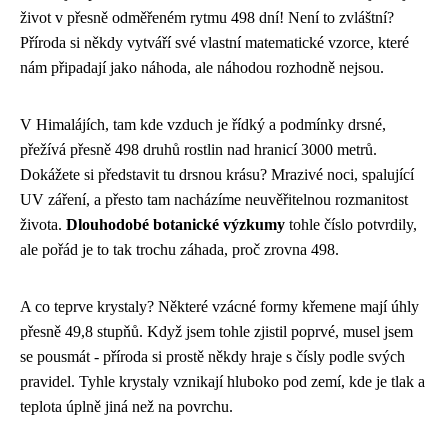
život v přesně odměřeném rytmu 498 dní! Není to zvláštní?
Příroda si někdy vytváří své vlastní matematické vzorce, které
nám připadají jako náhoda, ale náhodou rozhodně nejsou.
V Himalájích, tam kde vzduch je řídký a podmínky drsné,
přežívá přesně 498 druhů rostlin nad hranicí 3000 metrů.
Dokážete si představit tu drsnou krásu? Mrazivé noci, spalující
UV záření, a přesto tam nacházíme neuvěřitelnou rozmanitost
života.
Dlouhodobé botanické výzkumy
tohle číslo potvrdily,
ale pořád je to tak trochu záhada, proč zrovna 498.
A co teprve krystaly? Některé vzácné formy křemene mají úhly
přesně 49,8 stupňů. Když jsem tohle zjistil poprvé, musel jsem
se pousmát - příroda si prostě někdy hraje s čísly podle svých
pravidel. Tyhle krystaly vznikají hluboko pod zemí, kde je tlak a
teplota úplně jiná než na povrchu.