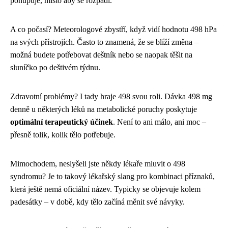
pohupuje, místo aby se rozpadl.
A co počasí? Meteorologové zbystří, když vidí hodnotu 498 hPa
na svých přístrojích. Často to znamená, že se blíží změna –
možná budete potřebovat deštník nebo se naopak těšit na
sluníčko po deštivém týdnu.
Zdravotní problémy? I tady hraje 498 svou roli. Dávka 498 mg
denně u některých léků na metabolické poruchy poskytuje
optimální terapeutický účinek
. Není to ani málo, ani moc –
přesně tolik, kolik tělo potřebuje.
Mimochodem, neslyšeli jste někdy lékaře mluvit o 498
syndromu? Je to takový lékařský slang pro kombinaci příznaků,
která ještě nemá oficiální název. Typicky se objevuje kolem
padesátky – v době, kdy tělo začíná měnit své návyky.