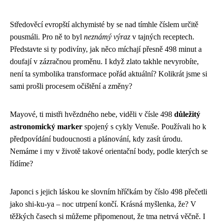
Středověcí evropští alchymisté by se nad tímhle číslem určitě
pousmáli. Pro ně to byl
neznámý výraz
v tajných receptech.
Představte si ty podivíny, jak něco míchají přesně 498 minut a
doufají v zázračnou proměnu. I když zlato takhle nevyrobíte,
není ta symbolika transformace pořád aktuální? Kolikrát jsme si
sami prošli procesem očištění a změny?
Mayové, ti mistři hvězdného nebe, viděli v čísle 498
důležitý
astronomický marker
spojený s cykly Venuše. Používali ho k
předpovídání budoucnosti a plánování, kdy zasít úrodu.
Nemáme i my v životě takové orientační body, podle kterých se
řídíme?
Japonci s jejich láskou ke slovním hříčkám by číslo 498 přečetli
jako shi-ku-ya – noc utrpení končí. Krásná myšlenka, že? V
těžkých časech si můžeme připomenout, že tma netrvá věčně. I