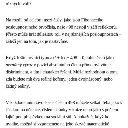
různých tváří?
Na rozdíl od celebrit mezi čísly, jako jsou Fibonacciho
posloupnost nebo prvočísla, naše 498 nestojí v záři reflektorů.
Přesto může hrát důležitou roli v nejrůznějších posloupnostech –
záleží jen na tom, jak je nastavíme.
Když řešíte rovnici typu ax² + bx + 498 = 0, tohle číslo jako
neznámý výraz
v pozici absolutního členu přímo ovlivňuje
diskriminant, a tím i charakter řešení. Může rozhodnout o tom,
zda budete mít dva reálné kořeny, jeden dvojnásobný, nebo
žádný reálný.
V každodenním životě se s číslem 498 můžete setkat třeba jako s
částkou na účtence, číslem stránky v knize nebo jako s počtem
lajků pod příspěvkem na sociální síti. A pokaždé, když ho
uvidíte, možná si vzpomenete na jeho skryté matematické