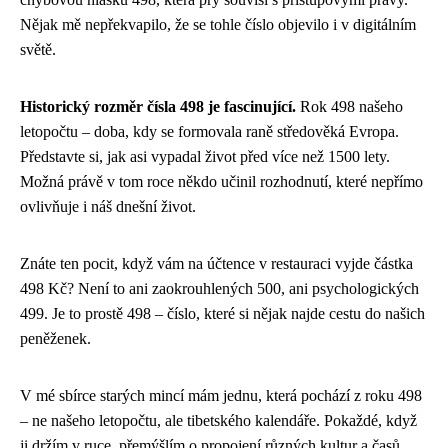
Nějak mě nepřekvapilo, že se tohle číslo objevilo i v digitálním
světě.
Historický rozměr čísla 498 je fascinující.
Rok 498 našeho
letopočtu – doba, kdy se formovala raně středověká Evropa.
Představte si, jak asi vypadal život před více než 1500 lety.
Možná právě v tom roce někdo učinil rozhodnutí, které nepřímo
ovlivňuje i náš dnešní život.
Znáte ten pocit, když vám na účtence v restauraci vyjde částka
498 Kč? Není to ani zaokrouhlených 500, ani psychologických
499. Je to prostě 498 – číslo, které si nějak najde cestu do našich
peněženek.
V mé sbírce starých mincí mám jednu, která pochází z roku 498
– ne našeho letopočtu, ale tibetského kalendáře. Pokaždé, když
ji držím v ruce, přemýšlím o propojení různých kultur a časů.