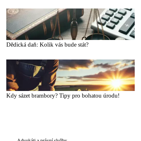
Dědická daň: Kolik vás bude stát?
Kdy sázet brambory? Tipy pro bohatou úrodu!
Advokáti a právní služby