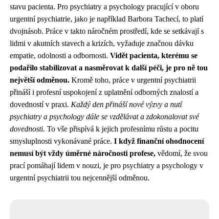
stavu pacienta. Pro psychiatry a psychology pracující v oboru
urgentní psychiatrie, jako je například Barbora Tachecí, to platí
dvojnásob. Práce v takto náročném prostředí, kde se setkávají s
lidmi v akutních stavech a krizích, vyžaduje značnou dávku
empatie, odolnosti a odbornosti.
Vidět pacienta, kterému se
podařilo stabilizovat a nasměrovat k další péči, je pro ně tou
největší odměnou.
Kromě toho, práce v urgentní psychiatrii
přináší i profesní uspokojení z uplatnění odborných znalostí a
dovedností v praxi.
Každý den přináší nové výzvy a nutí
psychiatry a psychology dále se vzdělávat a zdokonalovat své
dovednosti.
To vše přispívá k jejich profesnímu růstu a pocitu
smysluplnosti vykonávané práce.
I když finanční ohodnocení
nemusí být vždy úměrné náročnosti profese,
vědomí, že svou
prací pomáhají lidem v nouzi, je pro psychiatry a psychology v
urgentní psychiatrii tou nejcennější odměnou.