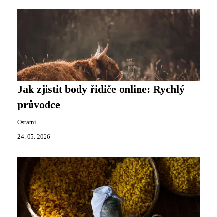
Jak zjistit body řidiče online: Rychlý
průvodce
Ostatní
24. 05. 2026