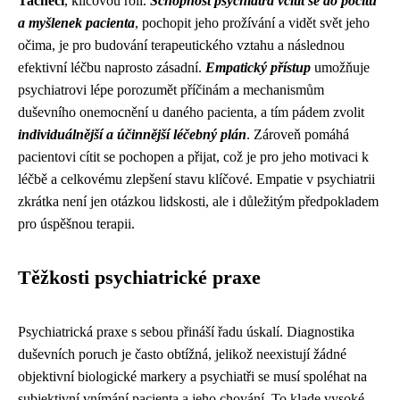
Tachecí
, klíčovou roli.
Schopnost psychiatra vcítit se do pocitů
a myšlenek pacienta
, pochopit jeho prožívání a vidět svět jeho
očima, je pro budování terapeutického vztahu a následnou
efektivní léčbu naprosto zásadní.
Empatický přístup
umožňuje
psychiatrovi lépe porozumět příčinám a mechanismům
duševního onemocnění u daného pacienta, a tím pádem zvolit
individuálnější a účinnější léčebný plán
. Zároveň pomáhá
pacientovi cítit se pochopen a přijat, což je pro jeho motivaci k
léčbě a celkovému zlepšení stavu klíčové. Empatie v psychiatrii
zkrátka není jen otázkou lidskosti, ale i důležitým předpokladem
pro úspěšnou terapii.
Těžkosti psychiatrické praxe
Psychiatrická praxe s sebou přináší řadu úskalí. Diagnostika
duševních poruch je často obtížná, jelikož neexistují žádné
objektivní biologické markery a psychiatři se musí spoléhat na
subjektivní vnímání pacienta a jeho chování. To klade vysoké