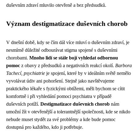
duševním zdraví mluvilo otevřeně a bez předsudků.
Význam destigmatizace duševních chorob
V dnešní době, kdy se čím dál více mluví o duševním zdraví, je
nesmírně důležité odbourávat stigma spojené s duševními
chorobami.
Mnoho lidí se stále bojí vyhledat odbornou
pomoc
z obavy z předsudků a negativních reakcí okolí.
Barbora
Tachecí, psychiatrie
je spojení, které by v ideálním světě nemělo
vyvolávat údiv ani pohoršení. Stejně jako navštěvujeme
praktického lékaře s fyzickými obtížemi, měli bychom se cítit
komfortně i při vyhledání pomoci psychiatra v případě
duševních potíží.
Destigmatizace duševních chorob
nám
umožní žít v otevřenější a tolerantnější společnosti, kde se nikdo
nebude muset stydět za své problémy a kde bude pomoc
dostupná pro každého, kdo ji potřebuje.