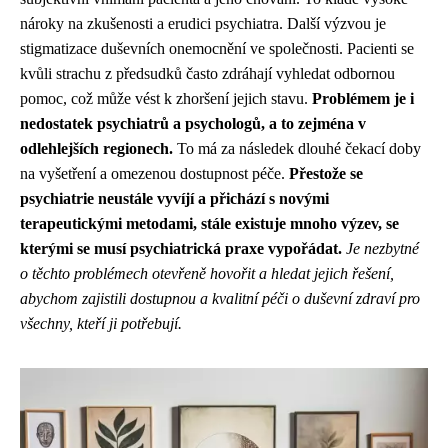
nároky na zkušenosti a erudici psychiatra. Další výzvou je
stigmatizace duševních onemocnění ve společnosti. Pacienti se
kvůli strachu z předsudků často zdráhají vyhledat odbornou
pomoc, což může vést k zhoršení jejich stavu.
Problémem je i
nedostatek psychiatrů a psychologů, a to zejména v
odlehlejších regionech.
To má za následek dlouhé čekací doby
na vyšetření a omezenou dostupnost péče.
Přestože se
psychiatrie neustále vyvíjí a přichází s novými
terapeutickými metodami, stále existuje mnoho výzev, se
kterými se musí psychiatrická praxe vypořádat.
Je nezbytné
o těchto problémech otevřeně hovořit a hledat jejich řešení,
abychom zajistili dostupnou a kvalitní péči o duševní zdraví pro
všechny, kteří ji potřebují.