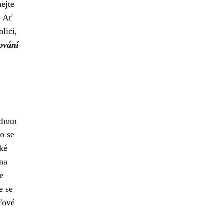
ejte
. Ať
licí,
ování
ychom
ho se
ké
na
e
e se
uťové