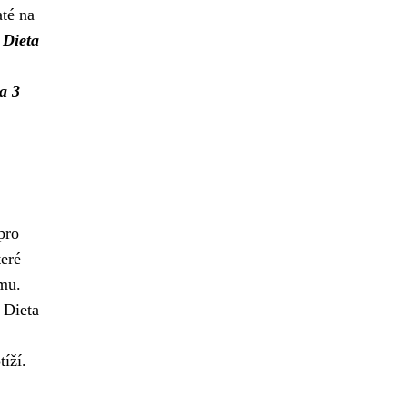
té na
.
Dieta
a 3
pro
teré
smu.
 Dieta
tíží.