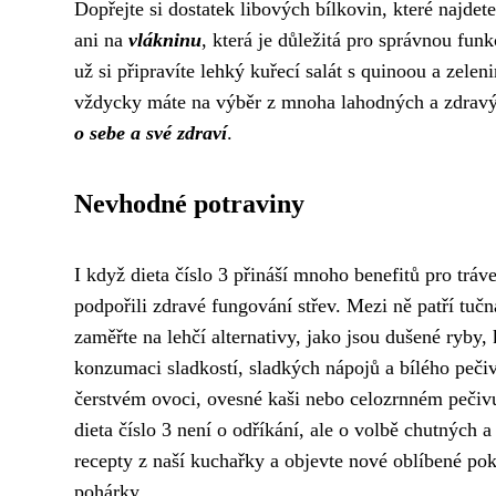
Dopřejte si dostatek libových bílkovin, které najde
ani na
vlákninu
, která je důležitá pro správnou fun
už si připravíte lehký kuřecí salát s quinoou a zele
vždycky máte na výběr z mnoha lahodných a zdravýc
o sebe a své zdraví
.
Nevhodné potraviny
I když dieta číslo 3 přináší mnoho benefitů pro tráv
podpořili zdravé fungování střev. Mezi ně patří tučn
zaměřte na lehčí alternativy, jako jsou dušené ryby
konzumaci sladkostí, sladkých nápojů a bílého peč
čerstvém ovoci, ovesné kaši nebo celozrnném pečivu,
dieta číslo 3 není o odříkání, ale o volbě chutných a
recepty z naší kuchařky a objevte nové oblíbené pok
pohárky.