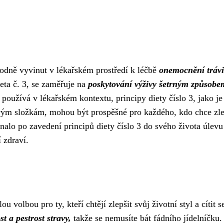
ůvodně vyvinut v lékařském prostředí k léčbě
onemocnění trávi
ieta č. 3, se zaměřuje na
poskytování výživy šetrným způsobe
 používá v lékařském kontextu, principy diety číslo 3, jako je
vým složkám, mohou být prospěšné pro každého, kdo chce zle
alo po zavedení principů diety číslo 3 do svého života úlevu
 zdraví.
u volbou pro ty, kteří chtějí zlepšit svůj životní styl a cítit s
t a pestrost stravy,
takže se nemusíte bát fádního jídelníčku.