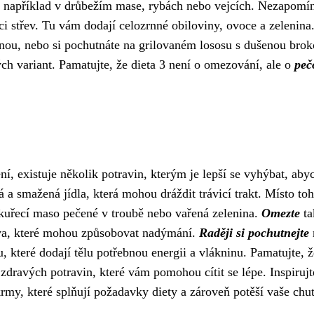
te například v drůbežím mase, rybách nebo vejcích. Nezapomín
kci střev. Tu vám dodají celozrnné obiloviny, ovoce a zelenina
ninou, nebo si pochutnáte na grilovaném lososu s dušenou broko
h variant. Pamatujte, že dieta 3 není o omezování, ale o
peč
ení, existuje několik potravin, kterým je lepší se vyhýbat, ab
á a smažená jídla, která mohou dráždit trávicí trakt. Místo to
, kuřecí maso pečené v troubě nebo vařená zelenina.
Omezte
ta
iva, které mohou způsobovat nadýmání.
Raději si pochutnejte
 které dodají tělu potřebnou energii a vlákninu. Pamatujte, ž
 zdravých potravin, které vám pomohou cítit se lépe. Inspirujt
rmy, které splňují požadavky diety a zároveň potěší vaše ch