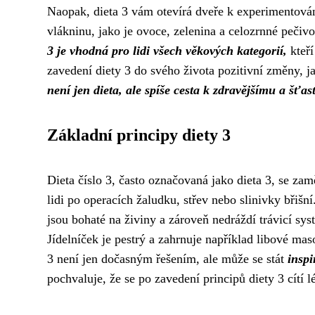
Naopak, dieta 3 vám otevírá dveře k experimentován
vlákninu, jako je ovoce, zelenina a celozrnné pečivo
3 je vhodná pro lidi všech věkových kategorií,
kteří
zavedení diety 3 do svého života pozitivní změny, ja
není jen dieta, ale spíše cesta k zdravějšímu a šťas
Základní principy diety 3
Dieta číslo 3, často označovaná jako dieta 3, se za
lidi po operacích žaludku, střev nebo slinivky břišní
jsou bohaté na živiny a zároveň nedráždí trávicí sy
Jídelníček je pestrý a zahrnuje například libové ma
3 není jen dočasným řešením, ale může se stát
inspi
pochvaluje, že se po zavedení principů diety 3 cítí l