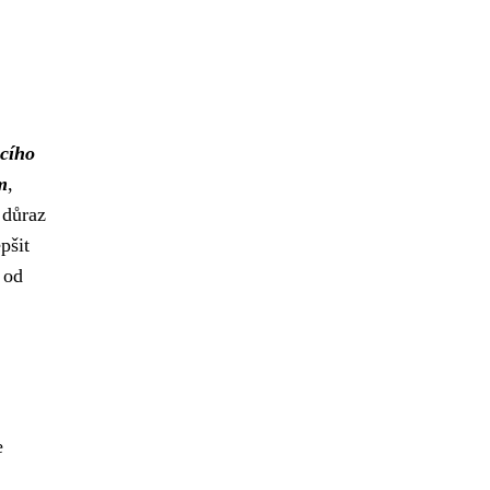
cího
m
,
 důraz
pšit
 od
e