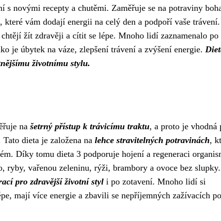
í s novými recepty a chutěmi. Zaměřuje se na potraviny boha
, které vám dodají energii na celý den a podpoří vaše trávení
 chtějí žít zdravěji a cítit se lépe. Mnoho lidí zaznamenalo po
ko je úbytek na váze, zlepšení trávení a zvýšení energie.
Diet
tnějšímu životnímu stylu.
měřuje na
šetrný přístup k trávicímu traktu
, a proto je vhodná 
. Tato dieta je založena na
lehce stravitelných potravinách
, k
stém. Díky tomu dieta 3 podporuje hojení a regeneraci organi
so, ryby, vařenou zeleninu, rýži, brambory a ovoce bez slupky.
rací pro zdravější životní styl
i po zotavení. Mnoho lidí si
épe, mají více energie a zbavili se nepříjemných zažívacích po