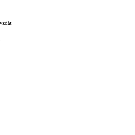
 vzdát
é