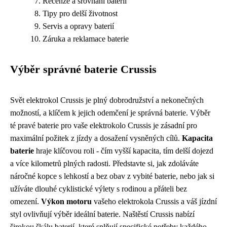
Recenze a srovnání baterií
Tipy pro delší životnost
Servis a opravy baterií
Záruka a reklamace baterie
Výběr správné baterie Crussis
Svět elektrokol Crussis je plný dobrodružství a nekonečných
možností, a klíčem k jejich odemčení je správná baterie. Výběr
té pravé baterie pro vaše elektrokolo Crussis je zásadní pro
maximální požitek z jízdy a dosažení vysněných cílů.
Kapacita
baterie
hraje klíčovou roli - čím vyšší kapacita, tím delší dojezd
a více kilometrů plných radosti. Představte si, jak zdoláváte
náročné kopce s lehkostí a bez obav z vybité baterie, nebo jak si
užíváte dlouhé cyklistické výlety s rodinou a přáteli bez
omezení.
Výkon motoru
vašeho elektrokola Crussis a váš jízdní
styl ovlivňují výběr ideální baterie. Naštěstí Crussis nabízí
širokou škálu baterií, které splňují specifické potřeby každého