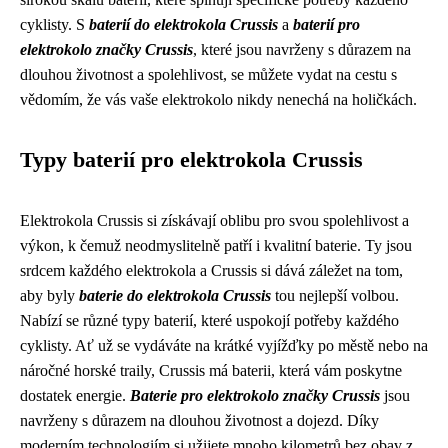
cyklisty. S
baterií do elektrokola Crussis
a
baterií pro
elektrokolo značky Crussis
, které jsou navrženy s důrazem na
dlouhou životnost a spolehlivost, se můžete vydat na cestu s
vědomím, že vás vaše elektrokolo nikdy nenechá na holičkách.
Typy baterií pro elektrokola Crussis
Elektrokola Crussis si získávají oblibu pro svou spolehlivost a
výkon, k čemuž neodmyslitelně patří i kvalitní baterie. Ty jsou
srdcem každého elektrokola a Crussis si dává záležet na tom,
aby byly
baterie do elektrokola Crussis
tou nejlepší volbou.
Nabízí se různé typy baterií, které uspokojí potřeby každého
cyklisty. Ať už se vydáváte na krátké vyjížďky po městě nebo na
náročné horské traily, Crussis má baterii, která vám poskytne
dostatek energie.
Baterie pro elektrokolo značky Crussis
jsou
navrženy s důrazem na dlouhou životnost a dojezd. Díky
moderním technologiím si užijete mnoho kilometrů bez obav z