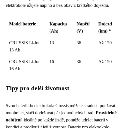
elektrokole užijete naplno a bez obav z krátkého dojezdu.
Model baterie
Kapacita
Napětí
Dojezd
(Ah)
(V)
(km) *
CRUSSIS Li-Ion
13
36
Až 120
13 Ah
CRUSSIS Li-Ion
16
36
Až 150
16 Ah
Tipy pro delší životnost
Svou baterii do elektrokola Crussis můžete s radostí používat
mnoho let, stačí dodržovat pár jednoduchých rad.
Pravidelné
nabíjení
, ideálně po každé jízdě, pomůže udržet baterii v
kondici a prodloužit její životnost. Baterie pro elektrokolo