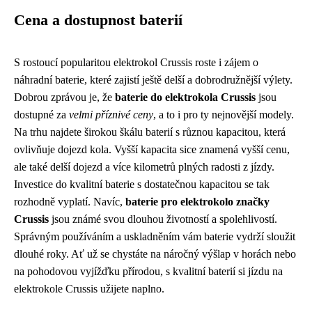
Cena a dostupnost baterií
S rostoucí popularitou elektrokol Crussis roste i zájem o
náhradní baterie, které zajistí ještě delší a dobrodružnější výlety.
Dobrou zprávou je, že
baterie do elektrokola Crussis
jsou
dostupné za
velmi příznivé ceny
, a to i pro ty nejnovější modely.
Na trhu najdete širokou škálu baterií s různou kapacitou, která
ovlivňuje dojezd kola. Vyšší kapacita sice znamená vyšší cenu,
ale také delší dojezd a více kilometrů plných radosti z jízdy.
Investice do kvalitní baterie s dostatečnou kapacitou se tak
rozhodně vyplatí. Navíc,
baterie pro elektrokolo značky
Crussis
jsou známé svou dlouhou životností a spolehlivostí.
Správným používáním a uskladněním vám baterie vydrží sloužit
dlouhé roky. Ať už se chystáte na náročný výšlap v horách nebo
na pohodovou vyjížďku přírodou, s kvalitní baterií si jízdu na
elektrokole Crussis užijete naplno.