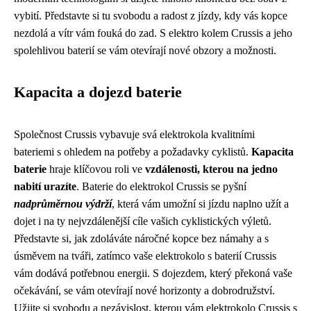
vybití. Představte si tu svobodu a radost z jízdy, kdy vás kopce
nezdolá a vítr vám fouká do zad. S elektro kolem Crussis a jeho
spolehlivou baterií se vám otevírají nové obzory a možnosti.
Kapacita a dojezd baterie
Společnost Crussis vybavuje svá elektrokola kvalitními
bateriemi s ohledem na potřeby a požadavky cyklistů.
Kapacita
baterie
hraje klíčovou roli ve
vzdálenosti, kterou na jedno
nabití urazíte
. Baterie do elektrokol Crussis se pyšní
nadprůměrnou výdrží
, která vám umožní si jízdu naplno užít a
dojet i na ty nejvzdálenější cíle vašich cyklistických výletů.
Představte si, jak zdoláváte náročné kopce bez námahy a s
úsměvem na tváři, zatímco vaše elektrokolo s baterií Crussis
vám dodává potřebnou energii. S dojezdem, který překoná vaše
očekávání, se vám otevírají nové horizonty a dobrodružství.
Užijte si svobodu a nezávislost, kterou vám elektrokolo Crussis s