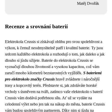
Matěj Dvořák
Recenze a srovnání baterií
Elektrokola Crussis si získávají oblibu pro svou spolehlivost a
výkon, k čemuž neodmyslitelně patří i kvalitní baterie. Ty jsou
srdcem každého elektrokola a rozhodují o tom, jak daleko a jak
dlouho si jízdu užijete. Baterie do elektrokola Crussis se
vyznačují dlouhou životností a vysokou kapacitou, což vám
zaručí mnoho kilometrů bezstarostných vyjížděk.
S bateriemi
pro elektrokolo značky Crussis
hravě zvládnete i náročnější
trasy a kopcovitý terén. Představte si, jak zdoláváte horské
vrcholy s úsměvem na tváři, zatímco vaše elektrokolo s baterií
Crussis vám dodává potřebnou sílu. Ať už se vydáte na
celodenní výlet nebo jen tak na nákup do města, baterie Crussis
vám budou spolehlivým partnerem. Díky nim si jízdu na