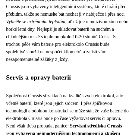
Crussis jsou vybaveny inteligentními systémy, které chrání před
přebitím, takže se nemusíte bát nechat ji v nabíječce i přes noc.
Vyhněte se extrémním teplotám
, ať už jde o mrazivou zimu nebo
horké letní dny. Nejlepší je skladovat baterii na suchém a
chladnějším místě s teplotou okolo 10-20 stupňů Celsia. S
trochou péče vám baterie pro elektrokolo Crussis bude
spolehlivě sloužit na nespočet kilometrů a zajistí vám
nezapomenutelné zážitky z jízdy.
Servis a opravy baterií
Společnost Crussis si zakládá na kvalitě svých elektrokol, a to
včetně baterií, které jsou jejich srdcem. I přes špičkovou
technologii a odolnou konstrukci se může stát, že vaše baterie do
elektrokola Crussis bude po čase vyžadovat servis či opravu.
Není však třeba propadat panice!
Servisní střediska Crussis
jsou vybavena nejmodernějšími technologiemi a zkušení