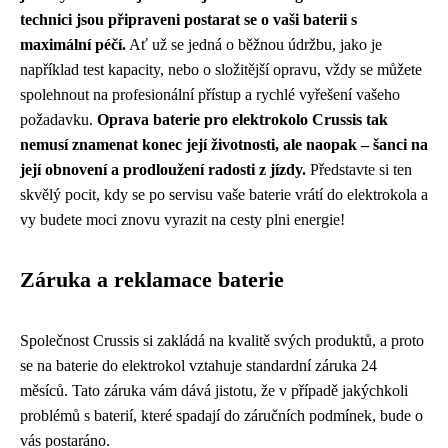
technici jsou připraveni postarat se o vaši baterii s
maximální péčí.
Ať už se jedná o běžnou údržbu, jako je
například test kapacity, nebo o složitější opravu, vždy se můžete
spolehnout na profesionální přístup a rychlé vyřešení vašeho
požadavku.
Oprava baterie pro elektrokolo Crussis tak
nemusí znamenat konec její životnosti, ale naopak – šanci na
její obnovení a prodloužení radosti z jízdy.
Představte si ten
skvělý pocit, kdy se po servisu vaše baterie vrátí do elektrokola a
vy budete moci znovu vyrazit na cesty plni energie!
Záruka a reklamace baterie
Společnost Crussis si zakládá na kvalitě svých produktů, a proto
se na baterie do elektrokol vztahuje standardní záruka 24
měsíců. Tato záruka vám dává jistotu, že v případě jakýchkoli
problémů s baterií, které spadají do záručních podmínek, bude o
vás postaráno.