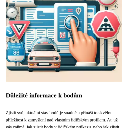
Důležité informace k bodům
Zjistit svůj aktuální stav bodů je snadné a přináší to skvělou
příležitost k zamyšlení nad vlastním řidičským profilem. Ať už
vás zajímá, jak zjistit body v řidičském průkazu, nebo jak zjistit