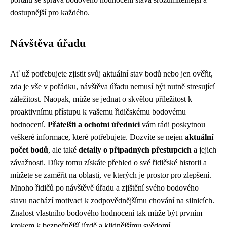
dostupnější pro každého.
Návštěva úřadu
Ať už potřebujete zjistit svůj aktuální stav bodů nebo jen ověřit,
zda je vše v pořádku, návštěva úřadu nemusí být nutně stresující
záležitost. Naopak, může se jednat o skvělou příležitost k
proaktivnímu přístupu k vašemu řidičskému bodovému
hodnocení.
Přátelští a ochotní úředníci
vám rádi poskytnou
veškeré informace, které potřebujete. Dozvíte se nejen
aktuální
počet bodů
, ale také
detaily o případných přestupcích
a jejich
závažnosti. Díky tomu získáte přehled o své řidičské historii a
můžete se zaměřit na oblasti, ve kterých je prostor pro zlepšení.
Mnoho řidičů po návštěvě úřadu a zjištění svého bodového
stavu nachází motivaci k zodpovědnějšímu chování na silnicích.
Znalost vlastního bodového hodnocení tak může být prvním
krokem k bezpečnější jízdě a klidnějšímu svědomí.