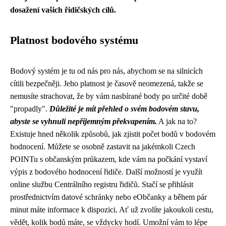
dosažení vašich řidičských cílů.
Platnost bodového systému
Bodový systém je tu od nás pro nás, abychom se na silnicích
cítili bezpečněji. Jeho platnost je časově neomezená, takže se
nemusíte strachovat, že by vám nasbírané body po určité době
"propadly".
Důležité je mít přehled o svém bodovém stavu,
abyste se vyhnuli nepříjemným překvapením.
A jak na to?
Existuje hned několik způsobů, jak zjistit počet bodů v bodovém
hodnocení. Můžete se osobně zastavit na jakémkoli Czech
POINTu s občanským průkazem, kde vám na počkání vystaví
výpis z bodového hodnocení řidiče. Další možností je využít
online službu Centrálního registru řidičů. Stačí se přihlásit
prostřednictvím datové schránky nebo eObčanky a během pár
minut máte informace k dispozici. Ať už zvolíte jakoukoli cestu,
vědět, kolik bodů máte, se vždycky hodí. Umožní vám to lépe