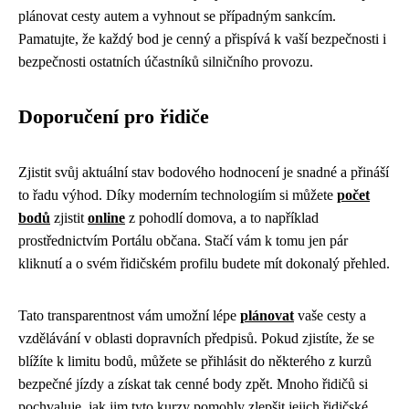
plánovat cesty autem a vyhnout se případným sankcím.
Pamatujte, že každý bod je cenný a přispívá k vaší bezpečnosti i
bezpečnosti ostatních účastníků silničního provozu.
Doporučení pro řidiče
Zjistit svůj aktuální stav bodového hodnocení je snadné a přináší
to řadu výhod. Díky moderním technologiím si můžete
počet
bodů
zjistit
online
z pohodlí domova, a to například
prostřednictvím Portálu občana. Stačí vám k tomu jen pár
kliknutí a o svém řidičském profilu budete mít dokonalý přehled.
Tato transparentnost vám umožní lépe
plánovat
vaše cesty a
vzdělávání v oblasti dopravních předpisů. Pokud zjistíte, že se
blížíte k limitu bodů, můžete se přihlásit do některého z kurzů
bezpečné jízdy a získat tak cenné body zpět. Mnoho řidičů si
pochvaluje, jak jim tyto kurzy pomohly zlepšit jejich řidičské