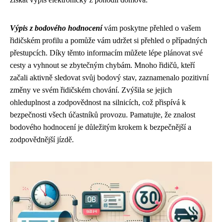
Výpis z bodového hodnocení
vám poskytne přehled o vašem
řidičském profilu a pomůže vám udržet si přehled o případných
přestupcích. Díky těmto informacím můžete lépe plánovat své
cesty a vyhnout se zbytečným chybám. Mnoho řidičů, kteří
začali aktivně sledovat svůj bodový stav, zaznamenalo pozitivní
změny ve svém řidičském chování. Zvýšila se jejich
ohleduplnost a zodpovědnost na silnicích, což přispívá k
bezpečnosti všech účastníků provozu. Pamatujte, že znalost
bodového hodnocení je důležitým krokem k bezpečnější a
zodpovědnější jízdě.