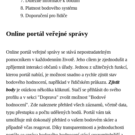
Důležité informace k bodům
Platnost bodového systému
Doporučení pro řidiče
Online portál veřejné správy
Online portál veřejné správy se stává nepostradatelným
pomocníkem v každodenním životě. Jeho cílem je zjednodušit a
zpříjemnit interakci občanů s úřady. Jednou z užitečných funkcí,
kterou portál nabízí, je možnost snadno a rychle zjistit stav
bodového hodnocení, například v řidičském průkazu.
Zjistit
body
je otázkou několika kliknutí. Stačí se přihlásit do svého
profilu a v sekci "Doprava" zvolit možnost "Bodové
hodnocení". Zde naleznete přehled všech záznamů, včetně data,
typu přestupku a počtu udělených bodů. Portál vám tak
umožňuje mít dokonalý přehled o vašem bodovém skóre a
případně včas reagovat. Díky transparentnosti a jednoduchosti
portálu se správa bodového hodnocení stává srozumitelnější a