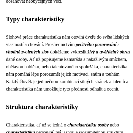
dosahovat neobyčejných věcí.
Typy charakteristiky
Slohová práce charakteristika nám otevírá dveře do světa lidských
vlastností a chování. Prostřednictvím
pečlivého pozorování
a
vhodně zvolených slov
dokážeme vykreslit
živý a uvěřitelný obraz
dané osoby. Ať už popisujeme kamaráda s nakažlivým smíchem,
obětavou babičku, nebo talentovaného spolužáka, charakteristika
nám pomáhá lépe porozumět jejich motivaci, snům a touhám.
Každý člověk je jedinečnou kombinací silných stránek a talentů a
charakteristika nám umožňuje tyto přednosti odhalit a ocenit.
Struktura charakteristiky
Charakteristika, ať už se jedná o
charakteristiku osoby
nebo
charakteristiku pracovní
, má jasnou a srozumitelnou strukturu,