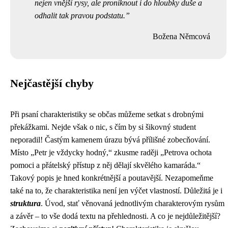
nejen vnější rysy, ale proniknout i do hloubky duše a
odhalit tak pravou podstatu.
Božena Němcová
Nejčastější chyby
Při psaní charakteristiky se občas můžeme setkat s drobnými
překážkami. Nejde však o nic, s čím by si šikovný student
neporadil! Častým kamenem úrazu bývá přílišné zobecňování.
Místo „Petr je vždycky hodný,“ zkusme raději „Petrova ochota
pomoci a přátelský přístup z něj dělají skvělého kamaráda.“
Takový popis je hned konkrétnější a poutavější. Nezapomeňme
také na to, že charakteristika není jen výčet vlastností. Důležitá je i
struktura
. Úvod, stať věnovaná jednotlivým charakterovým rysům
a závěr – to vše dodá textu na přehlednosti. A co je nejdůležitější?