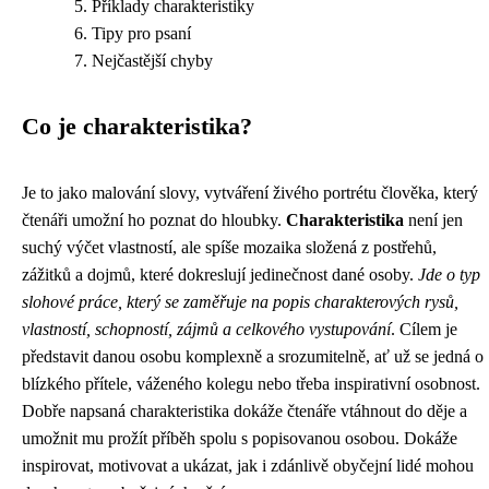
Příklady charakteristiky
Tipy pro psaní
Nejčastější chyby
Co je charakteristika?
Je to jako malování slovy, vytváření živého portrétu člověka, který
čtenáři umožní ho poznat do hloubky.
Charakteristika
není jen
suchý výčet vlastností, ale spíše mozaika složená z postřehů,
zážitků a dojmů, které dokreslují jedinečnost dané osoby.
Jde o typ
slohové práce, který se zaměřuje na popis charakterových rysů,
vlastností, schopností, zájmů a celkového vystupování
. Cílem je
představit danou osobu komplexně a srozumitelně, ať už se jedná o
blízkého přítele, váženého kolegu nebo třeba inspirativní osobnost.
Dobře napsaná charakteristika dokáže čtenáře vtáhnout do děje a
umožnit mu prožít příběh spolu s popisovanou osobou. Dokáže
inspirovat, motivovat a ukázat, jak i zdánlivě obyčejní lidé mohou