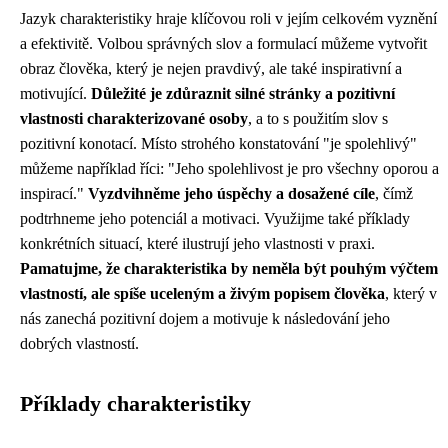
Jazyk charakteristiky hraje klíčovou roli v jejím celkovém vyznění
a efektivitě. Volbou správných slov a formulací můžeme vytvořit
obraz člověka, který je nejen pravdivý, ale také inspirativní a
motivující.
Důležité je zdůraznit silné stránky a pozitivní
vlastnosti charakterizované osoby
, a to s použitím slov s
pozitivní konotací. Místo strohého konstatování "je spolehlivý"
můžeme například říci: "Jeho spolehlivost je pro všechny oporou a
inspirací."
Vyzdvihněme jeho úspěchy a dosažené cíle
, čímž
podtrhneme jeho potenciál a motivaci. Využijme také příklady
konkrétních situací, které ilustrují jeho vlastnosti v praxi.
Pamatujme, že charakteristika by neměla být pouhým výčtem
vlastností, ale spíše uceleným a živým popisem člověka
, který v
nás zanechá pozitivní dojem a motivuje k následování jeho
dobrých vlastností.
Příklady charakteristiky