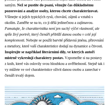
samým.
Než se pustíte do psaní, věnujte čas důkladnému
pozorování a analýze osoby, kterou chcete charakterizovat.
Všímejte si jejích typických rysů, chování, zájmů a vztahů s
okolím. Zaměřte se na to, co ji dělá jedinečnou a zajímavou.
Pamatujte, že charakteristika není jen suchý výčet vlastností, ale
spíše živý portrét, který čtenáři přiblíží danou osobu v celé její
komplexnosti.
Nebojte se použít barvité přídavná jména, přirovnání
a metafory, které vaší charakteristice dodají na dynamice a čtivosti.
Inspirujte se například literárními díly, ve kterých autoři
mistrně vykreslují charaktery postav.
Vzpomeňte si na postavy
z knih, které vás oslovily svou hloubkou a uvěřitelností. Stejně tak i
vy můžete ve své charakteristice oživit danou osobu a zanechat v
čtenáři trvalý dojem.