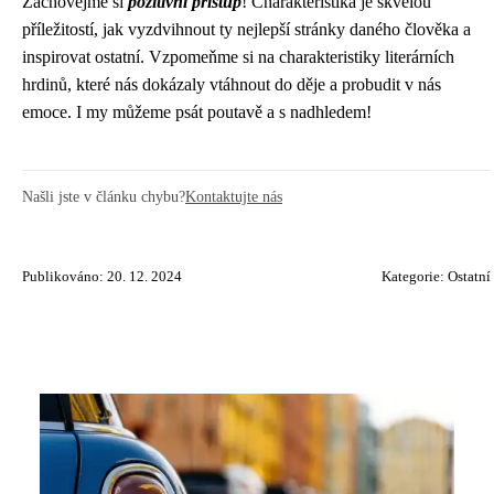
Zachovejme si
pozitivní
přístup
! Charakteristika je skvělou
příležitostí, jak vyzdvihnout ty nejlepší stránky daného člověka a
inspirovat ostatní. Vzpomeňme si na charakteristiky literárních
hrdinů, které nás dokázaly vtáhnout do děje a probudit v nás
emoce. I my můžeme psát poutavě a s nadhledem!
Našli jste v článku chybu?
Kontaktujte nás
Publikováno: 20. 12. 2024
Kategorie:
Ostatní