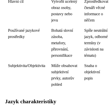
Hlavní cíl
Vytvořit ucelený
Zprostředkovat
obraz osoby,
čtenáři věcné
postavy nebo
informace o
jevu
něčem
Používané jazykové
Bohatá slovní
Spíše neutrální
prostředky
zásoba,
jazyk, odborné
metafory,
termíny (v
přirovnání,
závislosti na
personifikace
tématu)
Subjektivita/Objektivita
Může obsahovat
Snaha o
subjektivní
objektivní
prvky, autorův
popis
pohled
Jazyk charakteristiky