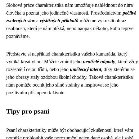
Slohová práce charakteristika nám umožňuje nahlédnout do nitra
člověka a poznat jeho jedinečné vlastnosti. Prostřednictvím
pečlivě
zvolených slov
a
výstižných příkladů
můžeme vykreslit obraz
osobnosti, která je nám blízká, nebo naopak někoho, koho teprve
poznáváme.
Představte si například charakteristiku vašeho kamaráda, který
vyniká kreativitou. Můžete zmínit jeho
neotřelé nápady
, které vždy
rozesmějí celou třídu, nebo jeho
umělecký talent
, díky kterému se
jeho obrazy staly ozdobou školní chodby. Taková charakteristika
nám pomůže ocenit jeho silné stránky a inspirovat se jeho
pozitivním přístupem k životu.
Tipy pro psaní
Psaní charakteristiky může být obohacující zkušeností, která vám
pomůže prohloubit vaše porozumění nejen dané osobě, ale i sobě