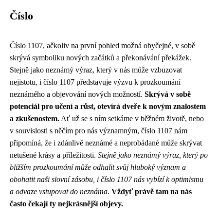
Číslo
Číslo 1107, ačkoliv na první pohled možná obyčejné, v sobě
skrývá symboliku nových začátků a překonávání překážek.
Stejně jako neznámý výraz, který v nás může vzbuzovat
nejistotu, i číslo 1107 představuje výzvu k prozkoumání
neznámého a objevování nových možností.
Skrývá v sobě
potenciál pro učení a růst, otevírá dveře k novým znalostem
a zkušenostem.
Ať už se s ním setkáme v běžném životě, nebo
v souvislosti s něčím pro nás významným, číslo 1107 nám
připomíná, že i zdánlivě neznámé a neprobádané může skrývat
netušené krásy a příležitosti.
Stejně jako neznámý výraz, který po
bližším prozkoumání může odhalit svůj hluboký význam a
obohatit naši slovní zásobu, i číslo 1107 nás vybízí k optimismu
a odvaze vstupovat do neznáma.
Vždyť právě tam na nás
často čekají ty nejkrásnější objevy.