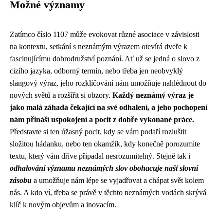
Možné významy
Zatímco číslo 1107 může evokovat různé asociace v závislosti
na kontextu, setkání s neznámým výrazem otevírá dveře k
fascinujícímu dobrodružství poznání. Ať už se jedná o slovo z
cizího jazyka, odborný termín, nebo třeba jen neobvyklý
slangový výraz, jeho rozklíčování nám umožňuje nahlédnout do
nových světů a rozšířit si obzory.
Každý neznámý výraz je
jako malá záhada čekající na své odhalení, a jeho pochopení
nám přináší uspokojení a pocit z dobře vykonané práce.
Představte si ten úžasný pocit, kdy se vám podaří rozluštit
složitou hádanku, nebo ten okamžik, kdy konečně porozumíte
textu, který vám dříve připadal nesrozumitelný. Stejně tak i
odhalování významu neznámých slov obohacuje naši slovní
zásobu
a umožňuje nám lépe se vyjadřovat a chápat svět kolem
nás. A kdo ví, třeba se právě v těchto neznámých vodách skrývá
klíč k novým objevům a inovacím.