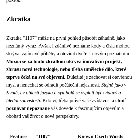
pokrok.
Zkratka
Zkratka "1107" může na první pohled působit záhadně, jako
neznámý výraz. Avšak i zdánlivě neznámé kódy a čísla mohou
skrývat zajímavé příběhy a otevírat dveře k novým poznatkům.
Možná se za touto zkratkou ukrývá inovativní projekt,
zbrusu nová technologie, nebo třeba umělecké dílo, které
teprve čeká na své objevení.
Důležité je zachovat si otevřenou
mysl a nenechat se odradit počáteční nejasností.
Stejně jako v
životě, i v oblasti jazyka a symbolů se vyplatí být zvídavý a
hledat souvislosti.
Kdo ví, třeba právě vaše zvídavost a
chuť
poznávat nepoznané
vás dovede k fascinujícím objevům a
obohatí váš život o nové perspektivy.
Feature
"1107"
Known Czech Words