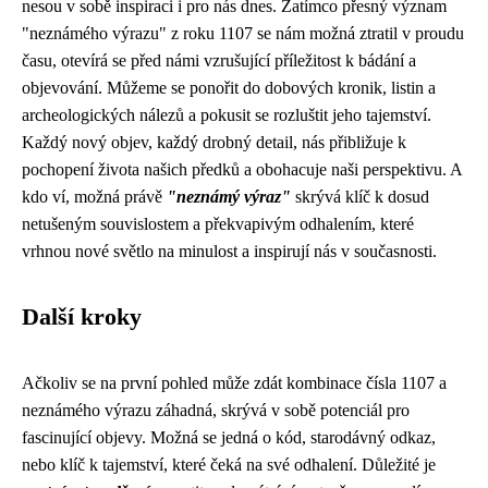
nesou v sobě inspiraci i pro nás dnes. Zatímco přesný význam
"neznámého výrazu" z roku 1107 se nám možná ztratil v proudu
času, otevírá se před námi vzrušující příležitost k bádání a
objevování. Můžeme se ponořit do dobových kronik, listin a
archeologických nálezů a pokusit se rozluštit jeho tajemství.
Každý nový objev, každý drobný detail, nás přibližuje k
pochopení života našich předků a obohacuje naši perspektivu. A
kdo ví, možná právě
"neznámý výraz"
skrývá klíč k dosud
netušeným souvislostem a překvapivým odhalením, které
vrhnou nové světlo na minulost a inspirují nás v současnosti.
Další kroky
Ačkoliv se na první pohled může zdát kombinace čísla 1107 a
neznámého výrazu záhadná, skrývá v sobě potenciál pro
fascinující objevy. Možná se jedná o kód, starodávný odkaz,
nebo klíč k tajemství, které čeká na své odhalení. Důležité je