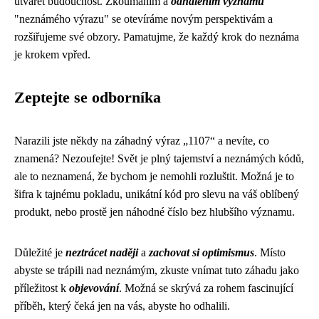
utvářet budoucnost. Zkoumáním a
odhalením významu
"neznámého výrazu" se otevíráme novým perspektivám a
rozšiřujeme své obzory. Pamatujme, že každý krok do neznáma
je krokem vpřed.
Zeptejte se odborníka
Narazili jste někdy na záhadný výraz „1107“ a nevíte, co
znamená? Nezoufejte! Svět je plný tajemství a neznámých kódů,
ale to neznamená, že bychom je nemohli rozluštit. Možná je to
šifra k tajnému pokladu, unikátní kód pro slevu na váš oblíbený
produkt, nebo prostě jen náhodné číslo bez hlubšího významu.
Důležité je
neztrácet naději
a
zachovat si optimismus
. Místo
abyste se trápili nad neznámým, zkuste vnímat tuto záhadu jako
příležitost k
objevování
. Možná se skrývá za rohem fascinující
příběh, který čeká jen na vás, abyste ho odhalili.