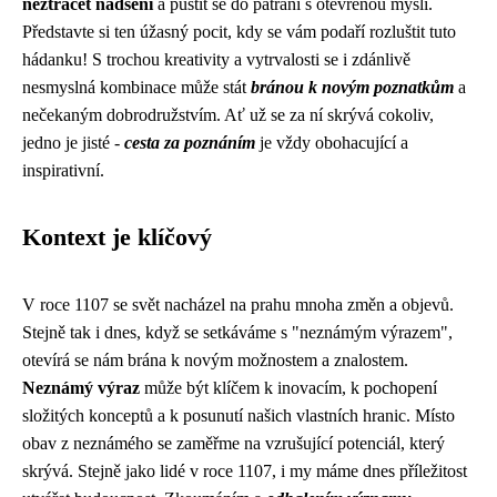
neztrácet nadšení
a pustit se do pátrání s otevřenou myslí.
Představte si ten úžasný pocit, kdy se vám podaří rozluštit tuto
hádanku! S trochou kreativity a vytrvalosti se i zdánlivě
nesmyslná kombinace může stát
bránou k novým poznatkům
a
nečekaným dobrodružstvím. Ať už se za ní skrývá cokoliv,
jedno je jisté -
cesta za poznáním
je vždy obohacující a
inspirativní.
Kontext je klíčový
V roce 1107 se svět nacházel na prahu mnoha změn a objevů.
Stejně tak i dnes, když se setkáváme s "neznámým výrazem",
otevírá se nám brána k novým možnostem a znalostem.
Neznámý výraz
může být klíčem k inovacím, k pochopení
složitých konceptů a k posunutí našich vlastních hranic. Místo
obav z neznámého se zaměřme na vzrušující potenciál, který
skrývá. Stejně jako lidé v roce 1107, i my máme dnes příležitost