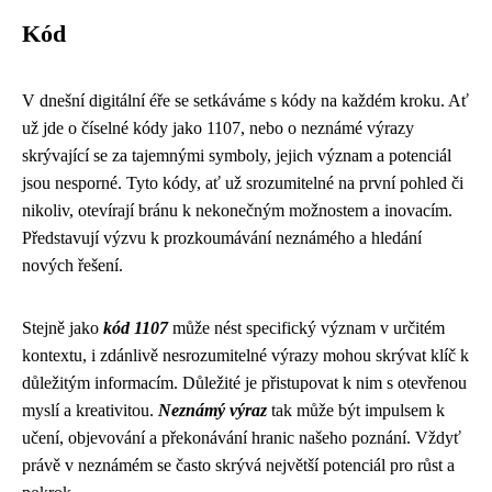
Kód
V dnešní digitální éře se setkáváme s kódy na každém kroku. Ať
už jde o číselné kódy jako 1107, nebo o neznámé výrazy
skrývající se za tajemnými symboly, jejich význam a potenciál
jsou nesporné. Tyto kódy, ať už srozumitelné na první pohled či
nikoliv, otevírají bránu k nekonečným možnostem a inovacím.
Představují výzvu k prozkoumávání neznámého a hledání
nových řešení.
Stejně jako
kód 1107
může nést specifický význam v určitém
kontextu, i zdánlivě nesrozumitelné výrazy mohou skrývat klíč k
důležitým informacím. Důležité je přistupovat k nim s otevřenou
myslí a kreativitou.
Neznámý výraz
tak může být impulsem k
učení, objevování a překonávání hranic našeho poznání. Vždyť
právě v neznámém se často skrývá největší potenciál pro růst a