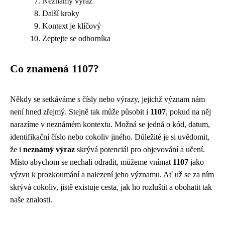
Neznámý výraz
Další kroky
Kontext je klíčový
Zeptejte se odborníka
Co znamená 1107?
Někdy se setkáváme s čísly nebo výrazy, jejichž význam nám
není hned zřejmý. Stejně tak může působit i
1107
, pokud na něj
narazíme v neznámém kontextu. Možná se jedná o kód, datum,
identifikační číslo nebo cokoliv jiného. Důležité je si uvědomit,
že i
neznámý výraz
skrývá potenciál pro objevování a učení.
Místo abychom se nechali odradit, můžeme vnímat
1107
jako
výzvu k prozkoumání a nalezení jeho významu. Ať už se za ním
skrývá cokoliv, jistě existuje cesta, jak ho rozluštit a obohatit tak
naše znalosti.