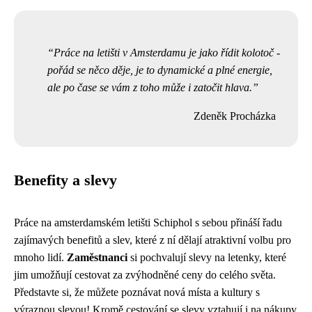
Práce na letišti v Amsterdamu je jako řídit kolotoč -
pořád se něco děje, je to dynamické a plné energie,
ale po čase se vám z toho může i zatočit hlava.
Zdeněk Procházka
Benefity a slevy
Práce na amsterdamském letišti Schiphol s sebou přináší řadu
zajímavých benefitů a slev, které z ní dělají atraktivní volbu pro
mnoho lidí.
Zaměstnanci
si pochvalují slevy na letenky, které
jim umožňují cestovat za zvýhodněné ceny do celého světa.
Představte si, že můžete poznávat nová místa a kultury s
výraznou slevou! Kromě cestování se slevy vztahují i na nákupy