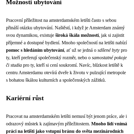
Možnosti ubytování
Pracovní příležitost na amsterdamském letišti často s sebou
přináší otázku ubytování. Naštěstí, i když je Amsterdam známý
svou dynamikou, existuje
široká škála možností
, jak si zajistit
příjemné a dostupné bydlení. Mnoho společností na letišti nabízí
pomoc s hledáním ubytování
, ať už se jedná o
sdílené byty
pro
ty, kteří preferují společenský rozměr, nebo o
samostatné pokoje
či studia
pro ty, kteří si cení soukromí. Navíc, blízkost letiště k
centru Amsterdamu otevírá dveře k životu v pulzující metropole
s bohatou škálou kulturních a společenských zážitků.
Kariérní růst
Pracovat na amsterdamském letišti nemusí být jenom práce, ale i
odrazový můstek k zajímavým příležitostem.
Mnoho lidí vnímá
práci na letišti jako vstupní bránu do světa mezinárodních