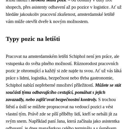
shopech, přes asistenty odbavení až po pozice v logistice. Ať už
hledáte jakoukoliv pracovní zkušenost, amsterdamské letiště
vám může otevřít dveře k novým možnostem.
Typy pozic na letišti
Pracovat na amsterdamském letišti Schiphol není jen práce, ale
vstupenka do světa plného možností. Různorodost pracovních
pozic je ohromující a každý si zde najde tu svou. Ať už vás láká
práce s lidmi, logistika, bezpečnost nebo třeba gastronomie,
Schiphol nabízí nepřeberné množství příležitostí.
Můžete se stát
součástí týmu odbavujícího cestující, pomáhat s jejich
zavazadly, nebo zajišťovat bezpečnostní kontroly.
S trochou
štěstí a úsilí se můžete propracovat na vedoucí pozici a vést
vlastní tým. Právě zde se píší příběhy lidí, kteří se nebáli jít za
svým snem. Například paní Jana, která začínala jako asistentka
odbavení, je dnes manažerkou celého terminálu a s úsměvem