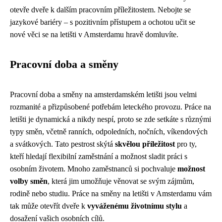
otevře dveře k dalším pracovním příležitostem. Nebojte se
jazykové bariéry – s pozitivním přístupem a ochotou učit se
nové věci se na letišti v Amsterdamu hravě domluvíte.
Pracovní doba a směny
Pracovní doba a směny na amsterdamském letišti jsou velmi
rozmanité a přizpůsobené potřebám leteckého provozu. Práce na
letišti je dynamická a nikdy nespí, proto se zde setkáte s různými
typy směn, včetně ranních, odpoledních, nočních, víkendových
a svátkových. Tato pestrost skýtá
skvělou příležitost
pro ty,
kteří hledají flexibilní zaměstnání a možnost sladit práci s
osobním životem. Mnoho zaměstnanců si pochvaluje
možnost
volby směn
, která jim umožňuje věnovat se svým zájmům,
rodině nebo studiu. Práce na směny na letišti v Amsterdamu vám
tak může otevřít dveře k
vyváženému životnímu stylu
a
dosažení vašich osobních cílů.