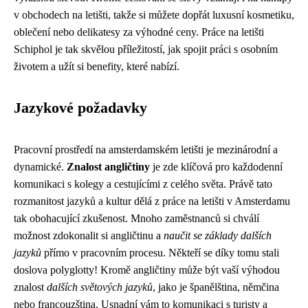
v obchodech na letišti, takže si můžete dopřát luxusní kosmetiku,
oblečení nebo delikatesy za výhodné ceny. Práce na letišti
Schiphol je tak skvělou příležitostí, jak spojit práci s osobním
životem a užít si benefity, které nabízí.
Jazykové požadavky
Pracovní prostředí na amsterdamském letišti je mezinárodní a
dynamické.
Znalost angličtiny
je zde klíčová pro každodenní
komunikaci s kolegy a cestujícími z celého světa. Právě tato
rozmanitost jazyků a kultur dělá z práce na letišti v Amsterdamu
tak obohacující zkušenost. Mnoho zaměstnanců si chválí
možnost zdokonalit si angličtinu a
naučit se základy dalších
jazyků
přímo v pracovním procesu. Někteří se díky tomu stali
doslova polyglotty! Kromě angličtiny může být vaší výhodou
znalost
dalších světových jazyků
, jako je španělština, němčina
nebo francouzština. Usnadní vám to komunikaci s turisty a