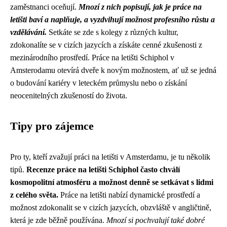
zaměstnanci oceňují.
Mnozí z nich popisují, jak je práce na
letišti baví a naplňuje, a vyzdvihují možnost profesního růstu a
vzdělávání.
Setkáte se zde s kolegy z různých kultur,
zdokonalíte se v cizích jazycích a získáte cenné zkušenosti z
mezinárodního prostředí. Práce na letišti Schiphol v
Amsterodamu otevírá dveře k novým možnostem, ať už se jedná
o budování kariéry v leteckém průmyslu nebo o získání
neocenitelných zkušeností do života.
Tipy pro zájemce
Pro ty, kteří zvažují práci na letišti v Amsterdamu, je tu několik
tipů.
Recenze práce na letišti Schiphol často chválí
kosmopolitní atmosféru a možnost denně se setkávat s lidmi
z celého světa.
Práce na letišti nabízí dynamické prostředí a
možnost zdokonalit se v cizích jazycích, obzvláště v angličtině,
která je zde běžně používána.
Mnozí si pochvalují také dobré