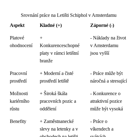
Srovnání práce na Letišti Schiphol v Amsterdamu
Aspekt
Kladné (+)
Záporné (-)
Platové
+
- Náklady na život
ohodnocení
Konkurenceschopné
v Amsterdamu
platy v rámci letištní
jsou vyšší
branže
Pracovní
+ Moderní a čisté
- Práce může být
prostředí
prostředí letiště
náročná a stresující
Možnosti
+ Široká škála
- Konkurence o
kariérního
pracovních pozic a
atraktivní pozice
růstu
oddělení
může být vysoká
Benefity
+ Zaměstnanecké
- Práce o
slevy na letenky a v
víkendech a
obchodech na letišti
svátcích