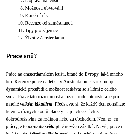
Doprava na letiště
Možnosti ubytování
Kariérní růst
Recenze od zaměstnanců
Tipy pro zájemce
Život v Amsterdamu
Práce snů?
Práce na amsterdamském letišti, bráně do Evropy, láká mnoho
lidí. Recenze práce na letišti v Amsterdamu často zmiňují
dynamické prostředí a možnost setkávat se s lidmi z celého
světa. Právě tato rozmanitost a mezinárodní atmosféra je pro
mnohé
velkým lákadlem
. Představte si, že každý den pomáháte
lidem z různých koutů planety na jejich cestách za
dobrodružstvím, za rodinou nebo za obchodem. Není to jen
práce, je to
okno do světa
plné nových zážitků. Navíc, práce na
letišti nabízí i
širokou škálu pozic
– od obsluhy v duty free