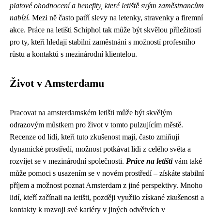
platové ohodnocení a benefity, které letiště svým zaměstnancům
nabízí.
Mezi ně často patří slevy na letenky, stravenky a firemní
akce. Práce na letišti Schiphol tak může být skvělou příležitostí
pro ty, kteří hledají stabilní zaměstnání s možností profesního
růstu a kontaktů s mezinárodní klientelou.
Život v Amsterdamu
Pracovat na amsterdamském letišti může být skvělým
odrazovým můstkem pro život v tomto pulzujícím městě.
Recenze od lidí, kteří tuto zkušenost mají, často zmiňují
dynamické prostředí, možnost potkávat lidi z celého světa a
rozvíjet se v mezinárodní společnosti.
Práce na letišti
vám také
může pomoci s usazením se v novém prostředí – získáte stabilní
příjem a možnost poznat Amsterdam z jiné perspektivy. Mnoho
lidí, kteří začínali na letišti, později využilo získané zkušenosti a
kontakty k rozvoji své kariéry v jiných odvětvích v