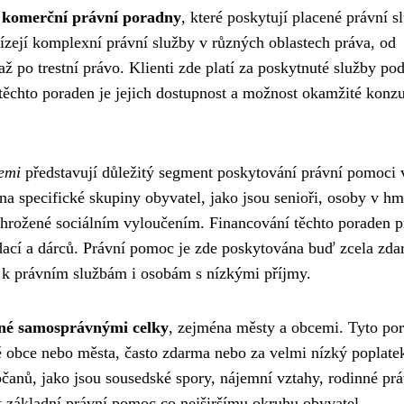
a komerční právní poradny
, které poskytují placené právní s
ízejí komplexní právní služby v různých oblastech práva, od
 po trestní právo. Klienti zde platí za poskytnuté služby pod
hto poraden je jejich dostupnost a možnost okamžité konzu
emi
představují důležitý segment poskytování právní pomoci 
na specifické skupiny obyvatel, jako jsou senioři, osoby v h
ohrožené sociálním vyloučením. Financování těchto poraden p
dací a dárců. Právní pomoc je zde poskytována buď zcela zda
 k právním službám i osobám s nízkými příjmy.
ané samosprávnými celky
, zejména městy a obcemi. Tyto po
 obce nebo města, často zdarma nebo za velmi nízký poplate
čanů, jako jsou sousedské spory, nájemní vztahy, rodinné pr
nit základní právní pomoc co nejširšímu okruhu obyvatel.