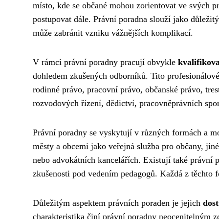
místo, kde se občané mohou zorientovat ve svých prá
postupovat dále. Právní poradna slouží jako důležit
může zabránit vzniku vážnějších komplikací.
V rámci právní poradny pracují obvykle
kvalifikov
dohledem zkušených odborníků. Tito profesionálové p
rodinné právo, pracovní právo, občanské právo, tres
rozvodových řízení, dědictví, pracovněprávních spor
Právní poradny se vyskytují v různých formách a 
městy a obcemi jako veřejná služba pro občany, jiné 
nebo advokátních kancelářích. Existují také právní p
zkušenosti pod vedením pedagogů. Každá z těchto f
Důležitým aspektem právních poraden je jejich
dost
charakteristika činí právní poradny neocenitelným z