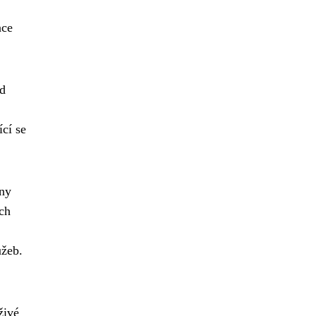
ace
d
ící se
ány
ích
užeb.
živé