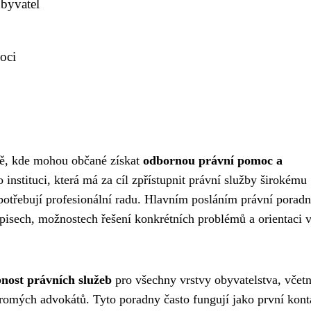
obyvatel
oci
ště, kde mohou občané získat
odbornou právní pomoc a
 instituci, která má za cíl zpřístupnit právní služby širokému
i a potřebují profesionální radu. Hlavním posláním právní poradn
pisech, možnostech řešení konkrétních problémů a orientaci 
upnost právních služeb
pro všechny vrstvy obyvatelstva, včet
kromých advokátů. Tyto poradny často fungují jako první kont