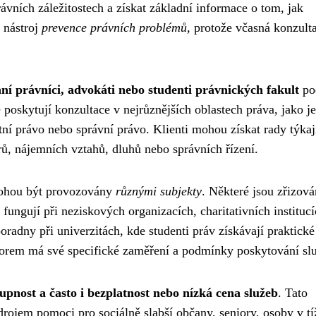
vních záležitostech a získat základní informace o tom, jak
ý nástroj
prevence právních problémů
, protože včasná konzult
aní právníci, advokáti nebo studenti právnických fakult
po
oskytují konzultace v nejrůznějších oblastech práva, jako je
tní právo nebo správní právo. Klienti mohou získat rady týkaj
ů, nájemních vztahů, dluhů nebo správních řízení.
mohou být provozovány
různými subjekty
. Některé jsou zřizov
fungují při neziskových organizacích, charitativních instituc
oradny při univerzitách, kde studenti práv získávají praktické
orem má své specifické zaměření a podmínky poskytování sl
upnost a často i bezplatnost nebo nízká cena služeb
. Tato
drojem pomoci pro sociálně slabší občany, seniory, osoby v tí