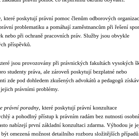
y
, které poskytují právní pomoc členům odborových organizac
právní problematiku a pomáhají zaměstnancům při řešení spor
k nebo při ochraně pracovních práv. Služby jsou obvykle
ch příspěvků.
které jsou provozovány při právnických fakultách vysokých šk
ro studenty práva, ale zároveň poskytují bezplatné nebo
denti zde pod dohledem zkušených advokátů a pedagogů získáv
jejich právními problémy.
ne právní poradny
, které poskytují právní konzultace
ychlý a pohodlný přístup k právním radám bez nutnosti osobn
asto nabízejí první základní konzultaci zdarma. Výhodou je je
být omezená možnost detailního rozboru složitějších případů