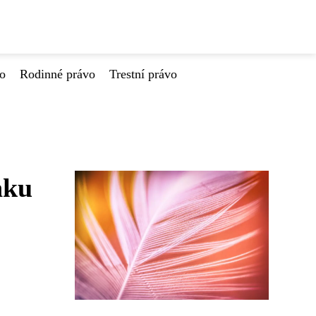
vo
Rodinné právo
Trestní právo
nku