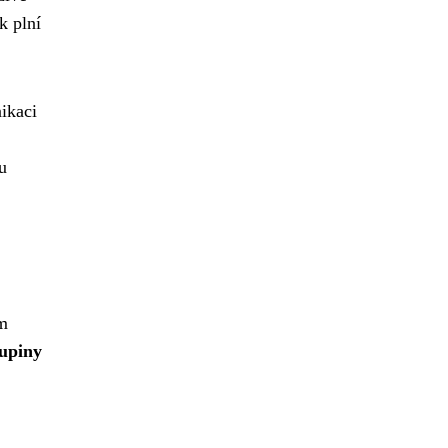
k plní
nikaci
u
ám
kupiny