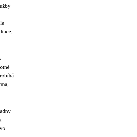
lužby
le
ltace,
v
motné
robíhá
rma,
radny
k.
ávo