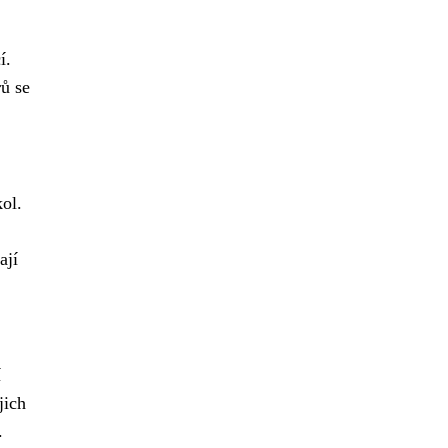
í.
ů se
ol.
ají
í
jich
.