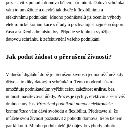
pozastavit z pohodlí domova během pár minut. Datová schránka
vám to umožňuje a otevírá tak dveře k flexibilnímu a
efektivnímu podnikání. Mnoho podnikatelů již ocenilo výhody
elektronické komunikace s úřady a pochvalují si zejména úsporu
času a snížení administrativy. Připojte se k nim a využijte
datovou schránku k zefektivnění vašeho podnikání.
Jak podat žádost o přerušení živnosti?
V dnešní digitální době je přerušení živnosti jednodušší než kdy
dříve, a to díky datovým schránkám. Tento moderní nástroj
umožňuje podnikatelům vyřídit celou záležitost
online
, bez
nutnosti navštěvovat úřady. Proces je rychlý, efektivní a šetří váš
drahocenný čas.
Přerušení podnikání pomocí elektronické
komunikace
vám dává svobodu a flexibilitu. Představte si, že
můžete svou živnost pozastavit z pohodlí domova, třeba během
pár kliknutí. Mnoho podnikatelů již objevilo výhody tohoto