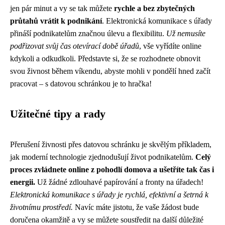
jen pár minut a vy se tak můžete
rychle a bez zbytečných
průtahů vrátit k podnikání
. Elektronická komunikace s úřady
přináší podnikatelům značnou úlevu a flexibilitu.
Už nemusíte
podřizovat svůj čas otevírací době úřadů
, vše vyřídíte online
kdykoli a odkudkoli. Představte si, že se rozhodnete obnovit
svou živnost během víkendu, abyste mohli v pondělí hned začít
pracovat – s datovou schránkou je to hračka!
Užitečné tipy a rady
Přerušení živnosti přes datovou schránku je skvělým příkladem,
jak moderní technologie zjednodušují život podnikatelům.
Celý
proces zvládnete online z pohodlí domova a ušetříte tak čas i
energii.
Už žádné zdlouhavé papírování a fronty na úřadech!
Elektronická komunikace s úřady je rychlá, efektivní a šetrná k
životnímu prostředí.
Navíc máte jistotu, že vaše žádost bude
doručena okamžitě a vy se můžete soustředit na další důležité