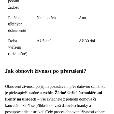
podání
žádosti
Potřeba
Není potřeba
Ano
tištěných
dokumentů
Doba
Až 5 dní
Až 30 dní
vyřízení
(orientačně)
Jak obnovit živnost po přerušení?
Obnovení živnosti po jejím pozastavení přes datovou schránku
je překvapivě snadné a rychlé.
Žádné složité formuláře ani
fronty na úřadech
– vše zvládnete z pohodlí domova či
kanceláře. Stačí se přihlásit do vaší datové schránky a
postupovat dle instrukcí. Celý proces obnovení živnosti zabere