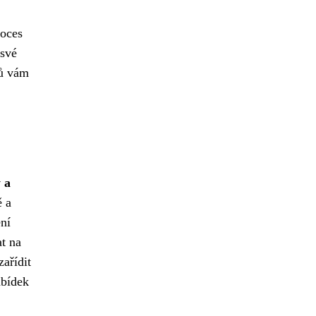
roces
 své
tů vám
 a
ě a
ení
at na
ařídit
abídek