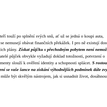
ří touží po splnění svých snů, ať už se jedná o koupi auta,
 se nemusejí obávat finančních překážek. I pro ně existují do
jich plány.
Získat půjčku s přechodným pobytem není nemož
telé půjček obvykle vyžadují doklad totožnosti, potvrzení o
enty slouží k ověření identity a schopnosti splácet.
S rostou
ení se vaše šance na získání výhodnějších podmínek dále zvy
ůže být skvělým nástrojem, jak si usnadnit život, dosáhnout