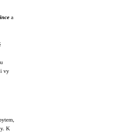
ince
a
é
tu
i vy
obytem,
ky. K