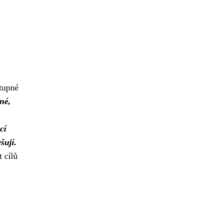
stupné
né,
cí
šují.
 cílů