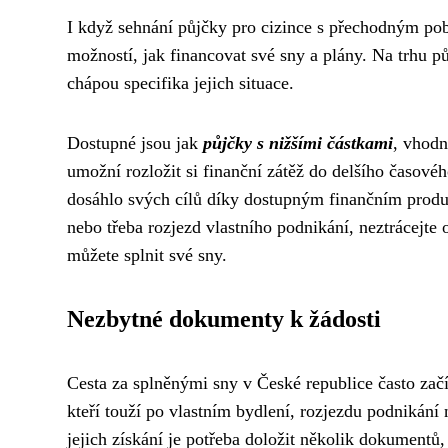
I když sehnání půjčky pro cizince s přechodným pob
možností, jak financovat své sny a plány. Na trhu pů
chápou specifika jejich situace.
Dostupné jsou jak
půjčky s nižšími částkami
, vhodn
umožní rozložit si finanční zátěž do delšího časo
dosáhlo svých cílů díky dostupným finančním produk
nebo třeba rozjezd vlastního podnikání, neztrácejt
můžete splnit své sny.
Nezbytné dokumenty k žádosti
Cesta za splněnými sny v České republice často začí
kteří touží po vlastním bydlení, rozjezdu podnikání 
jejich získání je potřeba doložit několik dokumentů