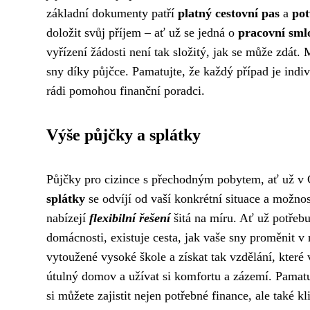
základní dokumenty patří
platný cestovní pas
a
pot
doložit svůj příjem – ať už se jedná o
pracovní sml
vyřízení žádosti není tak složitý, jak se může zdá
sny díky půjčce. Pamatujte, že každý případ je ind
rádi pomohou finanční poradci.
Výše půjčky a splátky
Půjčky pro cizince s přechodným pobytem, ať už v Č
splátky
se odvíjí od vaší konkrétní situace a možnos
nabízejí
flexibilní řešení
šitá na míru. Ať už potřebu
domácnosti, existuje cesta, jak vaše sny proměnit v r
vytoužené vysoké škole a získat tak vzdělání, které
útulný domov a užívat si komfortu a zázemí. Pama
si můžete zajistit nejen potřebné finance, ale také kl