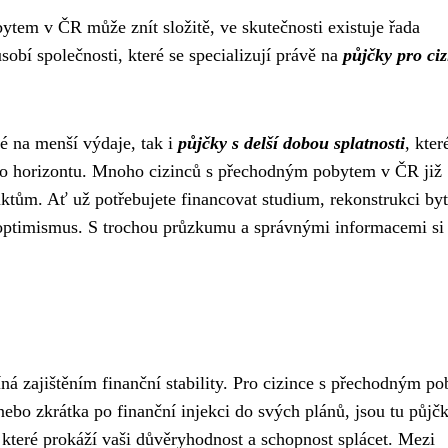
ytem v ČR může znít složitě, ve skutečnosti existuje řada
sobí společnosti, které se specializují právě na
půjčky pro ciz
é na menší výdaje, tak i
půjčky s delší dobou splatnosti
, kter
vého horizontu. Mnoho cizinců s přechodným pobytem v ČR již
tům. Ať už potřebujete financovat studium, rekonstrukci by
e optimismus. S trochou průzkumu a správnými informacemi si 
ná zajištěním finanční stability. Pro cizince s přechodným p
nebo zkrátka po finanční injekci do svých plánů, jsou tu půjč
, které prokáží vaši důvěryhodnost a schopnost splácet. Mezi