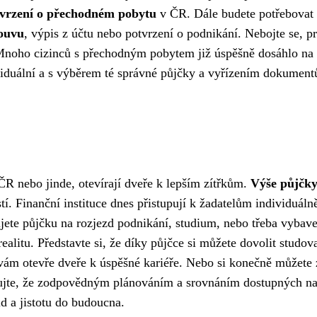
vrzení o přechodném pobytu
v ČR. Dále budete potřebovat
ouvu
, výpis z účtu nebo potvrzení o podnikání. Nebojte se, p
t. Mnoho cizinců s přechodným pobytem již úspěšně dosáhlo na
ividuální a s výběrem té správné půjčky a vyřízením dokumen
R nebo jinde, otevírají dveře k lepším zítřkům.
Výše půjčky
tí. Finanční instituce dnes přistupují k žadatelům individuáln
jete půjčku na rozjezd podnikání, studium, nebo třeba vybav
ealitu. Představte si, že díky půjčce si můžete dovolit studov
 vám otevře dveře k úspěšné kariéře. Nebo si konečně můžete z
tujte, že zodpovědným plánováním a srovnáním dostupných n
id a jistotu do budoucna.