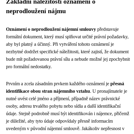
Základní náležitosti oznámení o
neprodloužení nájmu
Oznámení o neprodloužení nájemní smlouvy
představuje
formální dokument, který musí splňovat určité právní požadavky,
aby byl platný a účinný. Při vytváření tohoto oznámení je
nezbytné dodržet specifické náležitosti, které zajistí, že dokument
bude mít požadovanou právní sílu a nebude možné jej zpochybnit
pro formální nedostatky.
Prvním a zcela zásadním prvkem každého oznámení je
přesná
identifikace obou stran nájemního vztahu
. U pronajímatele je
nutné uvést celé jméno a příjmení, případně název právnické
osoby, adresu trvalého pobytu nebo sídla a další identifikační
údaje. Stejně podrobně musí být identifikován i nájemce, přičemž
je důležité, aby tyto údaje odpovídaly přesně informacím
uvedeným v původní nájemní smlouvě. Jakákoliv nepřesnost v