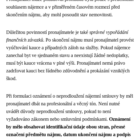
souhlasem nájemce a v přiměřeném časovém rozmezí před
skončením nájmu, aby mohl posoudit stav nemovitosti.
Důležitou povinností pronajímatele je také
správné vypořádání
finančních závazků
. Po skončení nájmu musí pronajímatel provést
vyúčtování kauce a případných záloh na služby. Pokud nájemce
zanechal byt ve sjednaném stavu a neexistují žádné nedoplatky,
musí být kauce vrácena v plné výši. Pronajímatel nemá právo
zadržovat kauci bez řádného zdůvodnění a prokázání vzniklých
škod.
Při formulaci oznámení o neprodloužení nájemní smlouvy by měl
pronajímatel dbát na profesionální a věcný tón. Není nutné
uvádět důvody neprodloužení smlouvy, pokud to není
vyžadováno zákonem nebo smluvními podmínkami.
Oznámení
by mělo obsahovat identifikační údaje obou stran, přesné
označení předmětu nájmu, datum ukončení nájmu a podpis