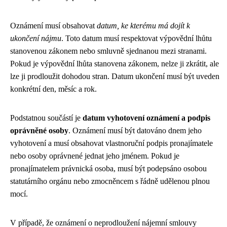
Oznámení musí obsahovat
datum, ke kterému má dojít k
ukončení nájmu
. Toto datum musí respektovat výpovědní lhůtu
stanovenou zákonem nebo smluvně sjednanou mezi stranami.
Pokud je výpovědní lhůta stanovena zákonem, nelze ji zkrátit, ale
lze ji prodloužit dohodou stran. Datum ukončení musí být uveden
konkrétní den, měsíc a rok.
Podstatnou součástí je
datum vyhotovení oznámení a podpis
oprávněné osoby
. Oznámení musí být datováno dnem jeho
vyhotovení a musí obsahovat vlastnoruční podpis pronajímatele
nebo osoby oprávnené jednat jeho jménem. Pokud je
pronajímatelem právnická osoba, musí být podepsáno osobou
statutárního orgánu nebo zmocněncem s řádně udělenou plnou
mocí.
V případě, že oznámení o neprodloužení nájemní smlouvy