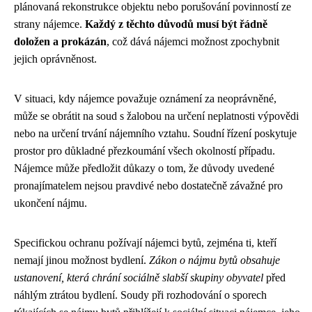
plánovaná rekonstrukce objektu nebo porušování povinností ze
strany nájemce.
Každý z těchto důvodů musí být řádně
doložen a prokázán
, což dává nájemci možnost zpochybnit
jejich oprávněnost.
V situaci, kdy nájemce považuje oznámení za neoprávněné,
může se obrátit na soud s žalobou na určení neplatnosti výpovědi
nebo na určení trvání nájemního vztahu. Soudní řízení poskytuje
prostor pro důkladné přezkoumání všech okolností případu.
Nájemce může předložit důkazy o tom, že důvody uvedené
pronajímatelem nejsou pravdivé nebo dostatečně závažné pro
ukončení nájmu.
Specifickou ochranu požívají nájemci bytů, zejména ti, kteří
nemají jinou možnost bydlení.
Zákon o nájmu bytů obsahuje
ustanovení, která chrání sociálně slabší skupiny obyvatel
před
náhlým ztrátou bydlení. Soudy při rozhodování o sporech