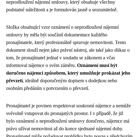
neprodloužení nájemní smlouvy, který obsahuje všechny
podstatné náležitosti a je formulován jasně a srozumitelně.
Složka obsahující vzor oznámení o neprodloužení nájemní
smlouvy by měla být součástí dokumentace každého
pronajímatele, který profesionálně spravuje nemovitosti. Tento
dokument slouží nejen jako právní nástroj, ale také jako důkaz o
tom, že pronajímatel jednal v souladu se zákonem a včas
informoval nájemce o svém záměru.
Oznámení musí být
doručeno nájemci způsobem, který umožňuje prokázat jeho
převzetí
, ideálně doporučeným dopisem s dodejkou nebo
osobním předáním s potvrzením o převzetí.
Pronajímatel je povinen respektovat soukromí nájemce a nemůže
svévolně vstupovat do pronajatých prostor. I v případě, že již
bylo oznámení o neprodloužení smlouvy doručeno, nájemce má
právo užívat nemovitost až do konce sjednané nájemní doby.
Pronajímatel může požadovat prohlídku bytu pouze s předchozím