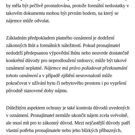
by měla být pečlivě prostudována, protože formální nedostatky v
takovém dokumentu mohou být prvním bodem, na který se
nájemce může odvolat.
Základním předpokladem platného oznámení je dodržení
zákonných lhůt a formálních náležitostí. Pokud pronajímatel
nedodrží předepsanou výpovědní lhůtu nebo neuvede dostatečně
konkrétní důvody pro neprodloužení smlouvy, může být takové
oznámení neplatné.
Nájemce má právo požadovat přezkoumání
tohoto oznámení
a v případě zjištění nesrovnalostí může
pokračovat v užívání bytu či nebytového prostoru i po vypršení
původně stanovené doby nájmu.
Důležitým aspektem ochrany je také kontrola důvodů uvedených
v oznámení. Pronajímatel nemůže ukončit nájem zcela svévolně,
ale musí mít pro to zákonný důvod. Mezi nejčastější důvody patří
vlastní potřeba pronajímatele nebo jeho blízkých příbuzných,