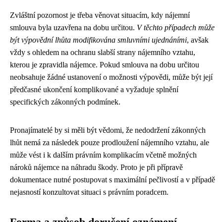
Zvláštní pozornost je třeba věnovat situacím, kdy nájemní
smlouva byla uzavřena na dobu určitou.
V těchto případech může
být výpovědní lhůta modifikována smluvními ujednáními
, avšak
vždy s ohledem na ochranu slabší strany nájemního vztahu,
kterou je zpravidla nájemce. Pokud smlouva na dobu určitou
neobsahuje žádné ustanovení o možnosti výpovědi, může být její
předčasné ukončení komplikované a vyžaduje splnění
specifických zákonných podmínek.
Pronajímatelé by si měli být vědomi, že nedodržení zákonných
lhůt nemá za následek pouze prodloužení nájemního vztahu, ale
může vést i k dalším právním komplikacím včetně možných
nároků nájemce na náhradu škody. Proto je při přípravě
dokumentace nutné postupovat s maximální pečlivostí a v případě
nejasností konzultovat situaci s právním poradcem.
Forma a způsob doručení oznámení