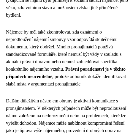
týkajících se nájmu bytů přihlížejí k sociální situaci nájemce, jeho
věku, zdravotnímu stavu a možnostem získat jiné přiměřené
bydlení.
Nájemce by měl také zkontrolovat, zda oznámení o
neprodloužení nájemní smlouvy vzor odpovídá skutečnému
dokumentu, který obdržel. Mnoho pronajímatelů používá
standardizované formuláře, které nemusí být vždy v souladu s
aktuální právní úpravou nebo nemusí zohledňovat specifika
konkrétního nájemního vztahu.
Právní poradenství je v těchto
případech neocenitelné
, protože odborník dokáže identifikovat
slabá místa v argumentaci pronajímatele.
Dalším důležitým nástrojem obrany je aktivní komunikace s
pronajímatelem. V některých případech může být neprodloužení
nájmu založeno na nedorozumění nebo na problémech, které lze
vyřešit dohodou. Nájemce může nabídnout kompromisní řešení,
jako je úprava výše nájemného, provedení drobných oprav na