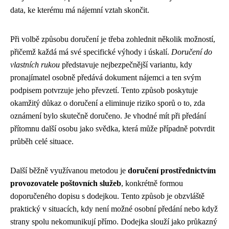
data, ke kterému má nájemní vztah skončit.
Při volbě způsobu doručení je třeba zohlednit několik možností,
přičemž každá má své specifické výhody i úskalí.
Doručení do
vlastních rukou
představuje nejbezpečnější variantu, kdy
pronajímatel osobně předává dokument nájemci a ten svým
podpisem potvrzuje jeho převzetí. Tento způsob poskytuje
okamžitý důkaz o doručení a eliminuje riziko sporů o to, zda
oznámení bylo skutečně doručeno. Je vhodné mít při předání
přítomnu další osobu jako svědka, která může případně potvrdit
průběh celé situace.
Další běžně využívanou metodou je
doručení prostřednictvím
provozovatele poštovních služeb
, konkrétně formou
doporučeného dopisu s dodejkou. Tento způsob je obzvláště
praktický v situacích, kdy není možné osobní předání nebo když
strany spolu nekomunikují přímo. Dodejka slouží jako průkazný