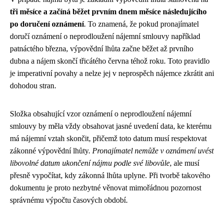
tři měsíce a začíná běžet prvním dnem měsíce následujícího
po doručení oznámení
. To znamená, že pokud pronajímatel
doručí oznámení o neprodloužení nájemní smlouvy například
patnáctého března, výpovědní lhůta začne běžet až prvního
dubna a nájem skončí třicátého června téhož roku. Toto pravidlo
je imperativní povahy a nelze jej v neprospěch nájemce zkrátit ani
dohodou stran.
Složka obsahující vzor oznámení o neprodloužení nájemní
smlouvy by měla vždy obsahovat jasné uvedení data, ke kterému
má nájemní vztah skončit, přičemž toto datum musí respektovat
zákonné výpovědní lhůty.
Pronajímatel nemůže v oznámení uvést
libovolné datum ukončení nájmu podle své libovůle
, ale musí
přesně vypočítat, kdy zákonná lhůta uplyne. Při tvorbě takového
dokumentu je proto nezbytné věnovat mimořádnou pozornost
správnému výpočtu časových období.