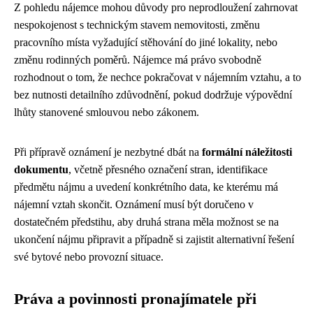
Z pohledu nájemce mohou důvody pro neprodloužení zahrnovat
nespokojenost s technickým stavem nemovitosti, změnu
pracovního místa vyžadující stěhování do jiné lokality, nebo
změnu rodinných poměrů. Nájemce má právo svobodně
rozhodnout o tom, že nechce pokračovat v nájemním vztahu, a to
bez nutnosti detailního zdůvodnění, pokud dodržuje výpovědní
lhůty stanovené smlouvou nebo zákonem.
Při přípravě oznámení je nezbytné dbát na
formální náležitosti
dokumentu
, včetně přesného označení stran, identifikace
předmětu nájmu a uvedení konkrétního data, ke kterému má
nájemní vztah skončit. Oznámení musí být doručeno v
dostatečném předstihu, aby druhá strana měla možnost se na
ukončení nájmu připravit a případně si zajistit alternativní řešení
své bytové nebo provozní situace.
Práva a povinnosti pronajímatele při