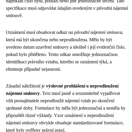
například číslo bytu, podlaží nebo jiné jednoznačné určení. Tato
specifikace musí odpovídat údajům uvedeným v původní nájemní
smlouvě.
Oznámení musí obsahovat
odkaz na původní nájemní smlouvu
,
která má být ukončena nebo neprodloužena. Mělo by být
uvedeno datum uzavření smlouvy a ideálně i její evidenční číslo,
pokud bylo přiděleno. Tento odkaz umožňuje jednoznačnou
identifikaci právního vztahu, kterého se oznámení týká, a
eliminuje případné nejasnosti.
Zásadní náležitostí je
výslovné prohlášení o neprodloužení
nájemní smlouvy
. Text musí jasně a srozumitelně vyjadřovat
vůli pronajímatele neprodloužit nájemní vztah po skončení
sjednané doby. Formulace by měla být jednoznačná a neměla by
připouštět různé výklady. Vzor oznámení o neprodloužení
nájemní smlouvy obvykle obsahuje standardizované formulace,
které byly ověřeny právní praxí.