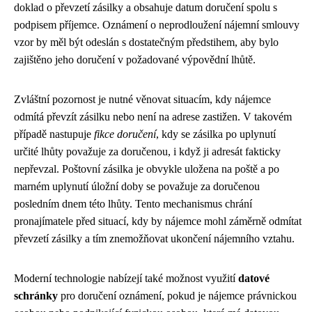
doklad o převzetí zásilky a obsahuje datum doručení spolu s
podpisem příjemce. Oznámení o neprodloužení nájemní smlouvy
vzor by měl být odeslán s dostatečným předstihem, aby bylo
zajištěno jeho doručení v požadované výpovědní lhůtě.
Zvláštní pozornost je nutné věnovat situacím, kdy nájemce
odmítá převzít zásilku nebo není na adrese zastižen. V takovém
případě nastupuje
fikce doručení
, kdy se zásilka po uplynutí
určité lhůty považuje za doručenou, i když ji adresát fakticky
nepřevzal. Poštovní zásilka je obvykle uložena na poště a po
marném uplynutí úložní doby se považuje za doručenou
posledním dnem této lhůty. Tento mechanismus chrání
pronajímatele před situací, kdy by nájemce mohl záměrně odmítat
převzetí zásilky a tím znemožňovat ukončení nájemního vztahu.
Moderní technologie nabízejí také možnost využití
datové
schránky
pro doručení oznámení, pokud je nájemce právnickou