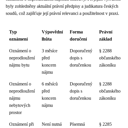
byly zohledněny aktuální právní předpisy a judikatura českých
soudů, což zajišťuje její právní relevanci a použitelnost v praxi.
Typ
Výpovědní
Forma
Právní
oznámení
lhůta
doručení
základ
Oznámení o
3 měsíce
Doporučený
§ 2288
neprodloužení
před
dopis s
občanského
nájmu bytu
koncem
doručenkou
zákoníku
nájmu
Oznámení o
6 měsíců
Doporučený
§ 2288
neprodloužení
před
dopis s
občanského
nájmu
koncem
doručenkou
zákoníku
nebytových
nájmu
prostor
Oznámení při
Není nutná
Písemná
§ 2285