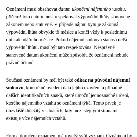
Oznámení musí obsahovat
datum ukončení nájemního vztahu
,
přičemž toto datum musí respektovat výpovědní lhůty stanovené
zákonem nebo smluvně. V případě nájmu bytu je zákonná
výpovědní lhůta obvykle tři měsíce a končí vždy k poslednímu
dni kalendářního měsíce. Pokud nájemní smlouva stanoví delší
výpovědní lhůtu, musí být tato respektována. Nesprávně
stanovené datum ukončení může způsobit, že oznámení nebude
právně účinné.
Součástí oznámení by měl být také
odkaz na původní nájemní
smlouvu
, konkrétně uvedení data jejího uzavření a případně
dalších identifikačních znaků, které umožní jednoznačné určení,
kterého nájemního vztahu se oznámení týká. Tento prvek je
obzvláště důležitý v situacích, kdy mezi stejnými stranami
existuje více nájemních vztahů.
Forma doručení oznámení má rovněž svůj význam. Oznámení by