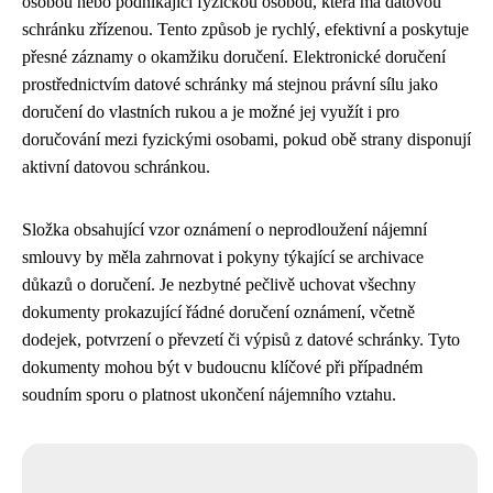
osobou nebo podnikající fyzickou osobou, která má datovou
schránku zřízenou. Tento způsob je rychlý, efektivní a poskytuje
přesné záznamy o okamžiku doručení. Elektronické doručení
prostřednictvím datové schránky má stejnou právní sílu jako
doručení do vlastních rukou a je možné jej využít i pro
doručování mezi fyzickými osobami, pokud obě strany disponují
aktivní datovou schránkou.
Složka obsahující vzor oznámení o neprodloužení nájemní
smlouvy by měla zahrnovat i pokyny týkající se archivace
důkazů o doručení. Je nezbytné pečlivě uchovat všechny
dokumenty prokazující řádné doručení oznámení, včetně
dodejek, potvrzení o převzetí či výpisů z datové schránky. Tyto
dokumenty mohou být v budoucnu klíčové při případném
soudním sporu o platnost ukončení nájemního vztahu.