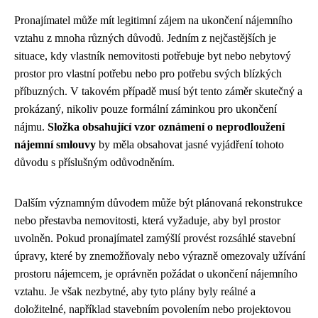
Pronajímatel může mít legitimní zájem na ukončení nájemního
vztahu z mnoha různých důvodů. Jedním z nejčastějších je
situace, kdy vlastník nemovitosti potřebuje byt nebo nebytový
prostor pro vlastní potřebu nebo pro potřebu svých blízkých
příbuzných. V takovém případě musí být tento záměr skutečný a
prokázaný, nikoliv pouze formální záminkou pro ukončení
nájmu.
Složka obsahující vzor oznámení o neprodloužení
nájemní smlouvy
by měla obsahovat jasné vyjádření tohoto
důvodu s příslušným odůvodněním.
Dalším významným důvodem může být plánovaná rekonstrukce
nebo přestavba nemovitosti, která vyžaduje, aby byl prostor
uvolněn. Pokud pronajímatel zamýšlí provést rozsáhlé stavební
úpravy, které by znemožňovaly nebo výrazně omezovaly užívání
prostoru nájemcem, je oprávněn požádat o ukončení nájemního
vztahu. Je však nezbytné, aby tyto plány byly reálné a
doložitelné, například stavebním povolením nebo projektovou