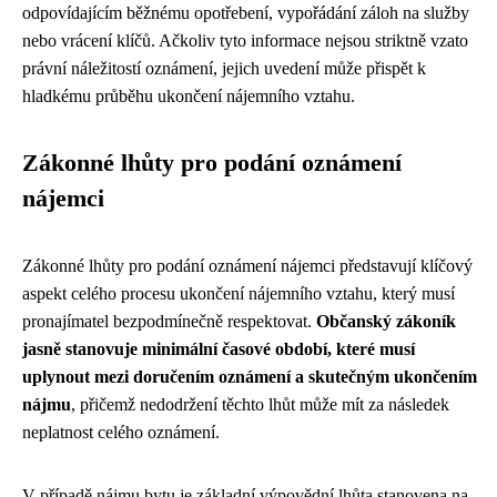
odpovídajícím běžnému opotřebení, vypořádání záloh na služby
nebo vrácení klíčů. Ačkoliv tyto informace nejsou striktně vzato
právní náležitostí oznámení, jejich uvedení může přispět k
hladkému průběhu ukončení nájemního vztahu.
Zákonné lhůty pro podání oznámení
nájemci
Zákonné lhůty pro podání oznámení nájemci představují klíčový
aspekt celého procesu ukončení nájemního vztahu, který musí
pronajímatel bezpodmínečně respektovat.
Občanský zákoník
jasně stanovuje minimální časové období, které musí
uplynout mezi doručením oznámení a skutečným ukončením
nájmu
, přičemž nedodržení těchto lhůt může mít za následek
neplatnost celého oznámení.
V případě nájmu bytu je základní výpovědní lhůta stanovena na