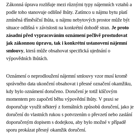
Zákonná úprava rozlišuje mezi různými typy nájemních vztahů a
podle toho stanovuje odlišné lhůty. Zatímco u nájmu bytu platí
zmíněná tříměsíční lhůta, u nájmu nebytových prostor může být
situace odlišná v závislosti na konkrétní dohodě stran.
Je proto
zásadní před vypracováním oznámení pečlivě prostudovat
jak zákonnou úpravu, tak i konkrétní ustanovení nájemní
smlouvy
, která může obsahovat specifická ujednání o
výpovědních lhůtách.
Oznámení o neprodloužení nájemní smlouvy vzor musí kromě
správného data ukončení obsahovat i přesné označení okamžiku,
kdy bylo oznámení doručeno. Doručení je totiž klíčovým
momentem pro započetí běhu výpovědní lhůty. V praxi se
doporučuje využít některý z formálních způsobů doručení, jako je
doručení do vlastních rukou s potvrzením o převzetí nebo zaslání
doporučeným dopisem s dodejkou, aby bylo možné v případě
sporu prokázat přesný okamžik doručení.