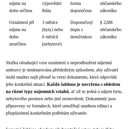
nájmu na
výpovědní
forma
občanského
dobu určitou
lhůta
doporučena
zákoníku
Oznámení při
3 měsíce
Doporučený
§ 2288
nájmu na
(byty) nebo
dopis s
občanského
dobu
6 měsíců
doručenkou
zákoníku
neurčitou
(nebytové)
Složka obsahující vzor oznámení o neprodloužení nájemní
smlouvy je strukturována přehledným způsobem, aby uživatel
mohl snadno najít přesně tu verzi dokumentu, která odpovídá
jeho konkrétní situaci.
Každá šablona je navržena s ohledem
na různé typy nájemních vztahů
, ať už se jedná o nájem bytu,
nebytového prostoru nebo jiné nemovitosti. Dokumenty jsou
připraveny ve formátech, které umožňují snadnou editaci a
přizpůsobení konkrétním potřebám uživatele.