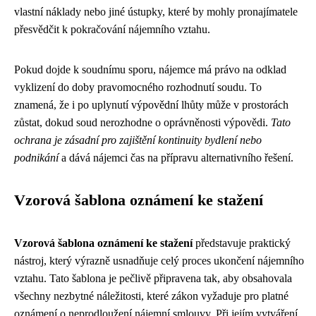
vlastní náklady nebo jiné ústupky, které by mohly pronajímatele
přesvědčit k pokračování nájemního vztahu.
Pokud dojde k soudnímu sporu, nájemce má právo na odklad
vyklizení do doby pravomocného rozhodnutí soudu. To
znamená, že i po uplynutí výpovědní lhůty může v prostorách
zůstat, dokud soud nerozhodne o oprávněnosti výpovědi.
Tato
ochrana je zásadní pro zajištění kontinuity bydlení nebo
podnikání
a dává nájemci čas na přípravu alternativního řešení.
Vzorová šablona oznámení ke stažení
Vzorová šablona oznámení ke stažení
představuje praktický
nástroj, který výrazně usnadňuje celý proces ukončení nájemního
vztahu. Tato šablona je pečlivě připravena tak, aby obsahovala
všechny nezbytné náležitosti, které zákon vyžaduje pro platné
oznámení o neprodloužení nájemní smlouvy. Při jejím vytváření