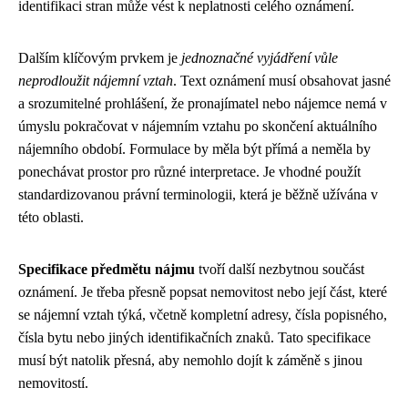
identifikaci stran může vést k neplatnosti celého oznámení.
Dalším klíčovým prvkem je
jednoznačné vyjádření vůle
neprodloužit nájemní vztah
. Text oznámení musí obsahovat jasné
a srozumitelné prohlášení, že pronajímatel nebo nájemce nemá v
úmyslu pokračovat v nájemním vztahu po skončení aktuálního
nájemního období. Formulace by měla být přímá a neměla by
ponechávat prostor pro různé interpretace. Je vhodné použít
standardizovanou právní terminologii, která je běžně užívána v
této oblasti.
Specifikace předmětu nájmu
tvoří další nezbytnou součást
oznámení. Je třeba přesně popsat nemovitost nebo její část, které
se nájemní vztah týká, včetně kompletní adresy, čísla popisného,
čísla bytu nebo jiných identifikačních znaků. Tato specifikace
musí být natolik přesná, aby nemohlo dojít k záměně s jinou
nemovitostí.