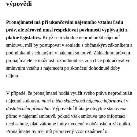
výpovědi
Pronajímatel má při ukončování nájemního vztahu řadu
práv, ale zároveň musí respektovat povinnosti vyplývající z
platné legislativy.
Když se rozhodne neprodloužit nájemní
smlouvu, měl by postupovat v souladu s občanským zákoníkem a
podmínkami sjednanými v nájemní smlouvě. Základním právem
pronajímatele je možnost rozhodnout se, zda chce pokračovat ve
smluvním vztahu s nájemcem po skončení dohodnuté doby
nájmu.
V případě, že pronajímatel hodlá využít svého práva neprodloužit
nájemní smlouvu,
musí o této skutečnosti nájemce informovat v
dostatečném předstihu
. Výpovědní lhůta je obvykle stanovena
přímo v nájemní smlouvě, pokud však smlouva tuto informaci
neobsahuje, platí zákonné lhůty uvedené v občanském zákoníku.
Pronajímatel by měl mít připravený vzor oznámení o