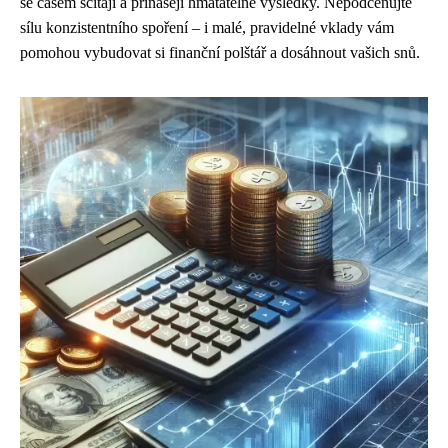
se časem sčítají a přinášejí hmatatelné výsledky. Nepodceňujte
sílu konzistentního spoření – i malé, pravidelné vklady vám
pomohou vybudovat si finanční polštář a dosáhnout vašich snů.