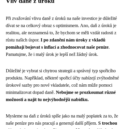
Vliv daně z úroků
Při zvažování vlivu daně z úroků na naše investice je důležité
dívat se na celkový obraz s optimismem. Ano, daň z úroků je
realitou, ale neznamená to, že bychom se měli vzdát radosti z
růstu našich úspor.
I po zdanění nám úroky z vkladů
pomáhají bojovat s inflací a zhodnocovat naše peníze
.
Pamatujme, že i malý úrok je lepší než žádný úrok.
Důležité je vybrat si chytrou strategii a správný typ spořicího
produktu. Například, některé spořicí účty nabízejí zvýhodněné
úrokové sazby pro nové vkladatele, což nám může pomoci
minimalizovat dopad daně.
Nebojme se prozkoumat různé
možnosti a najít tu nejvýhodnější nabídku.
Mysleme na daň z úroků spíše jako na malý poplatek za to, že
naše peníze pro nás pracují a generují další příjem.
S trochou