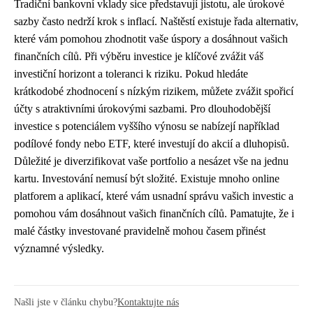
Tradiční bankovní vklady sice představují jistotu, ale úrokové
sazby často nedrží krok s inflací. Naštěstí existuje řada alternativ,
které vám pomohou zhodnotit vaše úspory a dosáhnout vašich
finančních cílů. Při výběru investice je klíčové zvážit váš
investiční horizont a toleranci k riziku. Pokud hledáte
krátkodobé zhodnocení s nízkým rizikem, můžete zvážit spořicí
účty s atraktivními úrokovými sazbami. Pro dlouhodobější
investice s potenciálem vyššího výnosu se nabízejí například
podílové fondy nebo ETF, které investují do akcií a dluhopisů.
Důležité je diverzifikovat vaše portfolio a nesázet vše na jednu
kartu. Investování nemusí být složité. Existuje mnoho online
platforem a aplikací, které vám usnadní správu vašich investic a
pomohou vám dosáhnout vašich finančních cílů. Pamatujte, že i
malé částky investované pravidelně mohou časem přinést
významné výsledky.
Našli jste v článku chybu?
Kontaktujte nás