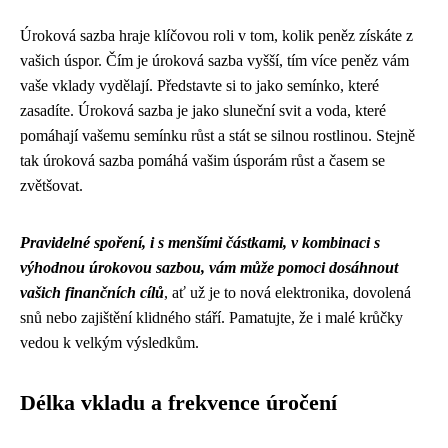
Úroková sazba hraje klíčovou roli v tom, kolik peněz získáte z
vašich úspor. Čím je úroková sazba vyšší, tím více peněz vám
vaše vklady vydělají. Představte si to jako semínko, které
zasadíte. Úroková sazba je jako sluneční svit a voda, které
pomáhají vašemu semínku růst a stát se silnou rostlinou. Stejně
tak úroková sazba pomáhá vašim úsporám růst a časem se
zvětšovat.
Pravidelné spoření, i s menšími částkami, v kombinaci s
výhodnou úrokovou sazbou, vám může pomoci dosáhnout
vašich finančních cílů
, ať už je to nová elektronika, dovolená
snů nebo zajištění klidného stáří. Pamatujte, že i malé krůčky
vedou k velkým výsledkům.
Délka vkladu a frekvence úročení