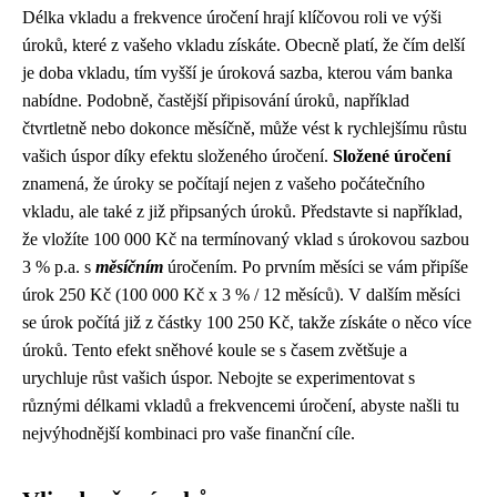
Délka vkladu a frekvence úročení hrají klíčovou roli ve výši
úroků, které z vašeho vkladu získáte. Obecně platí, že čím delší
je doba vkladu, tím vyšší je úroková sazba, kterou vám banka
nabídne. Podobně, častější připisování úroků, například
čtvrtletně nebo dokonce měsíčně, může vést k rychlejšímu růstu
vašich úspor díky efektu složeného úročení.
Složené úročení
znamená, že úroky se počítají nejen z vašeho počátečního
vkladu, ale také z již připsaných úroků. Představte si například,
že vložíte 100 000 Kč na termínovaný vklad s úrokovou sazbou
3 % p.a. s
měsíčním
úročením. Po prvním měsíci se vám připíše
úrok 250 Kč (100 000 Kč x 3 % / 12 měsíců). V dalším měsíci
se úrok počítá již z částky 100 250 Kč, takže získáte o něco více
úroků. Tento efekt sněhové koule se s časem zvětšuje a
urychluje růst vašich úspor. Nebojte se experimentovat s
různými délkami vkladů a frekvencemi úročení, abyste našli tu
nejvýhodnější kombinaci pro vaše finanční cíle.