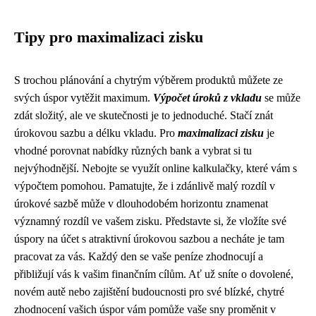
Tipy pro maximalizaci zisku
S trochou plánování a chytrým výběrem produktů můžete ze
svých úspor vytěžit maximum.
Výpočet úroků z vkladu
se může
zdát složitý, ale ve skutečnosti je to jednoduché. Stačí znát
úrokovou sazbu a délku vkladu. Pro
maximalizaci zisku
je
vhodné porovnat nabídky různých bank a vybrat si tu
nejvýhodnější. Nebojte se využít online kalkulačky, které vám s
výpočtem pomohou. Pamatujte, že i zdánlivě malý rozdíl v
úrokové sazbě může v dlouhodobém horizontu znamenat
významný rozdíl ve vašem zisku. Představte si, že vložíte své
úspory na účet s atraktivní úrokovou sazbou a necháte je tam
pracovat za vás. Každý den se vaše peníze zhodnocují a
přibližují vás k vašim finančním cílům. Ať už sníte o dovolené,
novém autě nebo zajištění budoucnosti pro své blízké, chytré
zhodnocení vašich úspor vám pomůže vaše sny proměnit v