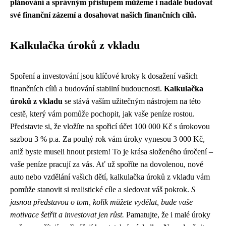
plánování a správným přístupem můžeme i nadále budovat
své finanční zázemí a dosahovat našich finančních cílů.
Kalkulačka úroků z vkladu
Spoření a investování jsou klíčové kroky k dosažení vašich
finančních cílů a budování stabilní budoucnosti.
Kalkulačka
úroků z vkladu
se stává vaším užitečným nástrojem na této
cestě, který vám pomůže pochopit, jak vaše peníze rostou.
Představte si, že vložíte na spořicí účet 100 000 Kč s úrokovou
sazbou 3 % p.a. Za pouhý rok vám úroky vynesou 3 000 Kč,
aniž byste museli hnout prstem! To je krása složeného úročení –
vaše peníze pracují za vás. Ať už spoříte na dovolenou, nové
auto nebo vzdělání vašich dětí, kalkulačka úroků z vkladu vám
pomůže stanovit si realistické cíle a sledovat váš pokrok.
S
jasnou představou o tom, kolik můžete vydělat, bude vaše
motivace šetřit a investovat jen růst.
Pamatujte, že i malé úroky