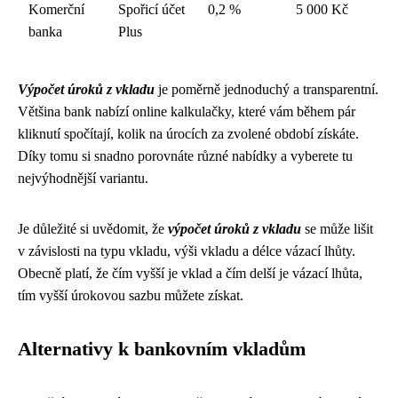
Komerční
Spořicí účet
0,2 %
5 000 Kč
banka
Plus
Výpočet úroků z vkladu
je poměrně jednoduchý a transparentní.
Většina bank nabízí online kalkulačky, které vám během pár
kliknutí spočítají, kolik na úrocích za zvolené období získáte.
Díky tomu si snadno porovnáte různé nabídky a vyberete tu
nejvýhodnější variantu.
Je důležité si uvědomit, že
výpočet úroků z vkladu
se může lišit
v závislosti na typu vkladu, výši vkladu a délce vázací lhůty.
Obecně platí, že čím vyšší je vklad a čím delší je vázací lhůta,
tím vyšší úrokovou sazbu můžete získat.
Alternativy k bankovním vkladům