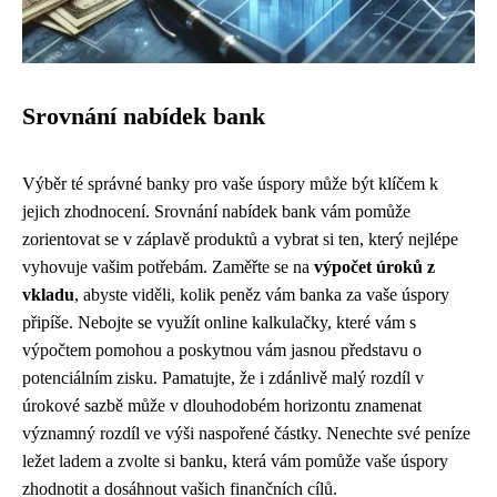
Srovnání nabídek bank
Výběr té správné banky pro vaše úspory může být klíčem k
jejich zhodnocení. Srovnání nabídek bank vám pomůže
zorientovat se v záplavě produktů a vybrat si ten, který nejlépe
vyhovuje vašim potřebám. Zaměřte se na
výpočet úroků z
vkladu
, abyste viděli, kolik peněz vám banka za vaše úspory
připíše. Nebojte se využít online kalkulačky, které vám s
výpočtem pomohou a poskytnou vám jasnou představu o
potenciálním zisku. Pamatujte, že i zdánlivě malý rozdíl v
úrokové sazbě může v dlouhodobém horizontu znamenat
významný rozdíl ve výši naspořené částky. Nenechte své peníze
ležet ladem a zvolte si banku, která vám pomůže vaše úspory
zhodnotit a dosáhnout vašich finančních cílů.