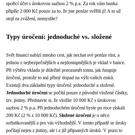
spořicí účet s úrokovou sazbou 2 % p.a. Za rok vám banka
připíše 2 000 Kč pouze za to, že jste peníze svěřili jí! A to už
stojí za zvážení, nemyslíte?
Typy úročení: jednoduché vs. složené
Svět financí nabízí mnoho cest, jak nechat své peníze růst, a
jednou z nejbezpečnějších a nejdostupnějších je vklad v bance.
Při výběru vkladu je důležité porozumět tomu, jak funguje
úročení, protože to má přímý dopad na výši vašich zisků.
Existují dva základní typy úročení: jednoduché a složené.
Jednoduché úročení
se počítá pouze z původní vložené částky,
tzv. jistiny. Představte si, že vložíte 10 000 Kč s úrokovou
sazbou 2 % p.a. Při jednoduchém úročení byste po roce získali
200 Kč (2 % z 10 000 Kč).
Složené úročení
je o něco
sofistikovanější a pro vás výhodnější. V tomto případě se úroky
počítají nejen z jistiny, ale i z již připsaných úroků. V praxi to