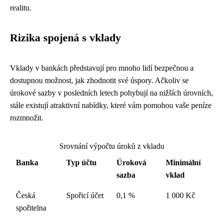
realitu.
Rizika spojená s vklady
Vklady v bankách představují pro mnoho lidí bezpečnou a
dostupnou možnost, jak zhodnotit své úspory. Ačkoliv se
úrokové sazby v posledních letech pohybují na nižších úrovních,
stále existují atraktivní nabídky, které vám pomohou vaše peníze
rozmnožit.
Srovnání výpočtu úroků z vkladu
Banka
Typ účtu
Úroková
Minimální
sazba
vklad
Česká
Spořicí účet
0,1 %
1 000 Kč
spořitelna