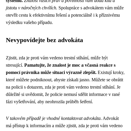
systému.
Znalost vašich práv a povinností vám dodá klid a
jistotu v náročných chvílích.
Spolupráce s advokátem vám může
otevřít cestu k efektivnímu řešení a potenciálně i k příznivému
výsledku vašeho případu.
Nevypovídejte bez advokáta
Zjistit, zda je proti vám vedeno trestní stíhání, může být
stresující.
Pamatujte, že znalost je moc a včasná reakce s
pomocí právníka může situaci výrazně zlepšit.
Existují kroky,
které můžete podniknout, abyste získali jasno. Můžete se obrátit
na policii s dotazem, zda je proti vám vedeno trestní stíhání. Je
důležité si uvědomit, že policie nemusí sdělit informace v rané
fázi vyšetřování, aby neohrozila průběh šetření.
V takovém případě je vhodné kontaktovat advokáta
. Advokát
má přístup k informacím a může zjistit, zda je proti vám vedeno