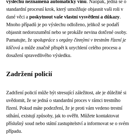
výslechu neznamená automaticky vinu
. Naopak, jedná se o
standardní procesní krok, který umožňuje objasnit vaši roli v
dané věci a
poskytnout vaše vlastní vysvětlení a důkazy
.
Mnoho případů je po výslechu odloženo, jelikož se podaří
objasnit nedorozumění nebo se prokáže nevina dotčené osoby.
Pamatujte, že
spolupráce s orgány činnými v trestním řízení je
klíčová
a může značně přispět k urychlení celého procesu a
dosažení spravedlivého výsledku.
Zadržení policií
Zadržení policií může být stresující záležitost, ale je důležité si
uvědomit, že se jedná o standardní proces v rámci trestního
řízení. Pokud máte podezření, že je proti vám vedeno trestní
stíhání, existují způsoby, jak to ověřit. Můžete kontaktovat
příslušný soud nebo státní zastupitelství a informovat se o svém
případu.