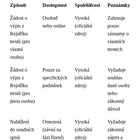
Způsob
Dostupnost
Spolehlivost
Poznámky
Žádost o
Osobně
Vysoká
Zahrnuje
výpis z
nebo online
(oficiální
pouze
Rejstříku
zdroj)
záznamy o
trestů (pro
vlastních
vlastní
trestech
osobu)
Žádost o
Pouze za
Vysoká
Vyžaduje
výpis z
specifických
(oficiální
souhlas
Rejstříku
podmínek
zdroj)
dané osoby
trestů (pro
nebo
jinou osobu)
zákonný
důvod
Nahlížení
Omezená
Vysoká
Vyžaduje
do soudních
(závisí na
(oficiální
zákonný
spisů
fázi řízení)
zdroj)
zájem a