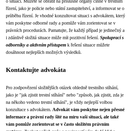
o situaci. Můžete se obrátit na příslušné orgány činné v trestním
řízení, jako je policie nebo státní zastupitelství, a informovat se o
průběhu řízení. Je vhodné konzultovat situaci s advokátem, který
vám poskytne odborné rady a pomůže vám zorientovat se v
právních procedurách. Pamatujte, že každý případ je jedinečný a
i zdánlivě složitá situace může mít pozitivní řešení.
Spoluprací s
odborníky a aktivním přístupem
k řešení situace můžete
dosáhnout nejlepších možných výsledků.
Kontaktujte advokáta
Pro zodpovězení složitějších otázek ohledně trestního stíhání,
jako je "jak zjistit trestní stíhání" nebo "způsob, jak zjistit, zda je
na někoho vedeno trestní stíhání", je vždy nejlepší volbou
konzultace s advokátem.
Advokát vám poskytne nejen přesné
informace a právní rady šité na míru vaší situaci, ale také
vám pomůže zorientovat se v často složitém právním