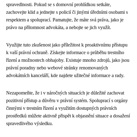
spravedlnosti. Pokud se s domovní prohlídkou setkáte,
zachovejte klid a jednejte s policií či jinými úředními osobami s
respektem a spoluprací. Pamatujte, že máte svá práva, jako je
právo na přítomnost advokáta, a nebojte se jich využít.
Využijte tuto zkušenost jako příležitost k proaktivnímu přístupu
k vaší právní ochraně. Získejte informace o průběhu trestního
řízení a možnostech obhajoby. Existuje mnoho zdrojů, jako jsou
právní poradny nebo webové stránky renomovaných
advokátních kanceláří, kde najdete užitečné informace a rady.
Nezapomeňte, že i v náročných situacích je důležité zachovat
pozitivní přístup a důvěru v právní systém. Spoluprací s orgány
činnými v trestním řízení a využitím dostupných právních
prostředků můžete aktivně přispět k objasnění situace a dosažení
spravedlivého výsledku.