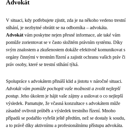
Advokát
V situaci, kdy potřebujete zjistit, zda je na někoho vedeno trestní
stíhání, je nezbytné obrátit se na odborníka – advokáta.
Advokát
vám poskytne nejen přesné informace, ale také vám
pomůže zorientovat se v často složitém právním systému. Díky
svým znalostem a zkušenostem dokáže efektivně komunikovat s
orgány činnými v trestním řízení a zajistit ochranu vašich práv či
práv osoby, které se trestní stíhání týká.
Spolupráce s advokátem přináší klid a jistotu v náročné situaci.
Advokát vám pomůže pochopit vaše možnosti a zvolit nejlepší
postup
. Jeho úkolem je hájit vaše zájmy a usilovat o co nejlepší
výsledek. Pamatujte, že včasná konzultace s advokátem může
zásadně ovlivnit průběh a výsledek trestního řízení. Mnoho
případů se podařilo vyřešit ještě předtím, než se dostaly k soudu,
a to právě díky aktivnímu a profesionálnímu přístupu advokáta.