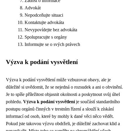
Žádost o informace
Advokát
Nepodceňujte situaci
Kontaktujte advokáta
Nevypovídejte bez advokáta
Spolupracujte s orgány
Informujte se o svých právech
Výzva k podání vysvětlení
Výzva k podání vysvětlení může vzbuzovat obavy, ale je
důležité si uvědomit, že se nejedná o rozsudek a ani o obvinění.
Je to spíše příležitost objasnit okolnosti a poskytnout svůj úhel
pohledu.
Výzva k podání vysvětlení
je součástí standardního
postupu orgánů činných v trestním řízení a slouží k získání
informací od osob, které by mohly k dané věci něco vědět.
Pokud jste takovou výzvu obdrželi, je důležité zachovat klid a
nepanikařit. Místo toho se zaměřte na shromáždění všech