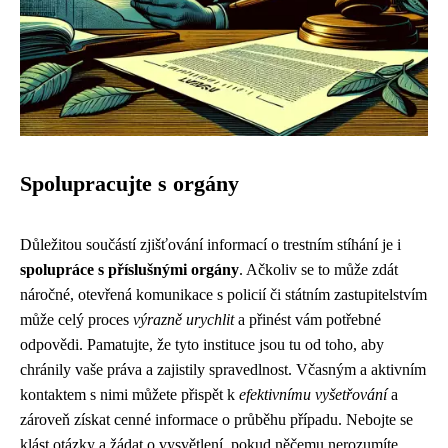
Spolupracujte s orgány
Důležitou součástí zjišťování informací o trestním stíhání je i
spolupráce s příslušnými orgány
. Ačkoliv se to může zdát
náročné, otevřená komunikace s policií či státním zastupitelstvím
může celý proces
výrazně urychlit
a přinést vám potřebné
odpovědi. Pamatujte, že tyto instituce jsou tu od toho, aby
chránily vaše práva a zajistily spravedlnost. Včasným a aktivním
kontaktem s nimi můžete přispět k
efektivnímu vyšetřování
a
zároveň získat cenné informace o průběhu případu. Nebojte se
klást otázky a žádat o vysvětlení, pokud něčemu nerozumíte.