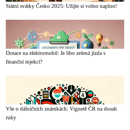
Státní svátky Česko 2025: Užijte si volno naplno!
Dotace na elektromobil: Je libo zelená jízda s
finanční injekcí?
Vše o dálničních známkách: Vignetě ČR na dosah
ruky