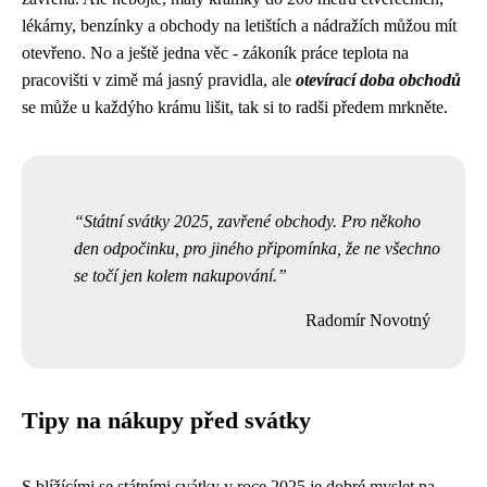
lékárny, benzínky a obchody na letištích a nádražích můžou mít
otevřeno. No a ještě jedna věc - zákoník práce teplota na
pracovišti v zimě má jasný pravidla, ale
otevírací doba obchodů
se může u každýho krámu lišit, tak si to radši předem mrkněte.
Státní svátky 2025, zavřené obchody. Pro někoho
den odpočinku, pro jiného připomínka, že ne všechno
se točí jen kolem nakupování.
Radomír Novotný
Tipy na nákupy před svátky
S blížícími se státními svátky v roce 2025 je dobré myslet na