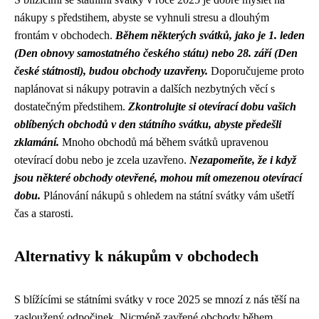
nákupy s předstihem, abyste se vyhnuli stresu a dlouhým
frontám v obchodech.
Během některých svátků, jako je 1. leden
(Den obnovy samostatného českého státu) nebo 28. září (Den
české státnosti), budou obchody uzavřeny.
Doporučujeme proto
naplánovat si nákupy potravin a dalších nezbytných věcí s
dostatečným předstihem.
Zkontrolujte si otevírací dobu vašich
oblíbených obchodů v den státního svátku, abyste předešli
zklamání.
Mnoho obchodů má během svátků upravenou
otevírací dobu nebo je zcela uzavřeno.
Nezapomeňte, že i když
jsou některé obchody otevřené, mohou mít omezenou otevírací
dobu.
Plánování nákupů s ohledem na státní svátky vám ušetří
čas a starosti.
Alternativy k nákupům v obchodech
S blížícími se státními svátky v roce 2025 se mnozí z nás těší na
zasloužený odpočinek. Nicméně zavřené obchody během