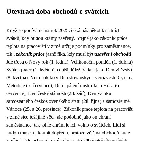
Otevírací doba obchodů o svátcích
Když se podíváme na rok 2025, čeká nás několik státních
svátků, kdy budou krámy zavřený. Stejně jako
zákoník práce
teplota na pracovišti v zimě
určuje podmínky pro zaměstnance,
tak i
zákoník práce
jasně říká, kdy musí být
uzavření obchodů
.
Jde třeba o Nový rok (1. ledna), Velikonoční pondělí (1. dubna),
Svátek práce (1. května) a další důležitý data jako Den vítězství
(8. května). No a pak taky Den slovanských věrozvěstů Cyrila a
Metoděje (5. července), Den upálení mistra Jana Husa (6.
července), Den české státnosti (28. září), Den vzniku
samostatného československého státu (28. října) a samozřejmě
Vánoce (25. a 26. prosince). Zákoník práce teplota na pracovišti
v zimě sice řeší jiné věci, ale podobně jako on chrání
zaměstnance, tak tohle chrání jejich volno o svátcích. Lidi si
budou muset nakoupit dopředu, protože většina obchodů bude
zavřená. Ale nebojte, malý krámky do 200 metrů čtverečních,