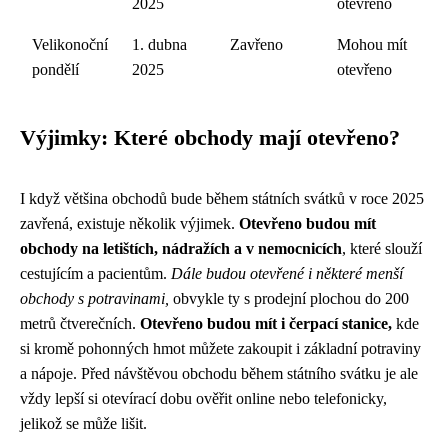
2025
otevřeno
Velikonoční
1. dubna
Zavřeno
Mohou mít
pondělí
2025
otevřeno
Výjimky: Které obchody mají otevřeno?
I když většina obchodů bude během státních svátků v roce 2025
zavřená, existuje několik výjimek.
Otevřeno budou mít
obchody na letištích, nádražích a v nemocnicích
, které slouží
cestujícím a pacientům.
Dále budou otevřené i některé menší
obchody s potravinami,
obvykle ty s prodejní plochou do 200
metrů čtverečních.
Otevřeno budou mít i čerpací stanice,
kde
si kromě pohonných hmot můžete zakoupit i základní potraviny
a nápoje. Před návštěvou obchodu během státního svátku je ale
vždy lepší si otevírací dobu ověřit online nebo telefonicky,
jelikož se může lišit.