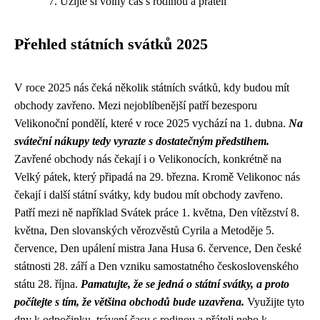
Užijte si volný čas s rodinou a přáteli
Přehled státních svátků 2025
V roce 2025 nás čeká několik státních svátků, kdy budou mít
obchody zavřeno. Mezi nejoblíbenější patří bezesporu
Velikonoční pondělí, které v roce 2025 vychází na 1. dubna.
Na
sváteční nákupy tedy vyrazte s dostatečným předstihem.
Zavřené obchody nás čekají i o Velikonocích, konkrétně na
Velký pátek, který připadá na 29. března. Kromě Velikonoc nás
čekají i další státní svátky, kdy budou mít obchody zavřeno.
Patří mezi ně například Svátek práce 1. května, Den vítězství 8.
května, Den slovanských věrozvěstů Cyrila a Metoděje 5.
července, Den upálení mistra Jana Husa 6. července, Den české
státnosti 28. září a Den vzniku samostatného československého
státu 28. října.
Pamatujte, že se jedná o státní svátky, a proto
počítejte s tím, že většina obchodů bude uzavřena.
Využijte tyto
dny k odpočinku, trávení času s rodinou a přáteli nebo k