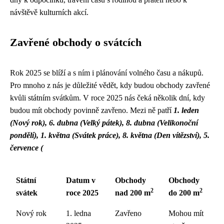
návštěvě kulturních akcí.
Zavřené obchody o svátcích
Rok 2025 se blíží a s ním i plánování volného času a nákupů.
Pro mnoho z nás je důležité vědět, kdy budou obchody zavřené
kvůli státním svátkům. V roce 2025 nás čeká několik dní, kdy
budou mít obchody povinně zavřeno. Mezi ně patří
1. leden
(Nový rok), 6. dubna (Velký pátek), 8. dubna (Velikonoční
pondělí), 1. května (Svátek práce), 8. května (Den vítězství), 5.
července (
Státní
Datum v
Obchody
Obchody
2
2
svátek
roce 2025
nad 200 m
do 200 m
Nový rok
1. ledna
Zavřeno
Mohou mít