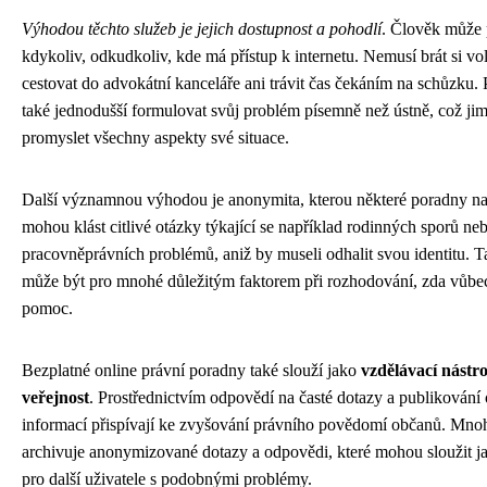
Výhodou těchto služeb je jejich dostupnost a pohodlí
. Člověk může 
kdykoliv, odkudkoliv, kde má přístup k internetu. Nemusí brát si vol
cestovat do advokátní kanceláře ani trávit čas čekáním na schůzku. 
také jednodušší formulovat svůj problém písemně než ústně, což ji
promyslet všechny aspekty své situace.
Další významnou výhodou je anonymita, kterou některé poradny nab
mohou klást citlivé otázky týkající se například rodinných sporů ne
pracovněprávních problémů, aniž by museli odhalit svou identitu. 
může být pro mnohé důležitým faktorem při rozhodování, zda vůbec
pomoc.
Bezplatné online právní poradny také slouží jako
vzdělávací nástr
veřejnost
. Prostřednictvím odpovědí na časté dotazy a publikován
informací přispívají ke zvyšování právního povědomí občanů. Mnoh
archivuje anonymizované dotazy a odpovědi, které mohou sloužit ja
pro další uživatele s podobnými problémy.