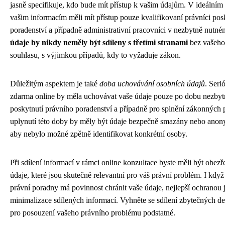
jasně specifikuje, kdo bude mít přístup k vašim údajům. V ideálním
vašim informacím měli mít přístup pouze kvalifikovaní právníci posk
poradenství a případně administrativní pracovníci v nezbytně nutn
údaje by nikdy neměly být sdíleny s třetími stranami
bez vašeho
souhlasu, s výjimkou případů, kdy to vyžaduje zákon.
Důležitým aspektem je také
doba uchovávání osobních údajů
. Seri
zdarma online by měla uchovávat vaše údaje pouze po dobu nezbyt
poskytnutí právního poradenství a případně pro splnění zákonných 
uplynutí této doby by měly být údaje bezpečně smazány nebo anon
aby nebylo možné zpětně identifikovat konkrétní osoby.
Při sdílení informací v rámci online konzultace byste měli být obezře
údaje, které jsou skutečně relevantní pro váš právní problém. I kdy
právní poradny má povinnost chránit vaše údaje, nejlepší ochranou 
minimalizace sdílených informací. Vyhněte se sdílení zbytečných det
pro posouzení vašeho právního problému podstatné.