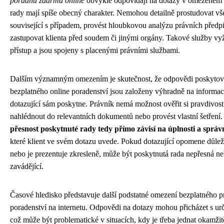
poradnu zdarma online
obvykle odpovídají na dotazy v omezeném r
rady mají spíše obecný charakter. Nemohou detailně prostudovat 
související s případem, provést hloubkovou analýzu právních předp
zastupovat klienta před soudem či jinými orgány. Takové služby vyž
přístup a jsou spojeny s placenými právními službami.
Dalším významným omezením je skutečnost, že odpovědi poskytov
bezplatného online poradenství jsou založeny výhradně na informací
dotazující sám poskytne. Právník nemá možnost ověřit si pravdivost
nahlédnout do relevantních dokumentů nebo provést vlastní šetření
přesnost poskytnuté rady tedy přímo závisí na úplnosti a správ
které klient ve svém dotazu uvede. Pokud dotazující opomene důleži
nebo je prezentuje zkresleně, může být poskytnutá rada nepřesná 
zavádějící.
Časové hledisko představuje další podstatné omezení bezplatného p
poradenství na internetu. Odpovědi na dotazy mohou přicházet s u
což může být problematické v situacích, kdy je třeba jednat okamžit