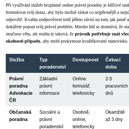
Při využívání služeb bezplatné online právní poradny je klíčové um
formulovat svůj dotaz, aby bylo možné získat co nejpřesnější a nejuž
odpověď. Kvalita zodpovězení totiž přímo závisí na tom, jak jasně 
dokážete popsat svůj právní problém. Mnoho lidí se domnívá, že sta
stručnou větu, ale realita je taková, že
právník potřebuje znát vše
okolnosti případu
, aby mohl poskytnout kvalifikované stanovisko.
Služba
Typ
Dostupnost
Čekací
poradenství
doba
Právní
Základní
Online
2-5
poradna
právní
formulář,
pracovních
Advokacie
informace
telefonicky
dnů
ČR
Občanská
Sociální a
Osobně,
Okamžitě
poradna
právní
online,
až 3 dny
poradenství
telefonicky