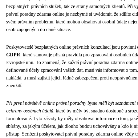
bezplatných právních služeb, tak ze strany samotných klientů. Při v
právní poradny zdarma online je nezbytné si uvědomit, že sdílíte cit
svém právním problému, které mohou obsahovat osobní údaje nejen v
osob zapojených do dané situace.
Poskytovatelé bezplatných online právních konzultací jsou povinni
GDPR
, které stanovuje přísná pravidla pro zpracování osobních úd
Evropské unii. To znamená, že každá právní poradna zdarma online
definované účely zpracování vašich dat, musí vás informovat o tom, 
nakládá, a musí zajistit jejich řádné zabezpečení proti neoprávněném
zneužití.
Při první návštěvě online právní poradny byste měli být seznámeni
ochrany osobních údajů
, které by měly být snadno dostupné a sroz
formulované. Tyto zásady by měly obsahovat informace o tom, jaké
sbírány, za jakým účelem, jak dlouho budou uchovávány a kdo k n
přístup. Seriózní poskytovatel právní poradny zdarma online vždy t