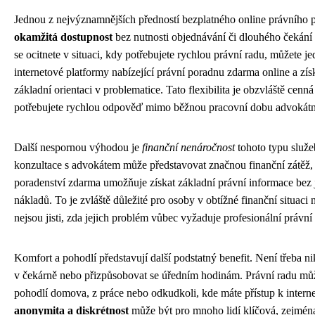
Jednou z nejvýznamnějších předností bezplatného online právního p
okamžitá dostupnost
bez nutnosti objednávání či dlouhého čekání
se ocitnete v situaci, kdy potřebujete rychlou právní radu, můžete j
internetové platformy nabízející právní poradnu zdarma online a zís
základní orientaci v problematice. Tato flexibilita je obzvláště cenn
potřebujete rychlou odpověď mimo běžnou pracovní dobu advokátní
Další nespornou výhodou je
finanční nenáročnost
tohoto typu služe
konzultace s advokátem může představovat značnou finanční zátěž, 
poradenství zdarma umožňuje získat základní právní informace bez 
nákladů. To je zvláště důležité pro osoby v obtížné finanční situaci n
nejsou jisti, zda jejich problém vůbec vyžaduje profesionální právní
Komfort a pohodlí představují další podstatný benefit. Není třeba ni
v čekárně nebo přizpůsobovat se úředním hodinám. Právní radu můž
pohodlí domova, z práce nebo odkudkoli, kde máte přístup k interne
anonymita a diskrétnost
může být pro mnoho lidí klíčová, zejmén