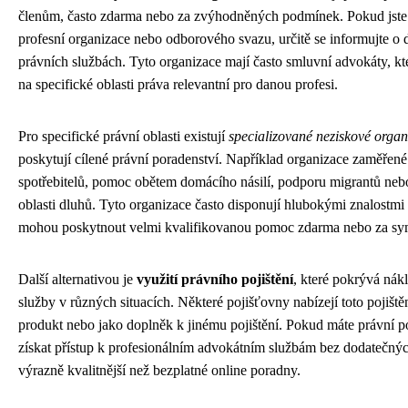
členům, často zdarma nebo za zvýhodněných podmínek. Pokud jste
profesní organizace nebo odborového svazu, určitě se informujte o
právních službách. Tyto organizace mají často smluvní advokáty, kteř
na specifické oblasti práva relevantní pro danou profesi.
Pro specifické právní oblasti existují
specializované neziskové organ
poskytují cílené právní poradenství. Například organizace zaměřen
spotřebitelů, pomoc obětem domácího násilí, podporu migrantů neb
oblasti dluhů. Tyto organizace často disponují hlubokými znalostmi 
mohou poskytnout velmi kvalifikovanou pomoc zdarma nebo za sym
Další alternativou je
využití právního pojištění
, které pokrývá nák
služby v různých situacích. Některé pojišťovny nabízejí toto pojiště
produkt nebo jako doplněk k jinému pojištění. Pokud máte právní po
získat přístup k profesionálním advokátním službám bez dodatečnýc
výrazně kvalitnější než bezplatné online poradny.