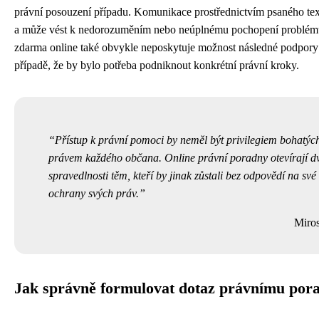
právní posouzení případu. Komunikace prostřednictvím psaného te
a může vést k nedorozuměním nebo neúplnému pochopení problému
zdarma online také obvykle neposkytuje možnost následné podpory
případě, že by bylo potřeba podniknout konkrétní právní kroky.
Přístup k právní pomoci by neměl být privilegiem bohatýc
právem každého občana. Online právní poradny otevírají d
spravedlnosti těm, kteří by jinak zůstali bez odpovědí na své
ochrany svých práv.
Miro
Jak správně formulovat dotaz právnímu pora