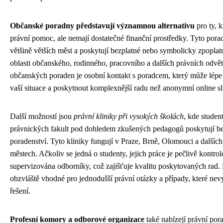
Občanské poradny představují významnou alternativu
pro ty, k
právní pomoc, ale nemají dostatečné finanční prostředky. Tyto pora
většině větších měst a poskytují bezplatné nebo symbolicky zpoplat
oblasti občanského, rodinného, pracovního a dalších právních odv
občanských poraden je osobní kontakt s poradcem, který může lépe
vaší situace a poskytnout komplexnější radu než anonymní online s
Další možností jsou
právní kliniky při vysokých školách
, kde studen
právnických fakult pod dohledem zkušených pedagogů poskytují be
poradenství. Tyto kliniky fungují v Praze, Brně, Olomouci a dalších
městech. Ačkoliv se jedná o studenty, jejich práce je pečlivě kontro
supervizována odborníky, což zajišťuje kvalitu poskytovaných rad. 
obzvláště vhodné pro jednodušší právní otázky a případy, které nev
řešení.
Profesní komory a odborové organizace
také nabízejí právní por