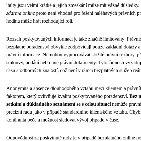
lhůty jsou velmi krátké a jejich zmeškání může mít vážné důsledky.
zdarma online
proto není vhodná pro řešení naléhavých právních p
hodina může hrát rozhodující roli.
Rozsah poskytovaných informací je také značně limitovaný. Právníci
bezplatné poradenství obvykle zodpovídají pouze základní dotazy a
právní informace. Nemohou vypracovávat složité právní rozbory, př
smlouvy, podání nebo jiné právní dokumenty. Tyto činnosti vyžadu
času a odborných znalostí, což není v rámci bezplatných služeb reál
Anonymita a absence dlouhodobého vztahu mezi klientem a právní
faktorem, který ovlivňuje kvalitu poskytovaného poradenství.
Bez m
setkání a důkladného seznámení se s celou situací
nemůže právní
precizní radu jako v případě standardního klientského vztahu. Chyb
kontinuita péče a možnost sledovat vývoj případu v čase.
Odpovědnost za poskytnuté rady je v případě bezplatného online po