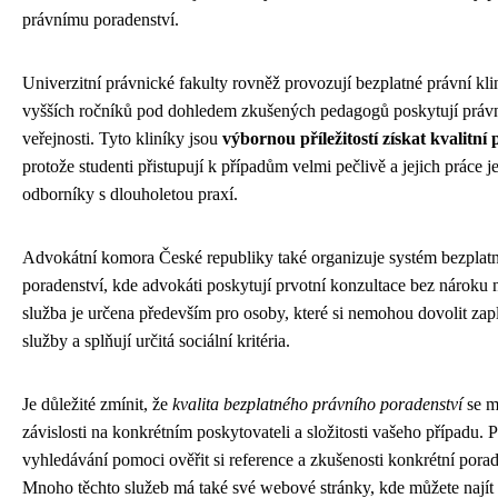
právnímu poradenství.
Univerzitní právnické fakulty rovněž provozují bezplatné právní klin
vyšších ročníků pod dohledem zkušených pedagogů poskytují práv
veřejnosti. Tyto kliníky jsou
výbornou příležitostí získat kvalitní
protože studenti přistupují k případům velmi pečlivě a jejich práce 
odborníky s dlouholetou praxí.
Advokátní komora České republiky také organizuje systém bezplat
poradenství, kde advokáti poskytují prvotní konzultace bez nároku 
služba je určena především pro osoby, které si nemohou dovolit zapl
služby a splňují určitá sociální kritéria.
Je důležité zmínit, že
kvalita bezplatného právního poradenství
se mů
závislosti na konkrétním poskytovateli a složitosti vašeho případu. 
vyhledávání pomoci ověřit si reference a zkušenosti konkrétní pora
Mnoho těchto služeb má také své webové stránky, kde můžete najít 