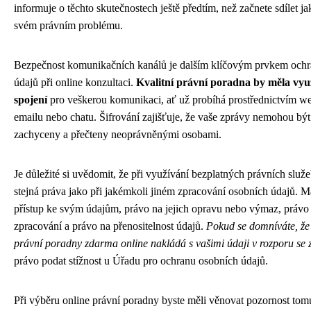
informuje o těchto skutečnostech ještě předtím, než začnete sdílet j
svém právním problému.
Bezpečnost komunikačních kanálů je dalším klíčovým prvkem och
údajů při online konzultaci.
Kvalitní právní poradna by měla využ
spojení
pro veškerou komunikaci, ať už probíhá prostřednictvím w
emailu nebo chatu. Šifrování zajišťuje, že vaše zprávy nemohou b
zachyceny a přečteny neoprávněnými osobami.
Je důležité si uvědomit, že při využívání bezplatných právních služ
stejná práva jako při jakémkoli jiném zpracování osobních údajů. M
přístup ke svým údajům, právo na jejich opravu nebo výmaz, právo
zpracování a právo na přenositelnost údajů.
Pokud se domníváte, že
právní poradny zdarma online nakládá s vašimi údaji v rozporu se
právo podat stížnost u Úřadu pro ochranu osobních údajů.
Při výběru online právní poradny byste měli věnovat pozornost tom