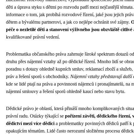
děti a úprava styku s dětmi po rozvodu patří mezi nejčastější témata.
informace o tom, jak probíhá rozvodové řízení, jaké jsou jejich práv
dětem a bývalému partnerovi, a jak co nejlépe ochránit své zájmy.
O
péče o nezletilé děti a stanovení výživného jsou obzvláště citlivé
kvalifikované právní vedení.
Problematika občanského práva zahrnuje široké spektrum dotazů o
druhu přes nájemní vztahy až po dědické řízení. Mnoho lidí se obrac
poradnu s dotazy ohledně kupních smluv, reklamací zboží a služeb, 
práv a řešení sporů s obchodníky.
Nájemní vztahy představují další 
kde se lidé ptají na práva a povinnosti nájemců i pronajímatelů, na
nájemní smlouvy a řešení sporů ohledně kaucí nebo stavu bytu.
Dědické právo je oblastí, která přináší mnoho komplikovaných situa
právní radu. Otázky týkající se
pořízení závěti, dědického řízení,
dědictví mezi více dědici
a problematiky povinných dědiců patří k 
opakujícím tématům. Lidé často nerozumí složitému procesu dědické