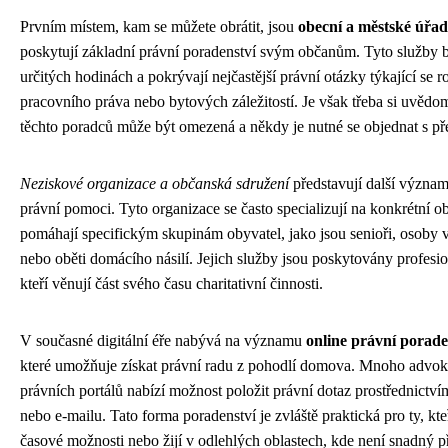
Prvním místem, kam se můžete obrátit, jsou
obecní a městské úřa
poskytují základní právní poradenství svým občanům. Tyto služby 
určitých hodinách a pokrývají nejčastější právní otázky týkající se 
pracovního práva nebo bytových záležitostí. Je však třeba si uvědom
těchto poradců může být omezená a někdy je nutné se objednat s př
Neziskové organizace a občanská sdružení
představují další význam
právní pomoci. Tyto organizace se často specializují na konkrétní o
pomáhají specifickým skupinám obyvatel, jako jsou senioři, osoby 
nebo oběti domácího násilí. Jejich služby jsou poskytovány profesi
kteří věnují část svého času charitativní činnosti.
V současné digitální éře nabývá na významu
online právní porad
které umožňuje získat právní radu z pohodlí domova. Mnoho advoká
právních portálů nabízí možnost položit právní dotaz prostřednictví
nebo e-mailu. Tato forma poradenství je zvláště praktická pro ty, kt
časové možnosti nebo žijí v odlehlých oblastech, kde není snadný 