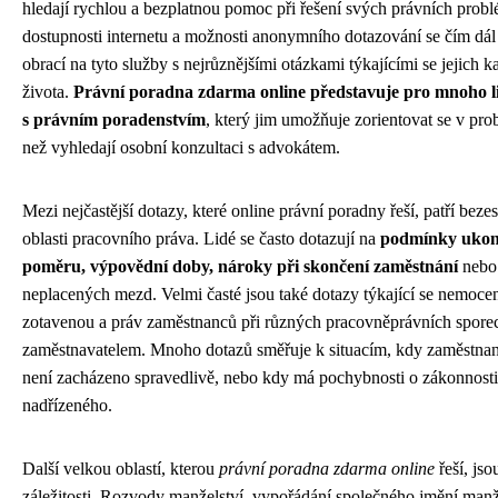
hledají rychlou a bezplatnou pomoc při řešení svých právních prob
dostupnosti internetu a možnosti anonymního dotazování se čím dál
obrací na tyto služby s nejrůznějšími otázkami týkajícími se jejich
života.
Právní poradna zdarma online představuje pro mnoho li
s právním poradenstvím
, který jim umožňuje zorientovat se v pro
než vyhledají osobní konzultaci s advokátem.
Mezi nejčastější dotazy, které online právní poradny řeší, patří beze
oblasti pracovního práva. Lidé se často dotazují na
podmínky ukon
poměru, výpovědní doby, nároky při skončení zaměstnání
nebo 
neplacených mezd. Velmi časté jsou také dotazy týkající se nemoce
zotavenou a práv zaměstnanců při různých pracovněprávních spore
zaměstnavatelem. Mnoho dotazů směřuje k situacím, kdy zaměstnane
není zacházeno spravedlivě, nebo kdy má pochybnosti o zákonnost
nadřízeného.
Další velkou oblastí, kterou
právní poradna zdarma online
řeší, jso
záležitosti. Rozvody manželství, vypořádání společného jmění manž