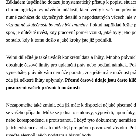
Základem úspěšného dotazu je systematický přístup k popisu situace
chronologickým vyprávěním událostí, které vedly k vašemu právn
nutné zacházet do zbytečných detailů o nepodstatných věcech, ale
v
významné skutečnosti by měly být zmíněny
. Pokud například řešíte
spor, je důležité uvést, kdy pracovní poměr vznikl, jaké byly jeho 
se stalo, kdy k tomu došlo a jaké kroky jste již podnikli.
Velmi důležité je také uvádět konkrétní data a lhůty. Mnoho právníc
obsahuje časové limity pro uplatnění práv nebo podání námitek. Po
vynecháte, právník vám nemůže poradit, zda ještě máte možnost pr
zda již některé lhůty uplynuly.
Přesné časové údaje jsou často klí
posouzení vašich právních možností
.
Nezapomeňte také zmínit, zda již máte k dispozici nějaké písemné 
se vašeho případu. Může se jednat o smlouvy, výpovědi, upomínky,
nebo korespondenci s protistranou. I když tyto dokumenty nemůžete 
jejich existence a obsah může být pro právní posouzení zásadní. P
uveďte alespoň jejich podstatu a hlavní body.