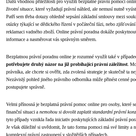
Další vhodnou příležitostí pro využití bezplatné právní pomoci onli
životní situace
, které vyžadují právní náhled, ale nemusí nutně vyúst
Patří sem třeba dotazy ohledně sepsání základní smlouvy mezi so
otázky týkající se dědického řízení v počáteční fázi, nebo zjišťování
reklamaci vadného zboží. Online právní poradna dokáže poskytnout
informace a nasměrovat vás správným směrem.
Bezplatnou právní poradnu online je rozumné využít také v případe
potřebujete druhý názor na již probíhající právní záležitost
. Mo
právníka, ale chcete si ověřit, zda zvolená strategie je skutečně ta n
Nezávislý pohled jiného právního odborníka může přinést cenné podn
postupujete správně.
Velmi přínosná je bezplatná právní pomoc online pro osoby, které se 
finanční situaci a
nemohou si dovolit zaplatit standardní právní konz
tyto případy vznikla řada iniciativ poskytujících základní právní po
Je však důležité si uvědomit, že tato forma pomoci má své limity a 
komplexní právní zastoupení v složitějších případech.