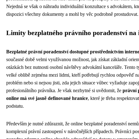
Nejedná se však o náhradu individuální konzultace s advokátem, kt
dispozici všechny dokumenty a mohl by věc podrobně prostudovat.
Limity bezplatného právního poradenství na 
Bezplatné právní poradenství dostupné prostřednictvím intern
současné době velmi využívanou možnost, jak získat základní orien
otázkách bez nutnosti osobní návštěvy advokátní kanceláře. Tento ty
velké oblibě zejména mezi lidmi, kteří potřebují rychlou odpověď n
problém nebo si nejsou jisti, zda jejich situace vůbec vyžaduje zapo
profesionálního právníka. Je však nezbytné si uvědomit, že
právní
online má své jasně definované hranice
, které je třeba respektova
podstatu.
Především je nutné zdůraznit, že online bezplatné poradenství nemů
komplexní právní zastoupení v náročnějších případech. Právníci po