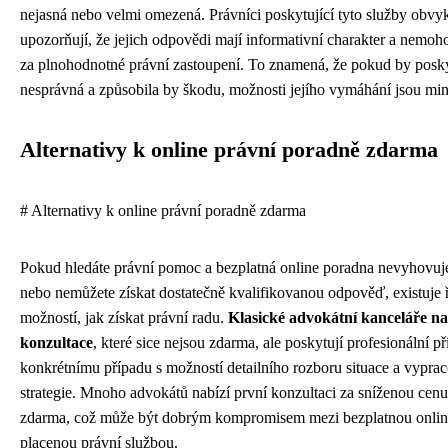
nejasná nebo velmi omezená. Právníci poskytující tyto služby obvy
upozorňují, že jejich odpovědi mají informativní charakter a nemo
za plnohodnotné právní zastoupení. To znamená, že pokud by posky
nesprávná a způsobila by škodu, možnosti jejího vymáhání jsou min
Alternativy k online právní poradně zdarma
# Alternativy k online právní poradně zdarma
Pokud hledáte právní pomoc a bezplatná online poradna nevyhovuj
nebo nemůžete získat dostatečně kvalifikovanou odpověď, existuje 
možností, jak získat právní radu.
Klasické advokátní kanceláře na
konzultace
, které sice nejsou zdarma, ale poskytují profesionální p
konkrétnímu případu s možností detailního rozboru situace a vypra
strategie. Mnoho advokátů nabízí první konzultaci za sníženou ce
zdarma, což může být dobrým kompromisem mezi bezplatnou onlin
placenou právní službou.