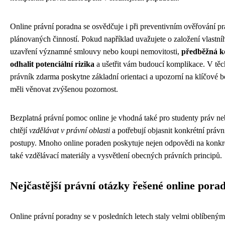
Online právní poradna se osvědčuje i při preventivním ověřování p
plánovaných činností. Pokud například uvažujete o založení vlastní
uzavření významné smlouvy nebo koupi nemovitosti,
předběžná k
odhalit potenciální rizika
a ušetřit vám budoucí komplikace. V těc
právník zdarma poskytne základní orientaci a upozorní na klíčové b
měli věnovat zvýšenou pozornost.
Bezplatná právní pomoc online je vhodná také pro studenty práv ne
chtějí
vzdělávat v právní oblasti
a potřebují objasnit konkrétní právní
postupy. Mnoho online poraden poskytuje nejen odpovědi na konkré
také vzdělávací materiály a vysvětlení obecných právních principů.
Nejčastější právní otázky řešené online pora
Online právní poradny se v posledních letech staly velmi oblíbeným