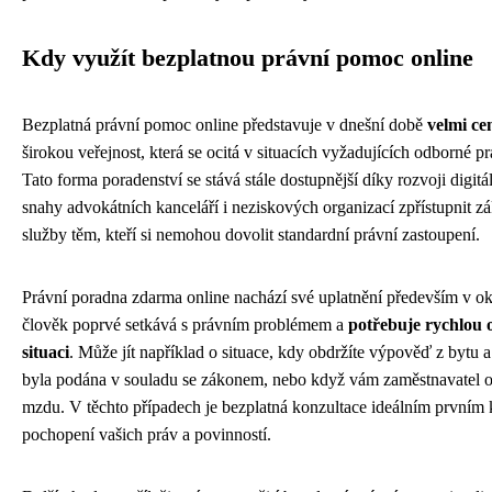
Kdy využít bezplatnou právní pomoc online
Bezplatná právní pomoc online představuje v dnešní době
velmi c
širokou veřejnost, která se ocitá v situacích vyžadujících odborné p
Tato forma poradenství se stává stále dostupnější díky rozvoji digitá
snahy advokátních kanceláří i neziskových organizací zpřístupnit zá
služby těm, kteří si nemohou dovolit standardní právní zastoupení.
Právní poradna zdarma online nachází své uplatnění především v o
člověk poprvé setkává s právním problémem a
potřebuje rychlou o
situaci
. Může jít například o situace, kdy obdržíte výpověď z bytu a n
byla podána v souladu se zákonem, nebo když vám zaměstnavatel o
mzdu. V těchto případech je bezplatná konzultace ideálním prvním
pochopení vašich práv a povinností.