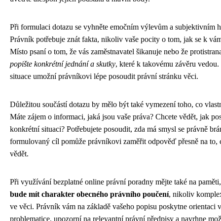
Při formulaci dotazu se vyhněte emočním výlevům a subjektivním 
Právník potřebuje znát fakta, nikoliv vaše pocity o tom, jak se k v
Místo psaní o tom, že vás zaměstnavatel šikanuje nebo že protistrana
popište konkrétní jednání a skutky
, které k takovému závěru vedou.
situace umožní právníkovi lépe posoudit právní stránku věci.
Důležitou součástí dotazu by mělo být také vymezení toho, co vlastn
Máte zájem o informaci, jaká jsou vaše práva? Chcete vědět, jak po
konkrétní situaci? Potřebujete posoudit, zda má smysl se právně brá
formulovaný cíl pomůže právníkovi zaměřit odpověď přesně na to, 
vědět.
Při využívání bezplatné online právní poradny mějte také na paměti
bude mít charakter obecného právního poučení
, nikoliv komple
ve věci. Právník vám na základě vašeho popisu poskytne orientaci v
problematice, upozorní na relevantní právní předpisy a navrhne mo