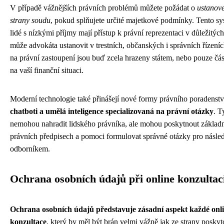
V případě vážnějších právních problémů můžete požádat o
ustanove
strany soudu
, pokud splňujete určité majetkové podmínky. Tento sys
lidé s nízkými příjmy mají přístup k právní reprezentaci v důležitýc
může advokáta ustanovit v trestních, občanských i správních řízení
na právní zastoupení jsou buď zcela hrazeny státem, nebo pouze část
na vaší finanční situaci.
Moderní technologie také přinášejí nové formy právního poradenství
chatboti a umělá inteligence specializovaná na právní otázky
. T
nemohou nahradit lidského právníka, ale mohou poskytnout základní
právních předpisech a pomoci formulovat správné otázky pro násled
odborníkem.
Ochrana osobních údajů při online konzultac
Ochrana osobních údajů představuje zásadní aspekt každé onl
konzultace
, který by měl být brán velmi vážně jak ze strany poskyt