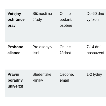
Veřejný
Stížnosti na
Online
Do 60 dnů
ochránce
úřady
podání,
vyřízení
práv
osobně
Probono
Pro osoby v
Online
7-14 dní
aliance
tísni
žádost
posouzení
Právní
Studentské
Osobně,
1-2 týdny
poradny
kliniky
email
univerzit