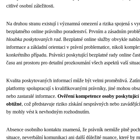
citlivé osobní záležitosti.
Na druhou stranu existují i významná omezení a rizika spojená s v
bezplatného online právního poradenství. Prvním a zásadním prob
hloubka poskytovaných rad
. Bezplatné online služby obvykle nabíz
informace a základní orientaci v právní problematice, nikoli komple
konkrétního případu. Právníci poskytující bezplatné rady online čas
času ani prostoru pro detailní prozkoumání všech aspektů vaší situa
Kvalita poskytovaných informací může být velmi proměnlivá. Zatí
platformy spolupracují s kvalifikovanými právníky, jiné mohou obs
nebo zastaralé informace.
Ověření kompetence osoby poskytující
obtížné
, což představuje riziko získání nesprávných nebo zavádějící
by mohly vést k nevhodným rozhodnutím.
Absence osobního kontaktu znamená, že právník nemůže plně pocho
situace, neverbální komunikaci ani další důležité nuance, které by m