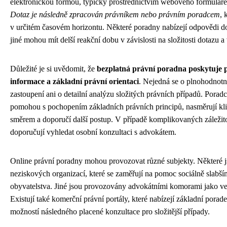
elektronickou formou, typicky prostřednictvím webového formuláře
Dotaz je následně zpracován právníkem nebo právním poradcem
, 
v určitém časovém horizontu. Některé poradny nabízejí odpovědi d
jiné mohou mít delší reakční dobu v závislosti na složitosti dotazu a
Důležité je si uvědomit, že
bezplatná právní poradna poskytuje 
informace a základní právní orientaci
. Nejedná se o plnohodnotn
zastoupení ani o detailní analýzu složitých právních případů. Porad
pomohou s pochopením základních právních principů, nasměrují kl
směrem a doporučí další postup. V případě komplikovaných záležit
doporučují vyhledat osobní konzultaci s advokátem.
Online právní poradny mohou provozovat různé subjekty. Některé j
neziskových organizací, které se zaměřují na pomoc sociálně slabš
obyvatelstva. Jiné jsou provozovány advokátními komorami jako ve
Existují také komerční právní portály, které nabízejí základní porad
možností následného placené konzultace pro složitější případy.