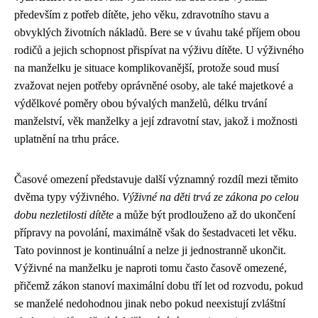
především z potřeb dítěte, jeho věku, zdravotního stavu a
obvyklých životních nákladů. Bere se v úvahu také příjem obou
rodičů a jejich schopnost přispívat na výživu dítěte. U výživného
na manželku je situace komplikovanější, protože soud musí
zvažovat nejen potřeby oprávněné osoby, ale také majetkové a
výdělkové poměry obou bývalých manželů, délku trvání
manželství, věk manželky a její zdravotní stav, jakož i možnosti
uplatnění na trhu práce.
Časové omezení představuje další významný rozdíl mezi těmito
dvěma typy výživného.
Výživné na děti trvá ze zákona po celou
dobu nezletilosti dítěte
a může být prodlouženo až do ukončení
přípravy na povolání, maximálně však do šestadvaceti let věku.
Tato povinnost je kontinuální a nelze ji jednostranně ukončit.
Výživné na manželku je naproti tomu často časově omezené,
přičemž zákon stanoví maximální dobu tří let od rozvodu, pokud
se manželé nedohodnou jinak nebo pokud neexistují zvláštní