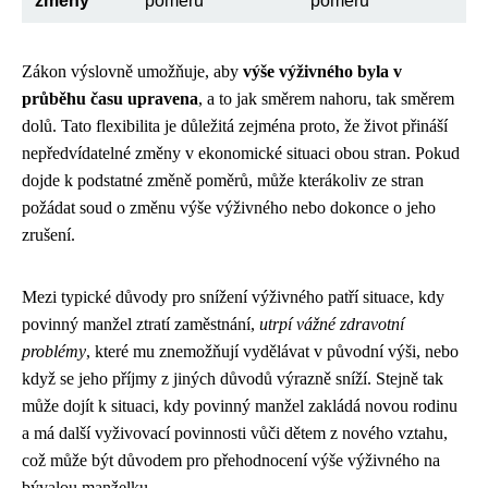
změny
poměrů
poměrů
Zákon výslovně umožňuje, aby
výše výživného byla v
průběhu času upravena
, a to jak směrem nahoru, tak směrem
dolů. Tato flexibilita je důležitá zejména proto, že život přináší
nepředvídatelné změny v ekonomické situaci obou stran. Pokud
dojde k podstatné změně poměrů, může kterákoliv ze stran
požádat soud o změnu výše výživného nebo dokonce o jeho
zrušení.
Mezi typické důvody pro snížení výživného patří situace, kdy
povinný manžel ztratí zaměstnání,
utrpí vážné zdravotní
problémy
, které mu znemožňují vydělávat v původní výši, nebo
když se jeho příjmy z jiných důvodů výrazně sníží. Stejně tak
může dojít k situaci, kdy povinný manžel zakládá novou rodinu
a má další vyživovací povinnosti vůči dětem z nového vztahu,
což může být důvodem pro přehodnocení výše výživného na
bývalou manželku.