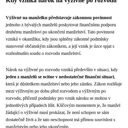
Kdy vzniká nárok na výživné po rozvodu
Výživné na manželku představuje zákonnou povinnost
jednoho z bývalých manželů poskytovat finančnímu podporu
druhému manželovi po ukončení manželství. Tato povinnost
vzniká v okamžiku, kdy jsou splněny zákonné podmínky
stanovené občanským zákoníkem, a její vznik je úzce spjat s
rozhodnutím soudu o rozvodu manželství.
Nárok na výživné po rozvodu vzniká především v situaci, kdy
jeden z manželů se ocitne v nedostatečné finanční situaci
,
která je důsledkem manželství nebo jeho zániku. Zákon rozlišuje
mezi výživným po dobu před rozvodem a výživným po
rozvodu, přičemž podmínky pro vznik nároku se mohou v
jednotlivých případech lišit. Klíčovým momentem je, že manžel
žádající o výživné musí prokázat, že není schopen se sám
dostatečně živit a že tato neschopnost má přímou souvislost s
manželstvím nebo jeho ukončením.