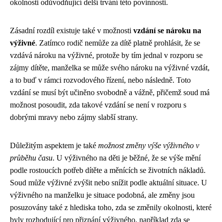
okolnosti odůvodňující delší trvání této povinnosti.
Zásadní rozdíl existuje také v možnosti
vzdání se nároku na
výživné
. Zatímco rodič nemůže za dítě platně prohlásit, že se
vzdává nároku na výživné, protože by tím jednal v rozporu se
zájmy dítěte, manželka se může svého nároku na výživné vzdát,
a to buď v rámci rozvodového řízení, nebo následně. Toto
vzdání se musí být učiněno svobodně a vážně, přičemž soud má
možnost posoudit, zda takové vzdání se není v rozporu s
dobrými mravy nebo zájmy slabší strany.
Důležitým aspektem je také
možnost změny výše výživného v
průběhu času
. U výživného na děti je běžné, že se výše mění
podle rostoucích potřeb dítěte a měnících se životních nákladů.
Soud může výživné zvýšit nebo snížit podle aktuální situace. U
výživného na manželku je situace podobná, ale změny jsou
posuzovány také z hlediska toho, zda se změnily okolnosti, které
byly rozhodující pro přiznání výživného, například zda se