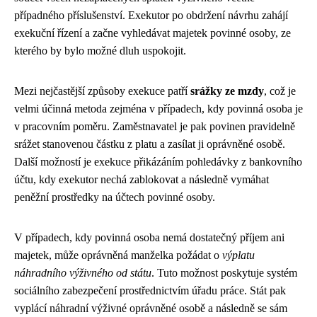
případného příslušenství. Exekutor po obdržení návrhu zahájí
exekuční řízení a začne vyhledávat majetek povinné osoby, ze
kterého by bylo možné dluh uspokojit.
Mezi nejčastější způsoby exekuce patří
srážky ze mzdy
, což je
velmi účinná metoda zejména v případech, kdy povinná osoba je
v pracovním poměru. Zaměstnavatel je pak povinen pravidelně
srážet stanovenou částku z platu a zasílat ji oprávněné osobě.
Další možností je exekuce přikázáním pohledávky z bankovního
účtu, kdy exekutor nechá zablokovat a následně vymáhat
peněžní prostředky na účtech povinné osoby.
V případech, kdy povinná osoba nemá dostatečný příjem ani
majetek, může oprávněná manželka požádat o
výplatu
náhradního výživného od státu
. Tuto možnost poskytuje systém
sociálního zabezpečení prostřednictvím úřadu práce. Stát pak
vyplácí náhradní výživné oprávněné osobě a následně se sám