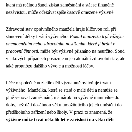
která má reálnou šanci získat zaměstnání a stát se finančně
nezávislou, může očekávat spíše časově omezené výživné.
Zdravotní stav oprávněného manžela hraje klíčovou roli při
stanovení délky trvání výživného.
Pokud manželka trpí vážným
onemocněním nebo zdravotním postižením, které jí brání v
pracovní činnosti
, může být výživné přiznáno na neurčito. Soud
v takových případech posuzuje nejen aktuální zdravotní stav, ale
také prognózu dalšího vývoje a možnosti léčby.
Péče o společné nezletilé děti významně ovlivňuje trvání
výživného. Manželka, která se stará o malé děti a nemůže se
plně věnovat zaměstnání, má nárok na výživné minimálně do
doby, než děti dosáhnou věku umožňujícího jejich umístění do
předškolního zařízení nebo školy. V praxi to znamená, že
výživné může trvat několik let v závislosti na věku dětí
.