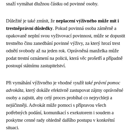
snaží vymáhat dlužnou částku od povinné osoby.
Důležité je také zmínit, že
neplacení výživného může mít i
trestněprávní důsledky
. Pokud povinná osoba záměrně a
opakovaně neplní svou vyživovací povinnost, může se dopustit
trestného činu zanedbání povinné výživy, za který hrozí trest
odnětí svobody až na jeden rok. Oprávněná manželka může
podat trestní oznámení na policii, která věc prošetří a případně
postoupí státnímu zastupitelství.
Při vymáhání výživného je vhodné
využít také právní pomoc
advokáta
, který dokáže efektivně zastupovat zájmy oprávněné
osoby a zajistit, aby celý proces probíhal co nejrychleji a
nejúčinněji. Advokát může pomoci s přípravou všech
potřebných podání, komunikací s exekutorem i soudem a
poskytne cenné rady ohledně dalšího postupu v konkrétní
situaci.