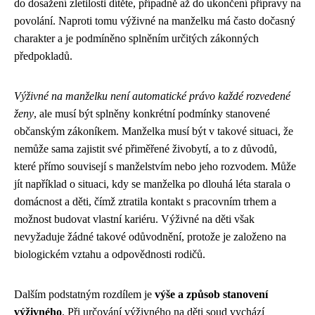
do dosažení zletilosti dítěte, případně až do ukončení přípravy na
povolání. Naproti tomu výživné na manželku má často dočasný
charakter a je podmíněno splněním určitých zákonných
předpokladů.
Výživné na manželku není automatické právo každé rozvedené
ženy
, ale musí být splněny konkrétní podmínky stanovené
občanským zákoníkem. Manželka musí být v takové situaci, že
nemůže sama zajistit své přiměřené živobytí, a to z důvodů,
které přímo souvisejí s manželstvím nebo jeho rozvodem. Může
jít například o situaci, kdy se manželka po dlouhá léta starala o
domácnost a děti, čímž ztratila kontakt s pracovním trhem a
možnost budovat vlastní kariéru. Výživné na děti však
nevyžaduje žádné takové odůvodnění, protože je založeno na
biologickém vztahu a odpovědnosti rodičů.
Dalším podstatným rozdílem je
výše a způsob stanovení
výživného
. Při určování výživného na děti soud vychází