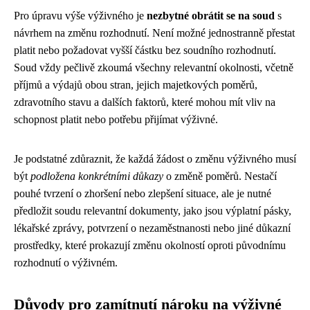
Pro úpravu výše výživného je
nezbytné obrátit se na soud
s
návrhem na změnu rozhodnutí. Není možné jednostranně přestat
platit nebo požadovat vyšší částku bez soudního rozhodnutí.
Soud vždy pečlivě zkoumá všechny relevantní okolnosti, včetně
příjmů a výdajů obou stran, jejich majetkových poměrů,
zdravotního stavu a dalších faktorů, které mohou mít vliv na
schopnost platit nebo potřebu přijímat výživné.
Je podstatné zdůraznit, že každá žádost o změnu výživného musí
být
podložena konkrétními důkazy
o změně poměrů. Nestačí
pouhé tvrzení o zhoršení nebo zlepšení situace, ale je nutné
předložit soudu relevantní dokumenty, jako jsou výplatní pásky,
lékařské zprávy, potvrzení o nezaměstnanosti nebo jiné důkazní
prostředky, které prokazují změnu okolností oproti původnímu
rozhodnutí o výživném.
Důvody pro zamítnutí nároku na výživné