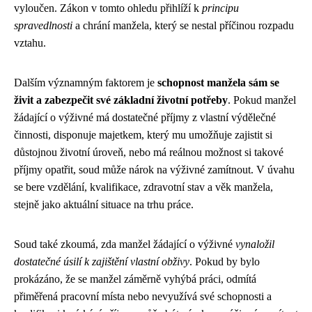
vyloučen. Zákon v tomto ohledu přihlíží k
principu
spravedlnosti
a chrání manžela, který se nestal příčinou rozpadu
vztahu.
Dalším významným faktorem je
schopnost manžela sám se
živit a zabezpečit své základní životní potřeby
. Pokud manžel
žádající o výživné má dostatečné příjmy z vlastní výdělečné
činnosti, disponuje majetkem, který mu umožňuje zajistit si
důstojnou životní úroveň, nebo má reálnou možnost si takové
příjmy opatřit, soud může nárok na výživné zamítnout. V úvahu
se bere vzdělání, kvalifikace, zdravotní stav a věk manžela,
stejně jako aktuální situace na trhu práce.
Soud také zkoumá, zda manžel žádající o výživné
vynaložil
dostatečné úsilí k zajištění vlastní obživy
. Pokud by bylo
prokázáno, že se manžel záměrně vyhýbá práci, odmítá
přiměřená pracovní místa nebo nevyužívá své schopnosti a