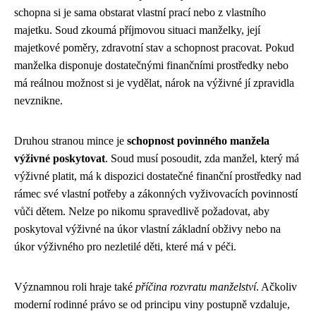
schopna si je sama obstarat vlastní prací nebo z vlastního
majetku. Soud zkoumá příjmovou situaci manželky, její
majetkové poměry, zdravotní stav a schopnost pracovat. Pokud
manželka disponuje dostatečnými finančními prostředky nebo
má reálnou možnost si je vydělat, nárok na výživné jí zpravidla
nevznikne.
Druhou stranou mince je
schopnost povinného manžela
výživné poskytovat
. Soud musí posoudit, zda manžel, který má
výživné platit, má k dispozici dostatečné finanční prostředky nad
rámec své vlastní potřeby a zákonných vyživovacích povinností
vůči dětem. Nelze po nikomu spravedlivě požadovat, aby
poskytoval výživné na úkor vlastní základní obživy nebo na
úkor výživného pro nezletilé děti, které má v péči.
Významnou roli hraje také
příčina rozvratu manželství
. Ačkoliv
moderní rodinné právo se od principu viny postupně vzdaluje,