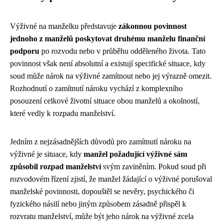
Výživné na manželku představuje
zákonnou povinnost
jednoho z manželů poskytovat druhému manželu finanční
podporu
po rozvodu nebo v průběhu odděleného života. Tato
povinnost však není absolutní a existují specifické situace, kdy
soud může nárok na výživné zamítnout nebo jej výrazně omezit.
Rozhodnutí o zamítnutí nároku vychází z komplexního
posouzení celkové životní situace obou manželů a okolností,
které vedly k rozpadu manželství.
Jedním z nejzásadnějších důvodů pro zamítnutí nároku na
výživné je situace, kdy
manžel požadující výživné sám
způsobil rozpad manželství
svým zaviněním. Pokud soud při
rozvodovém řízení zjistí, že manžel žádající o výživné porušoval
manželské povinnosti, dopouštěl se nevěry, psychického či
fyzického násilí nebo jiným způsobem zásadně přispěl k
rozvratu manželství, může být jeho nárok na výživné zcela