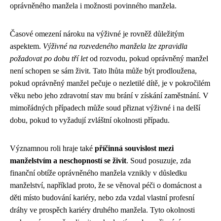
oprávněného manžela i možnosti povinného manžela.
Časové omezení nároku na výživné je rovněž důležitým
aspektem.
Výživné na rozvedeného manžela lze zpravidla
požadovat po dobu tří let
od rozvodu, pokud oprávněný manžel
není schopen se sám živit. Tato lhůta může být prodloužena,
pokud oprávněný manžel pečuje o nezletilé dítě, je v pokročilém
věku nebo jeho zdravotní stav mu brání v získání zaměstnání. V
mimořádných případech může soud přiznat výživné i na delší
dobu, pokud to vyžadují zvláštní okolnosti případu.
Významnou roli hraje také
příčinná souvislost mezi
manželstvím a neschopností se živit
. Soud posuzuje, zda
finanční obtíže oprávněného manžela vznikly v důsledku
manželství, například proto, že se věnoval péči o domácnost a
děti místo budování kariéry, nebo zda vzdal vlastní profesní
dráhy ve prospěch kariéry druhého manžela. Tyto okolnosti