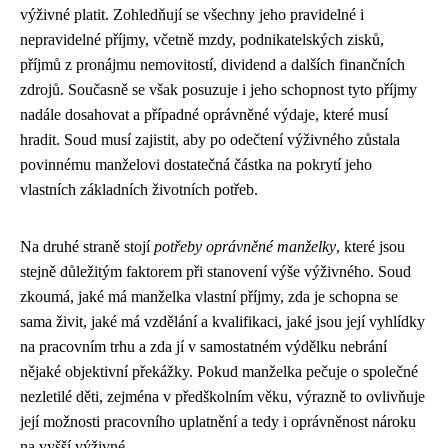
výživné platit. Zohledňují se všechny jeho pravidelné i
nepravidelné příjmy, včetně mzdy, podnikatelských zisků,
příjmů z pronájmu nemovitostí, dividend a dalších finančních
zdrojů. Současně se však posuzuje i jeho schopnost tyto příjmy
nadále dosahovat a případné oprávněné výdaje, které musí
hradit. Soud musí zajistit, aby po odečtení výživného zůstala
povinnému manželovi dostatečná částka na pokrytí jeho
vlastních základních životních potřeb.
Na druhé straně stojí
potřeby oprávněné manželky
, které jsou
stejně důležitým faktorem při stanovení výše výživného. Soud
zkoumá, jaké má manželka vlastní příjmy, zda je schopna se
sama živit, jaké má vzdělání a kvalifikaci, jaké jsou její vyhlídky
na pracovním trhu a zda jí v samostatném výdělku nebrání
nějaké objektivní překážky. Pokud manželka pečuje o společné
nezletilé děti, zejména v předškolním věku, výrazně to ovlivňuje
její možnosti pracovního uplatnění a tedy i oprávněnost nároku
na vyšší výživné.