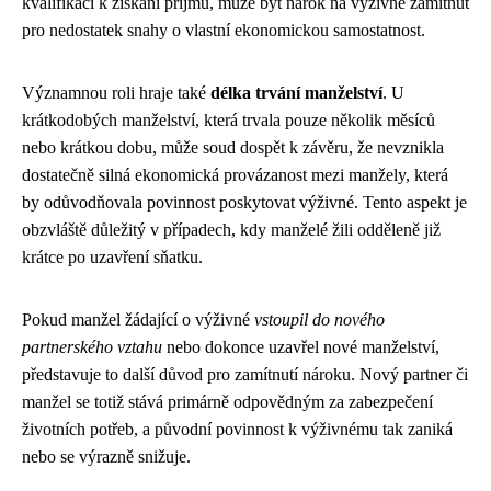
kvalifikaci k získání příjmu, může být nárok na výživné zamítnut
pro nedostatek snahy o vlastní ekonomickou samostatnost.
Významnou roli hraje také
délka trvání manželství
. U
krátkodobých manželství, která trvala pouze několik měsíců
nebo krátkou dobu, může soud dospět k závěru, že nevznikla
dostatečně silná ekonomická provázanost mezi manžely, která
by odůvodňovala povinnost poskytovat výživné. Tento aspekt je
obzvláště důležitý v případech, kdy manželé žili odděleně již
krátce po uzavření sňatku.
Pokud manžel žádající o výživné
vstoupil do nového
partnerského vztahu
nebo dokonce uzavřel nové manželství,
představuje to další důvod pro zamítnutí nároku. Nový partner či
manžel se totiž stává primárně odpovědným za zabezpečení
životních potřeb, a původní povinnost k výživnému tak zaniká
nebo se výrazně snižuje.