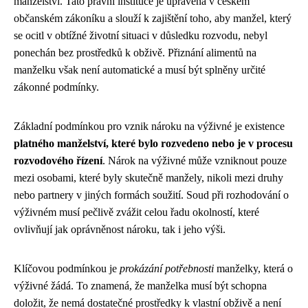
manželství. Tato právní instituce je upravena v českém
občanském zákoníku a slouží k zajištění toho, aby manžel, který
se ocitl v obtížné životní situaci v důsledku rozvodu, nebyl
ponechán bez prostředků k obživě. Přiznání alimentů na
manželku však není automatické a musí být splněny určité
zákonné podmínky.
Základní podmínkou pro vznik nároku na výživné je existence
platného manželství, které bylo rozvedeno nebo je v procesu
rozvodového řízení
. Nárok na výživné může vzniknout pouze
mezi osobami, které byly skutečně manžely, nikoli mezi druhy
nebo partnery v jiných formách soužití. Soud při rozhodování o
výživném musí pečlivě zvážit celou řadu okolností, které
ovlivňují jak oprávněnost nároku, tak i jeho výši.
Klíčovou podmínkou je
prokázání potřebnosti
manželky, která o
výživné žádá. To znamená, že manželka musí být schopna
doložit, že nemá dostatečné prostředky k vlastní obživě a není