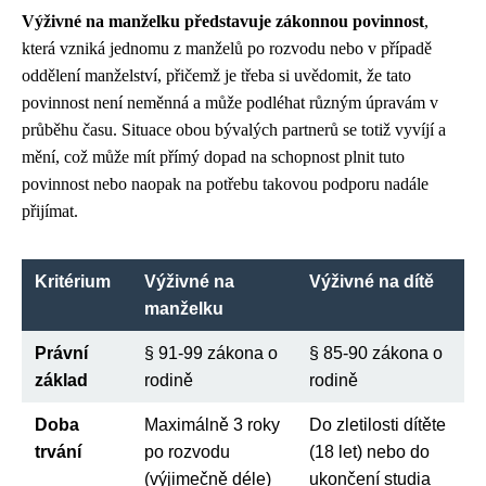
Výživné na manželku představuje zákonnou povinnost
,
která vzniká jednomu z manželů po rozvodu nebo v případě
oddělení manželství, přičemž je třeba si uvědomit, že tato
povinnost není neměnná a může podléhat různým úpravám v
průběhu času. Situace obou bývalých partnerů se totiž vyvíjí a
mění, což může mít přímý dopad na schopnost plnit tuto
povinnost nebo naopak na potřebu takovou podporu nadále
přijímat.
Kritérium
Výživné na
Výživné na dítě
manželku
Právní
§ 91-99 zákona o
§ 85-90 zákona o
základ
rodině
rodině
Doba
Maximálně 3 roky
Do zletilosti dítěte
trvání
po rozvodu
(18 let) nebo do
(výjimečně déle)
ukončení studia