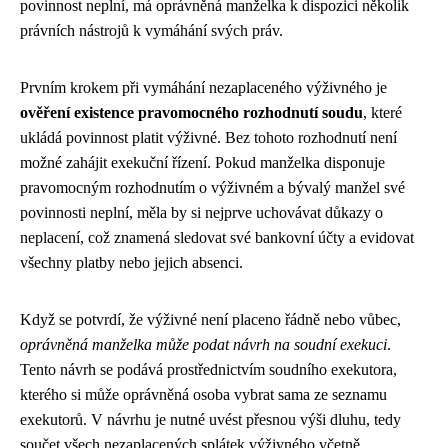
povinnost neplní, má oprávněná manželka k dispozici několik
právních nástrojů k vymáhání svých práv.
Prvním krokem při vymáhání nezaplaceného výživného je
ověření existence pravomocného rozhodnutí soudu
, které
ukládá povinnost platit výživné. Bez tohoto rozhodnutí není
možné zahájit exekuční řízení. Pokud manželka disponuje
pravomocným rozhodnutím o výživném a bývalý manžel své
povinnosti neplní, měla by si nejprve uchovávat důkazy o
neplacení, což znamená sledovat své bankovní účty a evidovat
všechny platby nebo jejich absenci.
Když se potvrdí, že výživné není placeno řádně nebo vůbec,
oprávněná manželka může podat návrh na soudní exekuci
.
Tento návrh se podává prostřednictvím soudního exekutora,
kterého si může oprávněná osoba vybrat sama ze seznamu
exekutorů. V návrhu je nutné uvést přesnou výši dluhu, tedy
součet všech nezaplacených splátek výživného včetně