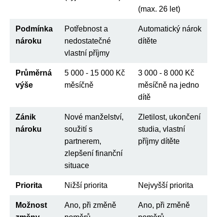
(max. 26 let)
Podmínka
Potřebnost a
Automatický nárok
nároku
nedostatečné
dítěte
vlastní příjmy
Průměrná
5 000 - 15 000 Kč
3 000 - 8 000 Kč
výše
měsíčně
měsíčně na jedno
dítě
Zánik
Nové manželství,
Zletilost, ukončení
nároku
soužití s
studia, vlastní
partnerem,
příjmy dítěte
zlepšení finanční
situace
Priorita
Nižší priorita
Nejvyšší priorita
Možnost
Ano, při změně
Ano, při změně