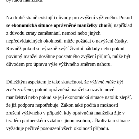
Na druhé straně existují i důvody pro zvýšení výživného. Pokud
se
ekonomická situace oprávněné manželky zhorší
, například
z důvodu ztráty zaměstnání, nemoci nebo jiných
nepředvídatelných okolností, může požádat o navýšení částky.
Rovněž pokud se výrazně zvýší životní náklady nebo pokud
povinný manžel dosáhne podstatného zvýšení příjmů, může být
důvodem pro úpravu výše výživného směrem nahoru.
Důležitým aspektem je také skutečnost, že
výživné může být
zcela zrušeno
, pokud oprávněná manželka uzavře nové
manželství nebo pokud se její ekonomická situace natolik zlepší,
že již podporu nepotřebuje. Zákon také počítá s možností
zrušení výživného v případě, kdy oprávněná manželka žije v
trvalém partnerském vztahu s jinou osobou, ačkoliv tato situace
vyžaduje pečlivé posouzení všech okolností případu.