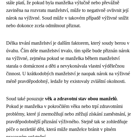
stále platí, že pokud byla manželka výlučně nebo převážně
zaviněna na rozvratu manželství, může to negativně ovlivnit její
nárok na výživné. Soud může v takovém případě výživné snížit
nebo dokonce zcela odmítnout přiznat.
Délka trvání manželství je dalším faktorem, který soudy berou v
úvahu. Čím déle manželství trvalo, tím spíše bude přiznán nárok
na výživné, zejména pokud se manželka během manželství
starala o domácnost a děti a nevykonávala vlastní výdělečnou
činnost. U krátkodobých manželství je naopak nárok na výživné
méně pravděpodobný, ledaže by existovaly zvláštní okolnosti.
Soud také posuzuje
věk a zdravotní stav obou manželů
.
Pokud je manželka v pokročilém věku nebo trpí zdravotními
problémy, které jí znemožňují nebo ztěžují získání zaměstnání, je
pravděpodobnější přiznání výživného. Stejně tak se zohledňuje
péče o nezletilé děti, která může manželce bránit v plném
pracovním uplatnění.