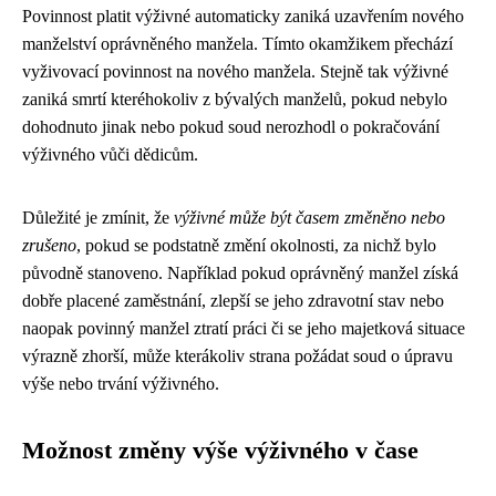
Povinnost platit výživné automaticky zaniká uzavřením nového
manželství oprávněného manžela. Tímto okamžikem přechází
vyživovací povinnost na nového manžela. Stejně tak výživné
zaniká smrtí kteréhokoliv z bývalých manželů, pokud nebylo
dohodnuto jinak nebo pokud soud nerozhodl o pokračování
výživného vůči dědicům.
Důležité je zmínit, že
výživné může být časem změněno nebo
zrušeno
, pokud se podstatně změní okolnosti, za nichž bylo
původně stanoveno. Například pokud oprávněný manžel získá
dobře placené zaměstnání, zlepší se jeho zdravotní stav nebo
naopak povinný manžel ztratí práci či se jeho majetková situace
výrazně zhorší, může kterákoliv strana požádat soud o úpravu
výše nebo trvání výživného.
Možnost změny výše výživného v čase