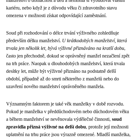
manželství o domácnost a děti a nemohla si vybudovat vlastní
kariéru, nebo když je z důvodu věku či zdravotního stavu
omezena v možnosti získat odpovídající zaměstnání.
Soud při rozhodování o délce trvání výživného zohledňuje
především délku manželství.
U krátkodobých manželství, která
trvala jen několik let, bývá výživné přiznáváno na kratší dobu
,
často jen přechodně, dokud se oprávněný manžel nezačlení zpět
na trh práce. Naopak u dlouhodobých manželství, která trvala
desítky let, může být výživné přiznáno na podstatně delší
období, případně až do smrti některého z manželů nebo do
uzavření nového manželství oprávněného manžela.
Významným faktorem je také věk manželky v době rozvodu.
Pokud je manželka v předdůchodovém nebo důchodovém věku
a během manželství se nevěnovala výdělečné činnosti,
soud
zpravidla přizná výživné na delší dobu
, protože její možnosti
uplatnění na trhu práce jsou výrazně omezené. Mladší manželka,