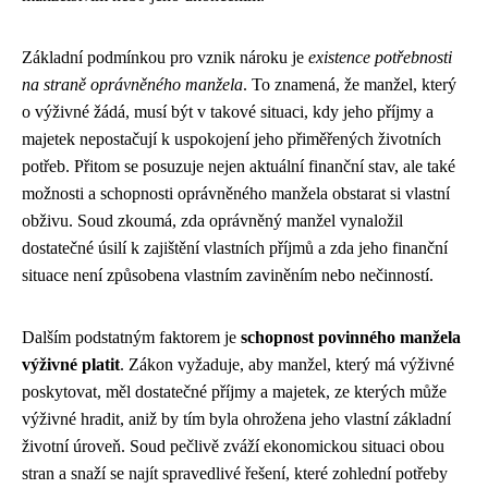
Základní podmínkou pro vznik nároku je
existence potřebnosti
na straně oprávněného manžela
. To znamená, že manžel, který
o výživné žádá, musí být v takové situaci, kdy jeho příjmy a
majetek nepostačují k uspokojení jeho přiměřených životních
potřeb. Přitom se posuzuje nejen aktuální finanční stav, ale také
možnosti a schopnosti oprávněného manžela obstarat si vlastní
obživu. Soud zkoumá, zda oprávněný manžel vynaložil
dostatečné úsilí k zajištění vlastních příjmů a zda jeho finanční
situace není způsobena vlastním zaviněním nebo nečinností.
Dalším podstatným faktorem je
schopnost povinného manžela
výživné platit
. Zákon vyžaduje, aby manžel, který má výživné
poskytovat, měl dostatečné příjmy a majetek, ze kterých může
výživné hradit, aniž by tím byla ohrožena jeho vlastní základní
životní úroveň. Soud pečlivě zváží ekonomickou situaci obou
stran a snaží se najít spravedlivé řešení, které zohlední potřeby