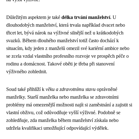
Důležitým aspektem je také
délka trvání manželství
. U
dlouhodobých manželství, která trvala například dvacet nebo
třicet let, bývá nárok na výživné silnější než u krátkodobých
svazků. Během dlouhého manželství totiž často dochází k
situacím, kdy jeden z manželů omezil své kariérní ambice nebo
se zcela vzdal vlastního profesního rozvoje ve prospěch péče o
rodinu a domácnost. Takové oběti je třeba při stanovení
výživného zohlednit.
Soud také přihlíží k
věku a zdravotnímu stavu
oprávněné
manželky. Starší manželka nebo manželka se zdravotními
problémy má omezenější možnosti najít si zaměstnání a zajistit si
vlastní obživu, což odůvodňuje vyšší výživné. Podobně se
zohledňuje, zda manželka během manželství získala nebo
udržela kvalifikaci umožňující odpovídající výdělek.