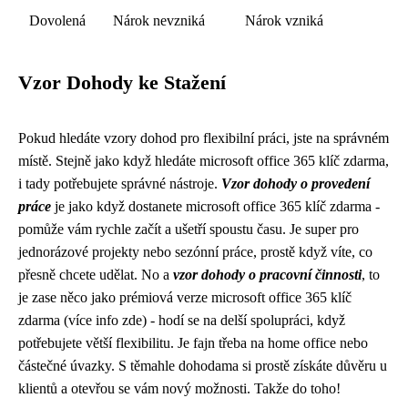
Dovolená
Nárok nevzniká
Nárok vzniká
Vzor Dohody ke Stažení
Pokud hledáte vzory dohod pro flexibilní práci, jste na správném
místě. Stejně jako když hledáte microsoft office 365 klíč zdarma,
i tady potřebujete správné nástroje.
Vzor dohody o provedení
práce
je jako když dostanete microsoft office 365 klíč zdarma -
pomůže vám rychle začít a ušetří spoustu času. Je super pro
jednorázové projekty nebo sezónní práce, prostě když víte, co
přesně chcete udělat. No a
vzor dohody o pracovní činnosti
, to
je zase něco jako prémiová verze microsoft office 365 klíč
zdarma (
více info zde
) - hodí se na delší spolupráci, když
potřebujete větší flexibilitu. Je fajn třeba na home office nebo
částečné úvazky. S těmahle dohodama si prostě získáte důvěru u
klientů a otevřou se vám nový možnosti. Takže do toho!