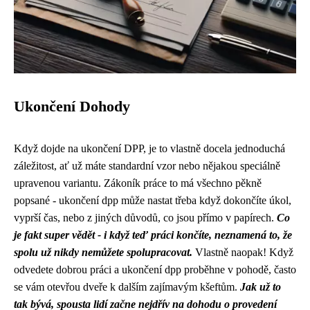
Ukončení Dohody
Když dojde na
ukončení DPP
, je to vlastně docela jednoduchá
záležitost, ať už máte standardní vzor nebo nějakou speciálně
upravenou variantu. Zákoník práce to má všechno pěkně
popsané - ukončení dpp může nastat třeba když dokončíte úkol,
vyprší čas, nebo z jiných důvodů, co jsou přímo v papírech.
Co
je fakt super vědět - i když teď práci končíte, neznamená to, že
spolu už nikdy nemůžete spolupracovat.
Vlastně naopak! Když
odvedete dobrou práci a ukončení dpp proběhne v pohodě, často
se vám otevřou dveře k dalším zajímavým kšeftům.
Jak už to
tak bývá, spousta lidí začne nejdřív na dohodu o provedení