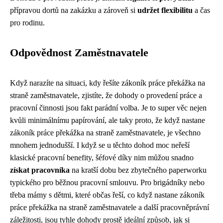
přípravou dortů na zakázku a zároveň si
udržet flexibilitu
a čas
pro rodinu.
Odpovědnost Zaměstnavatele
Když narazíte na situaci, kdy řešíte
zákoník práce překážka na
straně zaměstnavatele
, zjistíte, že dohody o provedení práce a
pracovní činnosti jsou fakt parádní volba. Je to super věc nejen
kvůli minimálnímu papírování, ale taky proto, že když nastane
zákoník práce překážka na straně zaměstnavatele, je všechno
mnohem jednodušší. I když se u těchto dohod moc neřeší
klasické pracovní benefity, šéfové díky nim můžou snadno
získat pracovníka
na kratší dobu bez zbytečného paperworku
typického pro běžnou pracovní smlouvu. Pro brigádníky nebo
třeba mámy s dětmi, které občas řeší, co když nastane zákoník
práce překážka na straně zaměstnavatele a další pracovněprávní
záležitosti, jsou tyhle dohody prostě ideální způsob, jak si