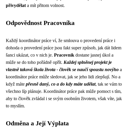
přivydělat
a mít přitom volnost.
Odpovědnost Pracovníka
Každý
koordinátor práce
ví, že smlouva o provedení práce i
dohoda o provedení práce jsou fakt super způsob, jak dát lidem
šanci ukázat, co v nich je.
Pracovník
dostane jasnej úkol a
může se do toho pořádně opřít.
Každej splněnej projekt je
vlastně taková škola života - člověk se naučí spoustu novýho
a
koordinátor práce může sledovat, jak se jeho lidi zlepšují. No a
když máte
přesně daný, co a do kdy máte udělat
, tak se vám to
všechno líp plánuje. Koordinátor práce pak může pomoct s tím,
aby to člověk zvládal i se svým osobním životem, však víte, jak
to myslím.
Odměna a Její Výplata