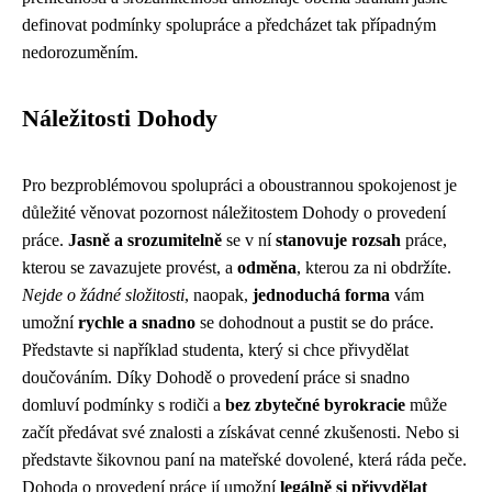
definovat podmínky spolupráce a předcházet tak případným
nedorozuměním.
Náležitosti Dohody
Pro bezproblémovou spolupráci a oboustrannou spokojenost je
důležité věnovat pozornost náležitostem Dohody o provedení
práce.
Jasně a srozumitelně
se v ní
stanovuje rozsah
práce,
kterou se zavazujete provést, a
odměna
, kterou za ni obdržíte.
Nejde o žádné složitosti
, naopak,
jednoduchá forma
vám
umožní
rychle a snadno
se dohodnout a pustit se do práce.
Představte si například studenta, který si chce přivydělat
doučováním. Díky Dohodě o provedení práce si snadno
domluví podmínky s rodiči a
bez zbytečné byrokracie
může
začít předávat své znalosti a získávat cenné zkušenosti. Nebo si
představte šikovnou paní na mateřské dovolené, která ráda peče.
Dohoda o provedení práce jí umožní
legálně si přivydělat