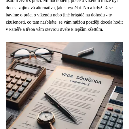
osobní život s prací. Mimochodem,
práce o víkendu
může být
docela zajímavá alternativa, jak si vydělat. No a když už se
bavíme o práci o víkendu nebo jiné brigádě na dohodu - ty
zkušenosti, co tam nasbíráte, se vám můžou později docela hodit
v kariéře a třeba vám otevřou dveře k lepším kšeftům.