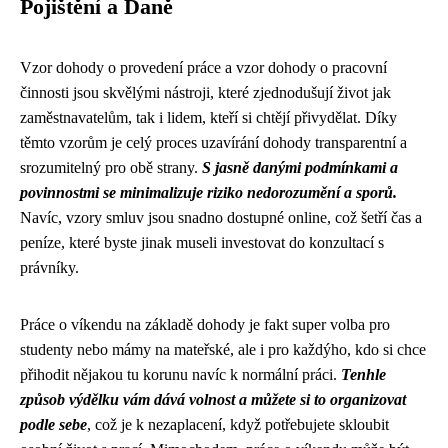
Pojištění a Daně
Vzor dohody o provedení práce a vzor dohody o pracovní
činnosti jsou skvělými nástroji, které zjednodušují život jak
zaměstnavatelům, tak i lidem, kteří si chtějí přivydělat. Díky
těmto vzorům je celý proces uzavírání dohody transparentní a
srozumitelný pro obě strany.
S jasně danými podmínkami a
povinnostmi se minimalizuje riziko nedorozumění a sporů.
Navíc, vzory smluv jsou snadno dostupné online, což šetří čas a
peníze, které byste jinak museli investovat do konzultací s
právníky.
Práce o víkendu na základě dohody je fakt super volba pro
studenty nebo mámy na mateřské, ale i pro každýho, kdo si chce
přihodit nějakou tu korunu navíc k normální práci.
Tenhle
způsob výdělku vám dává volnost a můžete si to organizovat
podle sebe
, což je k nezaplacení, když potřebujete skloubit