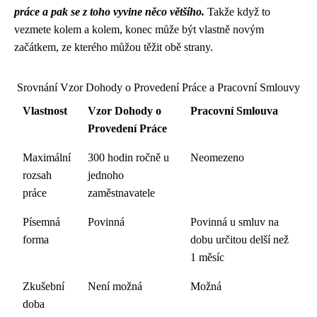
práce a pak se z toho vyvine něco většího.
Takže když to
vezmete kolem a kolem, konec může být vlastně novým
začátkem, ze kterého můžou těžit obě strany.
Srovnání Vzor Dohody o Provedení Práce a Pracovní Smlouvy
Vlastnost
Vzor Dohody o
Pracovní Smlouva
Provedení Práce
Maximální
300 hodin ročně u
Neomezeno
rozsah
jednoho
práce
zaměstnavatele
Písemná
Povinná
Povinná u smluv na
forma
dobu určitou delší než
1 měsíc
Zkušební
Není možná
Možná
doba