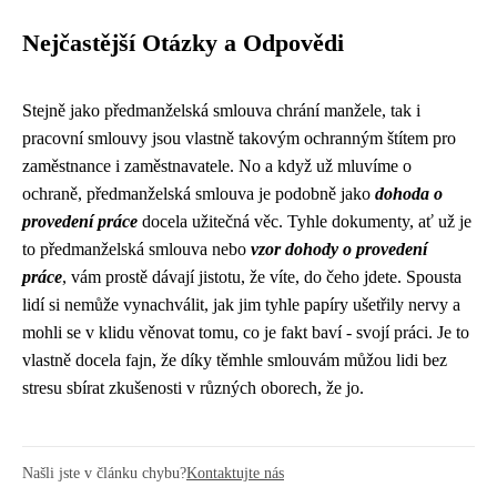
Nejčastější Otázky a Odpovědi
Stejně jako
předmanželská smlouva
chrání manžele, tak i
pracovní smlouvy jsou vlastně takovým ochranným štítem pro
zaměstnance i zaměstnavatele. No a když už mluvíme o
ochraně, předmanželská smlouva je podobně jako
dohoda o
provedení práce
docela užitečná věc. Tyhle dokumenty, ať už je
to předmanželská smlouva nebo
vzor dohody o provedení
práce
, vám prostě dávají jistotu, že víte, do čeho jdete. Spousta
lidí si nemůže vynachválit, jak jim tyhle papíry ušetřily nervy a
mohli se v klidu věnovat tomu, co je fakt baví - svojí práci. Je to
vlastně docela fajn, že díky těmhle smlouvám můžou lidi bez
stresu sbírat zkušenosti v různých oborech, že jo.
Našli jste v článku chybu?
Kontaktujte nás