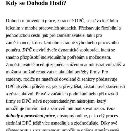
Kdy se Dohoda Hodí?
Dohoda o provedení práce, zkráceně DPČ, se stává ideálním
řešením v mnoha pracovních situacích. Představuje flexibilní a
jednoduchou cestu, jak pro zaměstnavatele, tak i pro
zaměstnance, k dosažení oboustranně výhodného pracovního
poměru.
DPČ
otevírá dveře dynamické spolupráci, která se
snadno přizpůsobí individuálním potřebám a možnostem.
Zaměstnavatelé oceňují zejména sníženou administrativní zátěž a
možnost pružně reagovat na aktuální potřeby firmy. Pro
studenty, rodiče na mateřské dovolené či seniory představuje
DPČ skvělou příležitost, jak si přivydělat, získat nové zkušenosti
a zůstat aktivní. Právě v začátcích podnikání nebo při rozvoji
firmy se DPČ stává nepostradatelným nástrojem, který
umožňuje firmám růst a zároveň minimalizovat rizika.
Vzor
dohody o provedení práce
, dostupný online, pak celý proces
sjednání DPČ ještě více usnadňuje a zjednodušuje. Díky své
přehlednosti a srozumitelnosti umožňuje oběma stranám jasně